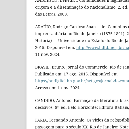
ANDERSON, Benedict. Comunidades imaginadas: 
origem e a disseminação do nacionalismo. 2. ed
das Letras, 2008.
ARAÚJO, Rodrigo Cardoso Soares de. Caminhos n
imprensa diária no Rio de Janeiro (1875-1891).
História) — Universidade do Estado do Rio de Jan
2015. Disponível em:
http://www.bdtd.uerj.br/h
11 nov. 2024.
BRASIL, Bruno. Jornal do Commercio: Rio de Jane
Publicado em: 17 ago. 2015. Disponível em:
https://bndigital.bn.gov.br/artigos/jornal-do-com
Acesso em: 1 nov. 2024.
CANDIDO, Antonio. Formação da literatura bras
decisivos. 6ª. ed. Belo Horizonte: Editora Itatiaia
FARIA, Fernando Antonio. Os vícios da re(s)públ
passagem para o século XX. Rio de Janeiro: Notr