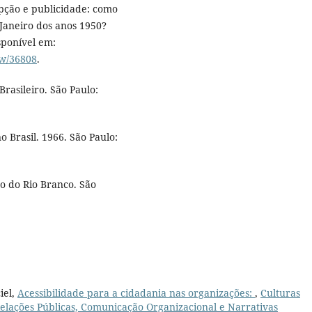
upção e publicidade: como
 Janeiro dos anos 1950?
sponível em:
ew/36808
.
rasileiro. São Paulo:
 Brasil. 1966. São Paulo:
o do Rio Branco. São
iel,
Acessibilidade para a cidadania nas organizações:
,
Culturas
 Relações Públicas, Comunicação Organizacional e Narrativas