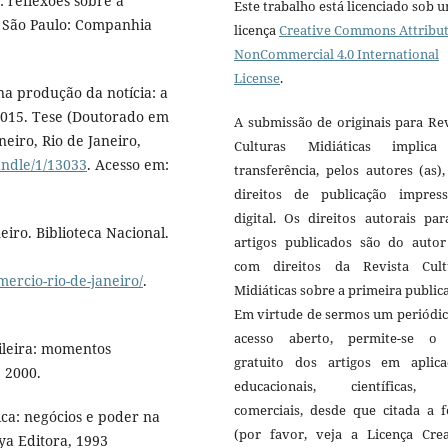
reflexões sobre a
Este trabalho está licenciado sob 
. São Paulo: Companhia
licença
Creative Commons Attribut
NonCommercial 4.0 International
License
.
a produção da notícia: a
 2015. Tese (Doutorado em
A submissão de originais para Re
eiro, Rio de Janeiro,
Culturas Midiáticas implic
andle/1/13033
. Acesso em:
transferência, pelos autores (as)
direitos de publicação impres
digital. Os direitos autorais pa
iro. Biblioteca Nacional.
artigos publicados são do autor 
com direitos da Revista Cult
mercio-rio-de-janeiro/
.
Midiáticas sobre a primeira public
Em virtude de sermos um periódic
acesso aberto, permite-se o
ileira: momentos
gratuito dos artigos em aplica
, 2000.
educacionais, científicas,
comerciais, desde que citada a f
ica: negócios e poder na
(por favor, veja a Licença Crea
ya Editora, 1993