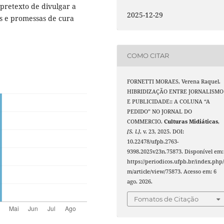
pretexto de divulgar a
2025-12-29
s e promessas de cura
COMO CITAR
FORNETTI MORAES, Verena Raquel.
HIBRIDIZAÇÃO ENTRE JORNALISMO
E PUBLICIDADE:: A COLUNA “A
PEDIDO” NO JORNAL DO
COMMERCIO.
Culturas Midiáticas
,
[S. l.]
, v. 23, 2025. DOI:
10.22478/ufpb.2763-
9398.2025v23n.75873. Disponível em:
https://periodicos.ufpb.br/index.php/
m/article/view/75873. Acesso em: 6
ago. 2026.
Fomatos de Citação