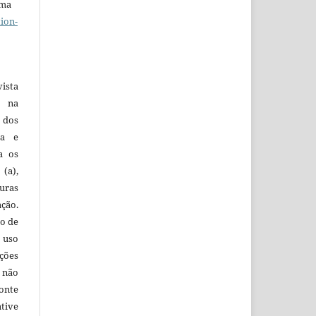
uma
ion-
vista
a na
, dos
sa e
ra os
(a),
uras
ação.
o de
 uso
ções
 não
onte
tive