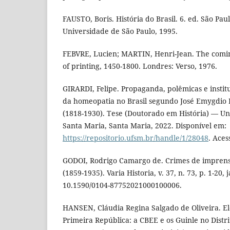
FAUSTO, Boris. História do Brasil. 6. ed. São Pau
Universidade de São Paulo, 1995.
FEBVRE, Lucien; MARTIN, Henri-Jean. The comin
of printing, 1450-1800. Londres: Verso, 1976.
GIRARDI, Felipe. Propaganda, polêmicas e institu
da homeopatia no Brasil segundo José Emygdio
(1818-1930). Tese (Doutorado em História) — Un
Santa Maria, Santa Maria, 2022. Disponível em:
https://repositorio.ufsm.br/handle/1/28048
. Aces
GODOI, Rodrigo Camargo de. Crimes de imprensa
(1859-1935). Varia Historia, v. 37, n. 73, p. 1-20, 
10.1590/0104-87752021000100006.
HANSEN, Cláudia Regina Salgado de Oliveira. Ele
Primeira República: a CBEE e os Guinle no Distri