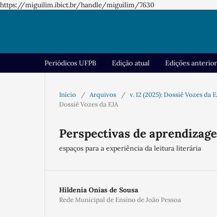
https://miguilim.ibict.br/handle/miguilim/7630
Periódicos UFPB
Edição atual
Edições anterio
Início
/
Arquivos
/
v. 12 (2025): Dossiê Vozes da 
Dossiê Vozes da EJA
Perspectivas de aprendizage
espaços para a experiência da leitura literária
Hildenia Onias de Sousa
Rede Municipal de Ensino de João Pessoa