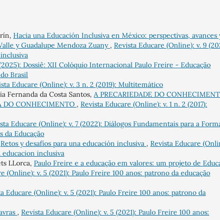
rín,
Hacia una Educación Inclusiva en México: perspectivas, avances 
l Valle y Guadalupe Mendoza Zuany
,
Revista Educare (Online): v. 9 (20
inclusiva
 (2025): Dossiê: XII Colóquio Internacional Paulo Freire - Educação
do Brasil
sta Educare (Online): v. 3 n. 2 (2019): Multitemático
cia Fernanda da Costa Santos,
A PRECARIEDADE DO CONHECIMEN
IA DO CONHECIMENTO
,
Revista Educare (Online): v. 1 n. 2 (2017):
sta Educare (Online): v. 7 (2022): Diálogos Fundamentais para a Form
s da Educação
,
Retos y desafíos para una educación inclusiva
,
Revista Educare (Onli
a educacion inclusiva
ets LLorca,
Paulo Freire e a educação em valores: um projeto de Educ
e (Online): v. 5 (2021): Paulo Freire 100 anos: patrono da educação
ta Educare (Online): v. 5 (2021): Paulo Freire 100 anos: patrono da
avras
,
Revista Educare (Online): v. 5 (2021): Paulo Freire 100 anos: