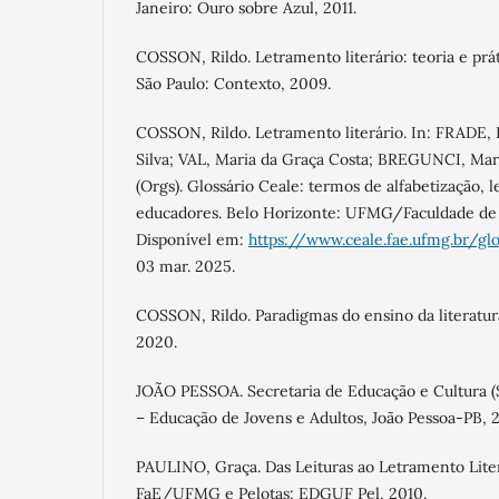
Janeiro: Ouro sobre Azul, 2011.
COSSON, Rildo. Letramento literário: teoria e prát
São Paulo: Contexto, 2009.
COSSON, Rildo. Letramento literário. In: FRADE, I
Silva; VAL, Maria da Graça Costa; BREGUNCI, Mar
(Orgs). Glossário Ceale: termos de alfabetização, le
educadores. Belo Horizonte: UFMG/Faculdade de 
Disponível em:
https://www.ceale.fae.ufmg.br/glo
03 mar. 2025.
COSSON, Rildo. Paradigmas do ensino da literatur
2020.
JOÃO PESSOA. Secretaria de Educação e Cultura (
– Educação de Jovens e Adultos, João Pessoa-PB, 2
PAULINO, Graça. Das Leituras ao Letramento Liter
FaE/UFMG e Pelotas: EDGUF Pel, 2010.