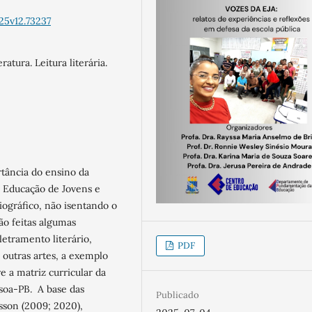
25v12.73237
atura. Leitura literária.
rtância do ensino da
a Educação de Jovens e
iográfico, não isentando o
ão feitas algumas
letramento literário,
PDF
 outras artes, a exemplo
 a matriz curricular da
ssoa-PB. A base das
Publicado
sson (2009; 2020),