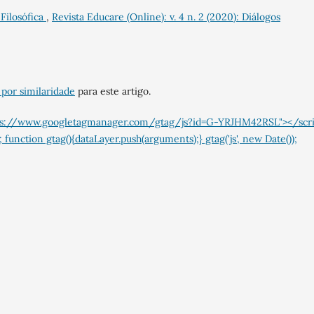
Filosófica
,
Revista Educare (Online): v. 4 n. 2 (2020): Diálogos
 por similaridade
para este artigo.
="https://www.googletagmanager.com/gtag/js?id=G-YRJHM42RSL"></scr
 function gtag(){dataLayer.push(arguments);} gtag('js', new Date());