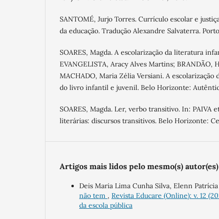
SANTOMÉ, Jurjo Torres. Currículo escolar e justiça
da educação. Tradução Alexandre Salvaterra. Porto
SOARES, Magda. A escolarização da literatura infant
EVANGELISTA, Aracy Alves Martins; BRANDÃO, He
MACHADO, Maria Zélia Versiani. A escolarização da 
do livro infantil e juvenil. Belo Horizonte: Autênti
SOARES, Magda. Ler, verbo transitivo. In: PAIVA et 
literárias: discursos transitivos. Belo Horizonte: C
Artigos mais lidos pelo mesmo(s) autor(es)
Deis Maria Lima Cunha Silva, Elenn Patríci
não tem
,
Revista Educare (Online): v. 12 (2
da escola pública