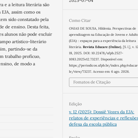
2025-07-04
 e a leitura literária são
 EJA, assim como os
 tem sido constatado pela
Como Citar
e de ensino. Desta feita,
ONIAS DE SOUSA, Hildenia. Perspectivas de
es alunos não pode excluir
aprendizagem na Educação de Jovens e Adult
(EJA): : espaços para a experiência da leitura
ampo artístico-literário
literária.
Revista Educare (Online)
,
[S. l.]
, v. 1
im, partindo-se da
18, 2025. DOI: 10.22478/ufpb.2527-
um trabalho profícuo,
1083.2025v12.73237. Disponível em:
 ensino, de modo a
https://periodicos.ufpb.br/index.php/educar
le/view/73237. Acesso em: 6 ago. 2026.
Fomatos de Citação
Edição
v. 12 (2025): Dossiê Vozes da EJA:
relatos de experiências e reflexõ
defesa da escola pública
Seção