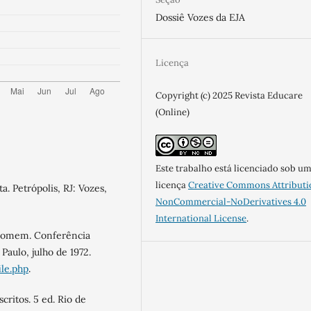
Dossiê Vozes da EJA
Licença
Copyright (c) 2025 Revista Educare
(Online)
Este trabalho está licenciado sob u
licença
Creative Commons Attributi
. Petrópolis, RJ: Vozes,
NonCommercial-NoDerivatives 4.0
International License
.
 homem. Conferência
aulo, julho de 1972.
ile.php
.
critos. 5 ed. Rio de