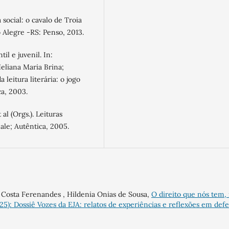
 social: o cavalo de Troia
 Alegre -RS: Penso, 2013.
il e juvenil. In:
liana Maria Brina;
leitura literária: o jogo
ca, 2003.
al (Orgs.). Leituras
eale; Autêntica, 2005.
a Costa Ferenandes , Hildenia Onias de Sousa,
O direito que nós tem,
025): Dossiê Vozes da EJA: relatos de experiências e reflexões em def