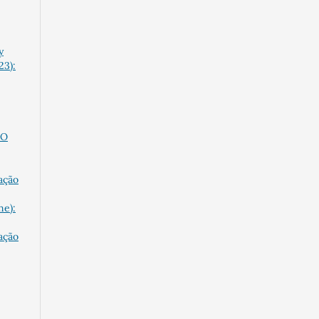
y
23):
TO
ação
ne):
ação