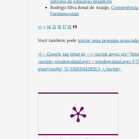
patrono da educação brasileira
Rodrigo Silva Rosal de Araújo,
Competência 
Fundamentais
<<
<
14
15
16
17
18
19
Você também pode
iniciar uma pesquisa avançada
<!-- Google tag (gtag.js) --> <script async src
<script> window.dataLayer = window.dataLayer || [];
gtag('config', 'G-YRJHM42RSL'); </script>