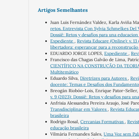
Artigos Semelhantes
Juan Luis Fernández Valdez, Karla Aviña Ma
retos. Entrevista Con Sylvia Schmelkes De
Dossiê: Retos y desafíos para una educacion 
Expediente
,
Revista Educare (Online): v. 13
libertadora: esperançar para a reconstrução 
EDUARDO JORGE LOPES,
Expediente
,
Revi
Francisco das Chagas Galvão de Lima, Patrí
CIENTÍFICO NA CONSTRUÇÃO DA TEOR
Multitemático
Eduardo Silva,
Diretrizes para Autores
,
Revi
docente: Temas e Desafios dos Fundamento
Breogán Riobóo-Lois, Enrique Pator-Seller
v. 9 (2023): Dossiê: Retos y desafíos para un
Anfrisia Alessandra Pereira Araujo, José Par
Transdisciplinar em Valores
,
Revista Educar
brasileira
Rodrigo Rosal,
Cercanias Formativas
,
Revis
educação brasileira
Vilmária Fernandes Sales,
Uma Voz sem Pal