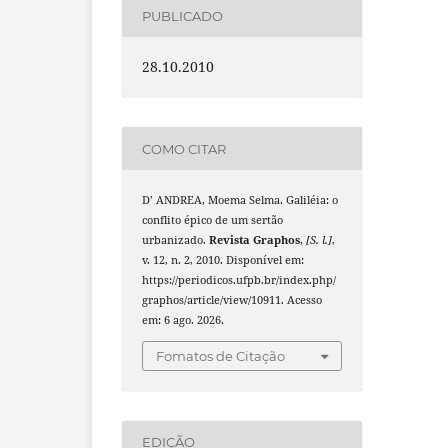
PUBLICADO
28.10.2010
COMO CITAR
D’ ANDREA, Moema Selma. Galiléia: o
conflito épico de um sertão
urbanizado.
Revista Graphos
,
[S. l.]
,
v. 12, n. 2, 2010. Disponível em:
https://periodicos.ufpb.br/index.php/
graphos/article/view/10911. Acesso
em: 6 ago. 2026.
Fomatos de Citação
EDIÇÃO