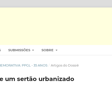
S
SUBMISSÕES
SOBRE
COMEMORATIVA: PPGL - 35 ANOS
/
Artigos do Dossiê
 de um sertão urbanizado