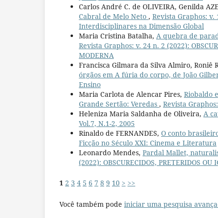
Carlos André C. de OLIVEIRA, Genilda A
Cabral de Melo Neto
,
Revista Graphos: v.
Interdisciplinares na Dimensão Global
Maria Cristina Batalha,
A quebra de parad
Revista Graphos: v. 24 n. 2 (2022): O
MODERNA
Francisca Gilmara da Silva Almiro, Roniê 
órgãos em A fúria do corpo, de João Gilbe
Ensino
Maria Carlota de Alencar Pires,
Riobaldo e
Grande Sertão: Veredas
,
Revista Graphos:
Heleniza Maria Saldanha de Oliveira,
A ca
Vol.7, N.1-2, 2005
Rinaldo de FERNANDES,
O conto brasileir
Ficção no Século XXI: Cinema e Literatura
Leonardo Mendes,
Pardal Mallet, natural
(2022): OBSCURECIDOS, PRETERIDOS O
1
2
3
4
5
6
7
8
9
10
>
>>
Você também pode
iniciar uma pesquisa avança