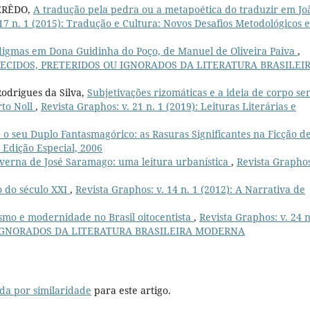
ZERÊDO,
A tradução pela pedra ou a metapoética do traduzir em Jo
 17 n. 1 (2015): Tradução e Cultura: Novos Desafios Metodológicos e
igmas em Dona Guidinha do Poço, de Manuel de Oliveira Paiva
,
BSCURECIDOS, PRETERIDOS OU IGNORADOS DA LITERATURA BRASILEI
Rodrigues da Silva,
Subjetivações rizomáticas e a ideia de corpo s
rto Noll
,
Revista Graphos: v. 21 n. 1 (2019): Leituras Literárias e
 o seu Duplo Fantasmagórico: as Rasuras Significantes na Ficção d
 Edição Especial, 2006
verna de José Saramago: uma leitura urbanística
,
Revista Graphos
o do século XXI
,
Revista Graphos: v. 14 n. 1 (2012): A Narrativa de
ismo e modernidade no Brasil oitocentista
,
Revista Graphos: v. 24 n
U IGNORADOS DA LITERATURA BRASILEIRA MODERNA
da por similaridade
para este artigo.