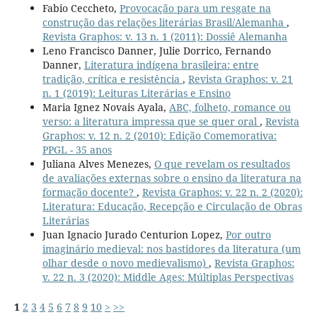
Fabio Ceccheto,
Provocação para um resgate na
construção das relações literárias Brasil/Alemanha
,
Revista Graphos: v. 13 n. 1 (2011): Dossiê Alemanha
Leno Francisco Danner, Julie Dorrico, Fernando
Danner,
Literatura indígena brasileira: entre
tradição, crítica e resistência
,
Revista Graphos: v. 21
n. 1 (2019): Leituras Literárias e Ensino
Maria Ignez Novais Ayala,
ABC, folheto, romance ou
verso: a literatura impressa que se quer oral
,
Revista
Graphos: v. 12 n. 2 (2010): Edição Comemorativa:
PPGL - 35 anos
Juliana Alves Menezes,
O que revelam os resultados
de avaliações externas sobre o ensino da literatura na
formação docente?
,
Revista Graphos: v. 22 n. 2 (2020):
Literatura: Educação, Recepção e Circulação de Obras
Literárias
Juan Ignacio Jurado Centurion Lopez,
Por outro
imaginário medieval: nos bastidores da literatura (um
olhar desde o novo medievalismo)
,
Revista Graphos:
v. 22 n. 3 (2020): Middle Ages: Múltiplas Perspectivas
1
2
3
4
5
6
7
8
9
10
>
>>