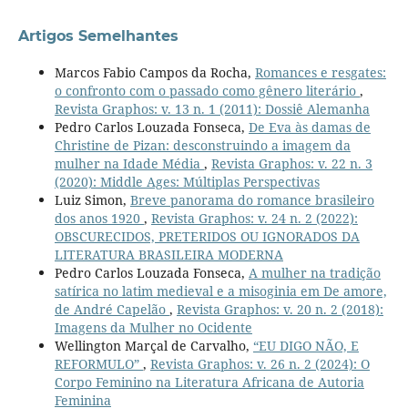
Artigos Semelhantes
Marcos Fabio Campos da Rocha,
Romances e resgates:
o confronto com o passado como gênero literário
,
Revista Graphos: v. 13 n. 1 (2011): Dossiê Alemanha
Pedro Carlos Louzada Fonseca,
De Eva às damas de
Christine de Pizan: desconstruindo a imagem da
mulher na Idade Média
,
Revista Graphos: v. 22 n. 3
(2020): Middle Ages: Múltiplas Perspectivas
Luiz Simon,
Breve panorama do romance brasileiro
dos anos 1920
,
Revista Graphos: v. 24 n. 2 (2022):
OBSCURECIDOS, PRETERIDOS OU IGNORADOS DA
LITERATURA BRASILEIRA MODERNA
Pedro Carlos Louzada Fonseca,
A mulher na tradição
satírica no latim medieval e a misoginia em De amore,
de André Capelão
,
Revista Graphos: v. 20 n. 2 (2018):
Imagens da Mulher no Ocidente
Wellington Marçal de Carvalho,
“EU DIGO NÃO, E
REFORMULO”
,
Revista Graphos: v. 26 n. 2 (2024): O
Corpo Feminino na Literatura Africana de Autoria
Feminina