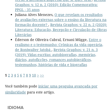
Graphos: v. 12 n. 2 (2010): Edição Comemorativa:
PPGL - 35 anos
Juliana Alves Menezes,
O que revelam os resultados
de avaliações externas sobre o ensino da literatura na
formação docente?
,
Revista Graphos: v. 22 n. 2 (2020):
Literatura: Educação, Recepção e Circulação de Obras
Literárias
Éderson de Oliveira Cabral, Ernani Mügge,
Entre o
realismo e o testemunho: Crônicas da vida operária,
de Roniwalter Jatobá
,
Revista Graphos: v. 21 n. 3
(2019): Vidas escritas: autobiografias, memórias,
diários, autoficções, romances autobigráficos,
testemunhos, histórias de vida e biografias
1
2
3
4
5
6
7
8
9
10
>
>>
Você também pode
iniciar uma pesquisa avançada por
similaridade
para este artigo.
IDIOMA