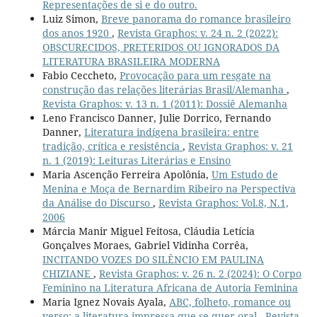
Representações de si e do outro.
Luiz Simon,
Breve panorama do romance brasileiro
dos anos 1920
,
Revista Graphos: v. 24 n. 2 (2022):
OBSCURECIDOS, PRETERIDOS OU IGNORADOS DA
LITERATURA BRASILEIRA MODERNA
Fabio Ceccheto,
Provocação para um resgate na
construção das relações literárias Brasil/Alemanha
,
Revista Graphos: v. 13 n. 1 (2011): Dossiê Alemanha
Leno Francisco Danner, Julie Dorrico, Fernando
Danner,
Literatura indígena brasileira: entre
tradição, crítica e resistência
,
Revista Graphos: v. 21
n. 1 (2019): Leituras Literárias e Ensino
Maria Ascenção Ferreira Apolônia,
Um Estudo de
Menina e Moça de Bernardim Ribeiro na Perspectiva
da Análise do Discurso
,
Revista Graphos: Vol.8, N.1,
2006
Márcia Manir Miguel Feitosa, Cláudia Letícia
Gonçalves Moraes, Gabriel Vidinha Corrêa,
INCITANDO VOZES DO SILÊNCIO EM PAULINA
CHIZIANE
,
Revista Graphos: v. 26 n. 2 (2024): O Corpo
Feminino na Literatura Africana de Autoria Feminina
Maria Ignez Novais Ayala,
ABC, folheto, romance ou
verso: a literatura impressa que se quer oral
,
Revista