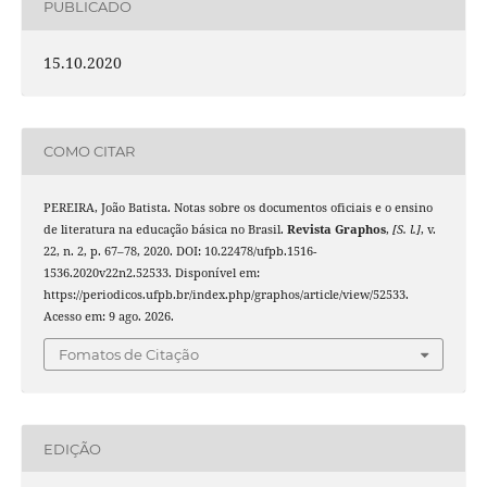
PUBLICADO
15.10.2020
COMO CITAR
PEREIRA, João Batista. Notas sobre os documentos oficiais e o ensino
de literatura na educação básica no Brasil.
Revista Graphos
,
[S. l.]
, v.
22, n. 2, p. 67–78, 2020. DOI: 10.22478/ufpb.1516-
1536.2020v22n2.52533. Disponível em:
https://periodicos.ufpb.br/index.php/graphos/article/view/52533.
Acesso em: 9 ago. 2026.
Fomatos de Citação
EDIÇÃO