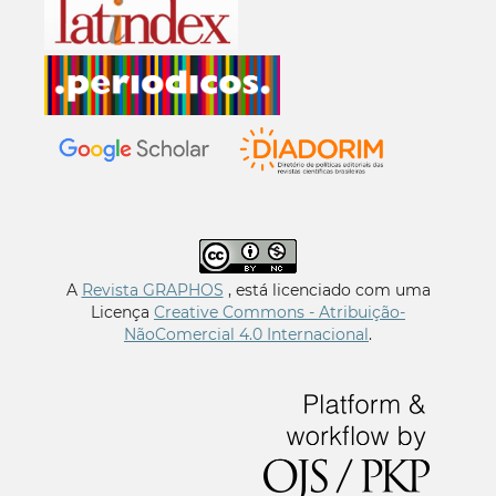
A
Revista GRAPHOS
, está licenciado com uma
Licença
Creative Commons - Atribuição-
NãoComercial 4.0 Internacional
.