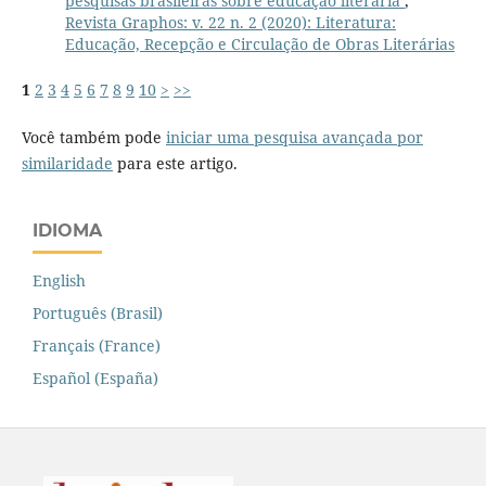
pesquisas brasileiras sobre educação literária
,
Revista Graphos: v. 22 n. 2 (2020): Literatura:
Educação, Recepção e Circulação de Obras Literárias
1
2
3
4
5
6
7
8
9
10
>
>>
Você também pode
iniciar uma pesquisa avançada por
similaridade
para este artigo.
IDIOMA
English
Português (Brasil)
Français (France)
Español (España)