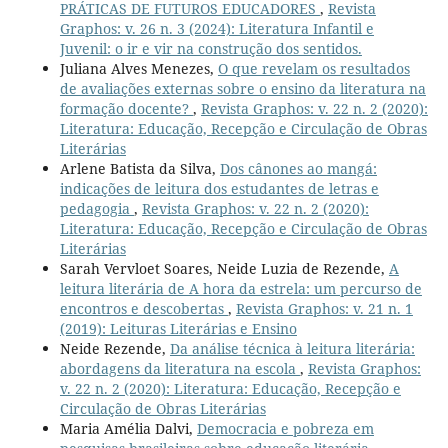
PRÁTICAS DE FUTUROS EDUCADORES
,
Revista
Graphos: v. 26 n. 3 (2024): Literatura Infantil e
Juvenil: o ir e vir na construção dos sentidos.
Juliana Alves Menezes,
O que revelam os resultados
de avaliações externas sobre o ensino da literatura na
formação docente?
,
Revista Graphos: v. 22 n. 2 (2020):
Literatura: Educação, Recepção e Circulação de Obras
Literárias
Arlene Batista da Silva,
Dos cânones ao mangá:
indicações de leitura dos estudantes de letras e
pedagogia
,
Revista Graphos: v. 22 n. 2 (2020):
Literatura: Educação, Recepção e Circulação de Obras
Literárias
Sarah Vervloet Soares, Neide Luzia de Rezende,
A
leitura literária de A hora da estrela: um percurso de
encontros e descobertas
,
Revista Graphos: v. 21 n. 1
(2019): Leituras Literárias e Ensino
Neide Rezende,
Da análise técnica à leitura literária:
abordagens da literatura na escola
,
Revista Graphos:
v. 22 n. 2 (2020): Literatura: Educação, Recepção e
Circulação de Obras Literárias
Maria Amélia Dalvi,
Democracia e pobreza em