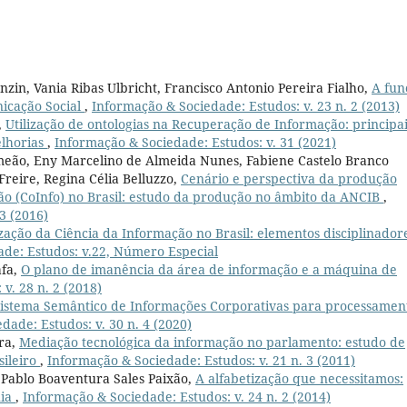
nzin, Vania Ribas Ulbricht, Francisco Antonio Pereira Fialho,
A fun
icação Social
,
Informação & Sociedade: Estudos: v. 23 n. 2 (2013)
,
Utilização de ontologias na Recuperação de Informação: principa
elhorias
,
Informação & Sociedade: Estudos: v. 31 (2021)
Simeão, Eny Marcelino de Almeida Nunes, Fabiene Castelo Branco
Freire, Regina Célia Belluzzo,
Cenário e perspectiva da produção
ão (CoInfo) no Brasil: estudo da produção no âmbito da ANCIB
,
3 (2016)
ização da Ciência da Informação no Brasil: elementos disciplinador
de: Estudos: v.22, Número Especial
afa,
O plano de imanência da área de informação e a máquina de
v. 28 n. 2 (2018)
istema Semântico de Informações Corporativas para processamen
dade: Estudos: v. 30 n. 4 (2020)
ra,
Mediação tecnológica da informação no parlamento: estudo de
sileiro
,
Informação & Sociedade: Estudos: v. 21 n. 3 (2011)
Pablo Boaventura Sales Paixão,
A alfabetização que necessitamos:
nia
,
Informação & Sociedade: Estudos: v. 24 n. 2 (2014)