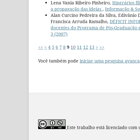
Lena Vania Ribeiro Pinheiro,
Itinerários f
a propagação das ideias
,
Informação & Soc
Alan Curcino Pedreira da Silva, Edivânio 
Francisca Arruda Ramalho,
DÉFICIT INFOR
docentes do Programa de Pós-Graduação
3 (2007)
<<
<
4
5
6
7
8
9
10
11
12
13
>
>>
Você também pode
iniciar uma pesquisa avança
Este trabalho está licenciado com