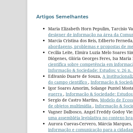
Artigos Semelhantes
Maria Elizabeth Horn Pepulim, Tarcisio Va
designer de informação na área da Comun
Marcia Cristina dos Reis, Edberto Ferneda
abordagens, problemas e propostas de m
Cecilia Leite, Elmira Luzia Melo Soares 
Diógenes, Glória Georges Feres, Isa Maria 
científica sobre competência em informaç
Informação & Sociedade: Estudos: v. 26 n. 
Edivanio Duarte de Souza,
A institucional
do campo científico
,
Informação & Socieda
Igor Soares Amorim, Solange Puntel Most
guerra
,
Informação & Sociedade: Estudos: 
Sergio de Castro Martins,
Modelo de Ecoss
de objetos multimídia
,
Informação & Socie
Vagner Dalbosco, Angel Freddy Godoy Vie
uma assembléia legislativa no contexo bra
Aurora Cuevas-Cervero, Márcia Marques, 
informação e comunicação para a cidada