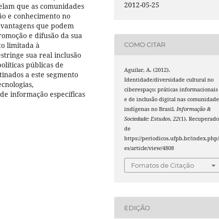
2012-05-25
evelam que as comunidades
ão e conhecimento no
as vantagens que podem
promoção e difusão da sua
o limitada à
COMO CITAR
stringe sua real inclusão
políticas públicas de
Aguilar, A. (2012).
stinados a este segmento
Identidade/diversidade cultural no
cnologias,
ciberespaço: práticas informacionais
de informação específicas
e de inclusão digital nas comunidad
indígenas no Brasil.
Informação &
Sociedade: Estudos
,
22
(1). Recuperad
de
https://periodicos.ufpb.br/index.php/
es/article/view/4808
Fomatos de Citação
EDIÇÃO