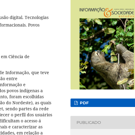
são digital. Tecnologias
formacionais. Povos
 em Ciência de
de Informação, que teve
ção entre
 informação e
dos povos indígenas a
anto, foram escolhidas
ão do Nordeste), as quais
PDF
et, sendo partes da rede
lecer o perfil dos usuários
dificultam o acesso á
PUBLICADO
nais e caracterizar as
tidades, em relação a