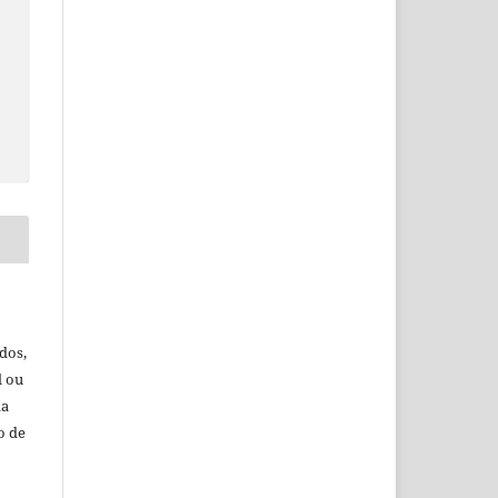
dos,
l ou
da
o de