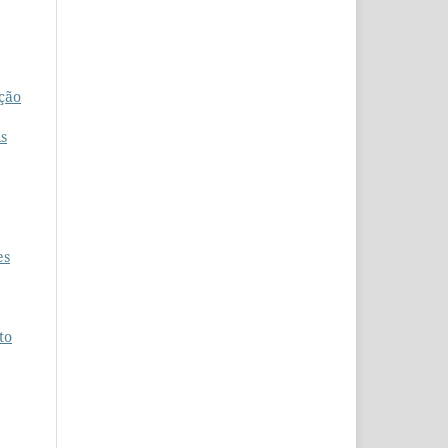
ção
is
es
to