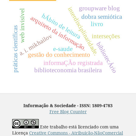
groupware blog
interdisciplinaridade.
web invisível
hÁbito de leitura
dobra semiótica
arquiteto da informação.
livro
práticas científicas
a. i. mikhailov
interseções
bibliotecÁrio
e-saude
gestão do conhecimento
informaÇÃo registrada
biblioteconomia brasileira
Informação & Sociedade - ISSN: 1809-4783
Free Blog Counter
Este trabalho está licenciado com uma
Licença
Creative Commons - Atribuição-NãoComercial