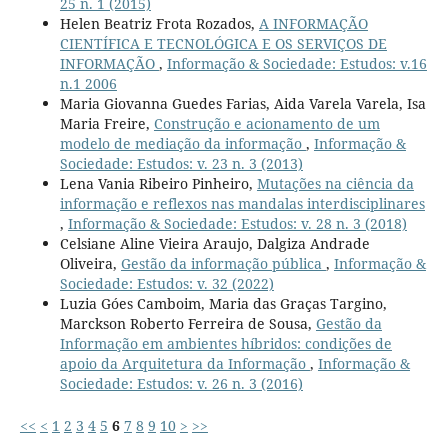
25 n. 1 (2015)
Helen Beatriz Frota Rozados,
A INFORMAÇÃO
CIENTÍFICA E TECNOLÓGICA E OS SERVIÇOS DE
INFORMAÇÃO
,
Informação & Sociedade: Estudos: v.16
n.1 2006
Maria Giovanna Guedes Farias, Aida Varela Varela, Isa
Maria Freire,
Construção e acionamento de um
modelo de mediação da informação
,
Informação &
Sociedade: Estudos: v. 23 n. 3 (2013)
Lena Vania Ribeiro Pinheiro,
Mutações na ciência da
informação e reflexos nas mandalas interdisciplinares
,
Informação & Sociedade: Estudos: v. 28 n. 3 (2018)
Celsiane Aline Vieira Araujo, Dalgiza Andrade
Oliveira,
Gestão da informação pública
,
Informação &
Sociedade: Estudos: v. 32 (2022)
Luzia Góes Camboim, Maria das Graças Targino,
Marckson Roberto Ferreira de Sousa,
Gestão da
Informação em ambientes híbridos: condições de
apoio da Arquitetura da Informação
,
Informação &
Sociedade: Estudos: v. 26 n. 3 (2016)
<<
<
1
2
3
4
5
6
7
8
9
10
>
>>