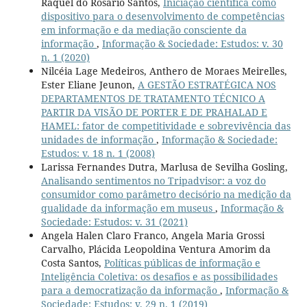
Raquel do Rosário Santos,
Iniciação científica como
dispositivo para o desenvolvimento de competências
em informação e da mediação consciente da
informação
,
Informação & Sociedade: Estudos: v. 30
n. 1 (2020)
Nilcéia Lage Medeiros, Anthero de Moraes Meirelles,
Ester Eliane Jeunon,
A GESTÃO ESTRATÉGICA NOS
DEPARTAMENTOS DE TRATAMENTO TÉCNICO A
PARTIR DA VISÃO DE PORTER E DE PRAHALAD E
HAMEL: fator de competitividade e sobrevivência das
unidades de informação
,
Informação & Sociedade:
Estudos: v. 18 n. 1 (2008)
Larissa Fernandes Dutra, Marlusa de Sevilha Gosling,
Analisando sentimentos no Tripadvisor: a voz do
consumidor como parâmetro decisório na medição da
qualidade da informação em museus
,
Informação &
Sociedade: Estudos: v. 31 (2021)
Angela Halen Claro Franco, Angela Maria Grossi
Carvalho, Plácida Leopoldina Ventura Amorim da
Costa Santos,
Políticas públicas de informação e
Inteligência Coletiva: os desafios e as possibilidades
para a democratização da informação
,
Informação &
Sociedade: Estudos: v. 29 n. 1 (2019)