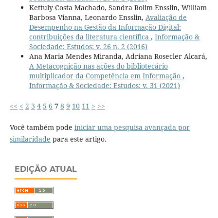
Kettuly Costa Machado, Sandra Rolim Ensslin, William
Barbosa Vianna, Leonardo Ensslin,
Avaliação de
Desempenho na Gestão da Informação Digital:
contribuições da literatura científica
,
Informação &
Sociedade: Estudos: v. 26 n. 2 (2016)
Ana Maria Mendes Miranda, Adriana Rosecler Alcará,
A Metacognição nas ações do bibliotecário
multiplicador da Competência em Informação
,
Informação & Sociedade: Estudos: v. 31 (2021)
<<
<
2
3
4
5
6
7
8
9
10
11
>
>>
Você também pode
iniciar uma pesquisa avançada por
similaridade
para este artigo.
EDIÇÃO ATUAL