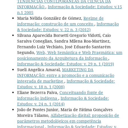
TENDÊNCIAS CONTEPORÂNEAS DA CIÊNCIA DA
INFORMAÇÃO
,
Informação & Sociedade: Estudos: v.15
n.1 2005
Maria Nélida González de Gómez,
Regime de
informação: construção de um conceito
,
Informação
& Sociedade: Estudos: v. 22 n. 3 (2012)
Silvana Aparecida Borsetti Gregorio Vidotti, Caio
Saraiva Coneglian, Sandra Milena Roa-Martínez,
Fernando Luiz Vechiato, José Eduardo Santarém
Segundo,
Web, Web Semântica e Web Pragmática: um
posicionamento da Arquitetura da Informação
,
Informação & Sociedade: Estudos: v. 29 n. 1 (2019)
Sueli Angelica Amaral,
MARKETING DA
INFORMAÇÃO: entre a promoção e a comunicação
integrada de marketing
,
Informação & Sociedade:
Estudos: v. 18 n. 1 (2008)
Eliane Bezerra Paiva,
Conceituando fonte de
informação indígena
,
Informação & Sociedade:
Estudos: v. 24 n. 1 (2014)
João de Pontes Junior, Maria de Fátima Gonçalves
Moreira Tálamo,
Alfabetização digital: proposição de
parâmetros metodológicos em competência
informacional
,
Informação & Sociedade: Estudos: v.