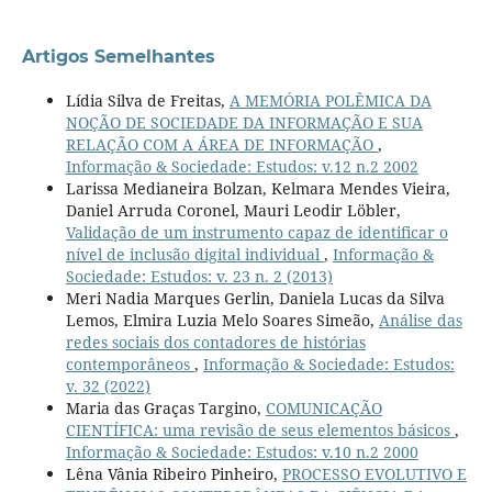
Artigos Semelhantes
Lídia Silva de Freitas,
A MEMÓRIA POLÊMICA DA
NOÇÃO DE SOCIEDADE DA INFORMAÇÃO E SUA
RELAÇÃO COM A ÁREA DE INFORMAÇÃO
,
Informação & Sociedade: Estudos: v.12 n.2 2002
Larissa Medianeira Bolzan, Kelmara Mendes Vieira,
Daniel Arruda Coronel, Mauri Leodir Löbler,
Validação de um instrumento capaz de identificar o
nível de inclusão digital individual
,
Informação &
Sociedade: Estudos: v. 23 n. 2 (2013)
Meri Nadia Marques Gerlin, Daniela Lucas da Silva
Lemos, Elmira Luzia Melo Soares Simeão,
Análise das
redes sociais dos contadores de histórias
contemporâneos
,
Informação & Sociedade: Estudos:
v. 32 (2022)
Maria das Graças Targino,
COMUNICAÇÃO
CIENTÍFICA: uma revisão de seus elementos básicos
,
Informação & Sociedade: Estudos: v.10 n.2 2000
Lêna Vânia Ribeiro Pinheiro,
PROCESSO EVOLUTIVO E