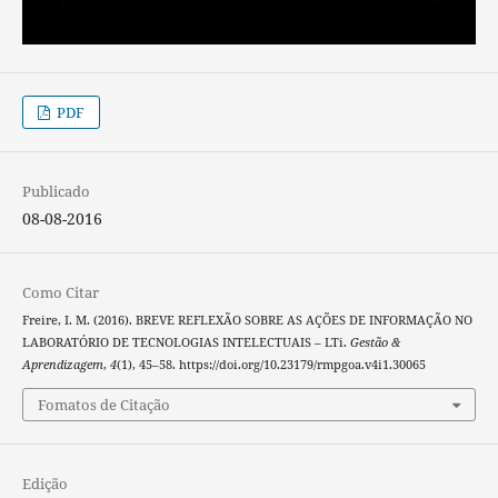
PDF
Publicado
08-08-2016
Como Citar
Freire, I. M. (2016). BREVE REFLEXÃO SOBRE AS AÇÕES DE INFORMAÇÃO NO
LABORATÓRIO DE TECNOLOGIAS INTELECTUAIS – LTi.
Gestão &
Aprendizagem
,
4
(1), 45–58. https://doi.org/10.23179/rmpgoa.v4i1.30065
Fomatos de Citação
Edição