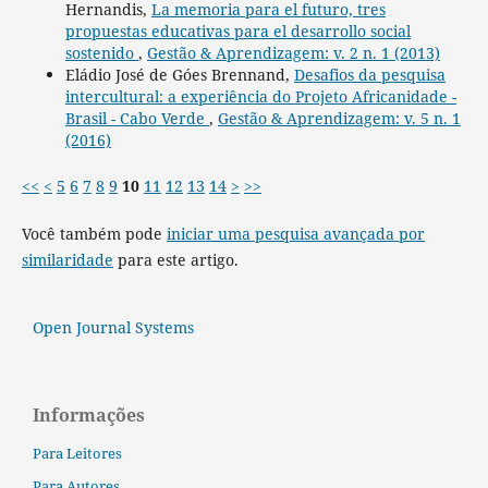
Hernandis,
La memoria para el futuro, tres
propuestas educativas para el desarrollo social
sostenido
,
Gestão & Aprendizagem: v. 2 n. 1 (2013)
Eládio José de Góes Brennand,
Desafios da pesquisa
intercultural: a experiência do Projeto Africanidade -
Brasil - Cabo Verde
,
Gestão & Aprendizagem: v. 5 n. 1
(2016)
<<
<
5
6
7
8
9
10
11
12
13
14
>
>>
Você também pode
iniciar uma pesquisa avançada por
similaridade
para este artigo.
Open Journal Systems
Informações
Para Leitores
Para Autores