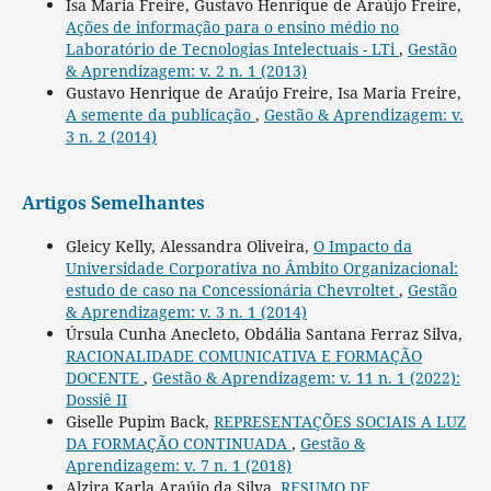
Isa Maria Freire, Gustavo Henrique de Araújo Freire,
Ações de informação para o ensino médio no
Laboratório de Tecnologias Intelectuais - LTi
,
Gestão
& Aprendizagem: v. 2 n. 1 (2013)
Gustavo Henrique de Araújo Freire, Isa Maria Freire,
A semente da publicação
,
Gestão & Aprendizagem: v.
3 n. 2 (2014)
Artigos Semelhantes
Gleicy Kelly, Alessandra Oliveira,
O Impacto da
Universidade Corporativa no Âmbito Organizacional:
estudo de caso na Concessionária Chevroltet
,
Gestão
& Aprendizagem: v. 3 n. 1 (2014)
Úrsula Cunha Anecleto, Obdália Santana Ferraz Silva,
RACIONALIDADE COMUNICATIVA E FORMAÇÃO
DOCENTE
,
Gestão & Aprendizagem: v. 11 n. 1 (2022):
Dossiê II
Giselle Pupim Back,
REPRESENTAÇÕES SOCIAIS A LUZ
DA FORMAÇÃO CONTINUADA
,
Gestão &
Aprendizagem: v. 7 n. 1 (2018)
Alzira Karla Araújo da Silva,
RESUMO DE