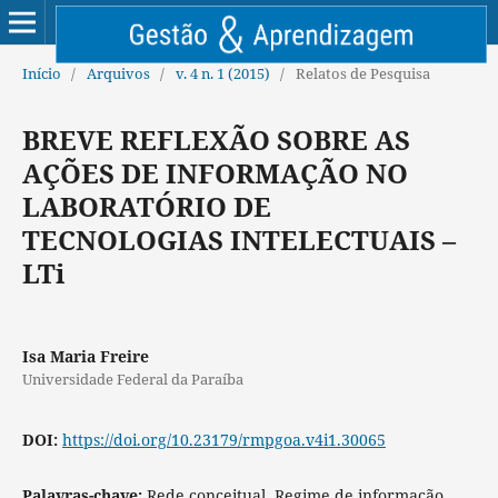
Início
/
Arquivos
/
v. 4 n. 1 (2015)
/
Relatos de Pesquisa
BREVE REFLEXÃO SOBRE AS
AÇÕES DE INFORMAÇÃO NO
LABORATÓRIO DE
TECNOLOGIAS INTELECTUAIS –
LTi
Isa Maria Freire
Universidade Federal da Paraíba
DOI:
https://doi.org/10.23179/rmpgoa.v4i1.30065
Palavras-chave:
Rede conceitual. Regime de informação.