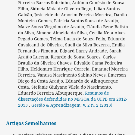
Ferreira Barros Sobrinho, Antônio Genésio de Sousa
Filho, Sidneia Maia de Oliveira Rego, Lilian Santos
Galvão, Josicleide de Amorim Pereira Moreira, Danilo
Monteiro Gomes, Patrícia Santos Sousa de Araújo,
Maize Sousa Virgolino de Araújo, Cláudia Bene Batista
da Silva, Simone Almeida da Silva, Cecilia Neta Alves
Pegado Gomes, Telma Lucia de Souza Felix, Eduardo
Cavalcanti de Oliveira, Sueli da Silva Bezerra, Emilia
Fernandes Pimenta, Edgard Larry Andrade, Sarah
Araújo Lucena, Ricardo de Sousa Soares, Carlos
Braulio da Silveira Chaves, Edvaldo Gama Pedreira
Filho, Heldomiro Henrique Correia, Emanuel Moreira
Ferreira, Vanusa Nascimento Sabino Neves, Emerson
Diego da Costa Araújo, Eduardo de Albuquerque
Costa, Stefanie Giulyane Vilela do Nascimento,
Eduardo Ferreira Albuquerque,
Resumos de
dissertações defendidas no MPGOA da UFPB em 2012-
2013
,
Gestão & Aprendizagem: v. 2 n. 2 (2013)
Artigos Semelhantes