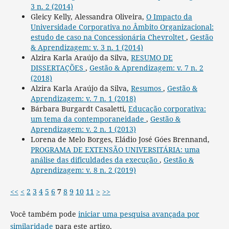
3 n. 2 (2014)
Gleicy Kelly, Alessandra Oliveira,
O Impacto da
Universidade Corporativa no Âmbito Organizacional:
estudo de caso na Concessionária Chevroltet
,
Gestão
& Aprendizagem: v. 3 n. 1 (2014)
Alzira Karla Araújo da Silva,
RESUMO DE
DISSERTAÇÕES
,
Gestão & Aprendizagem: v. 7 n. 2
(2018)
Alzira Karla Araújo da Silva,
Resumos
,
Gestão &
Aprendizagem: v. 7 n. 1 (2018)
Bárbara Burgardt Casaletti,
Educação corporativa:
um tema da contemporaneidade
,
Gestão &
Aprendizagem: v. 2 n. 1 (2013)
Lorena de Melo Borges, Eládio José Góes Brennand,
PROGRAMA DE EXTENSÃO UNIVERSITÁRIA: uma
análise das dificuldades da execução
,
Gestão &
Aprendizagem: v. 8 n. 2 (2019)
<<
<
2
3
4
5
6
7
8
9
10
11
>
>>
Você também pode
iniciar uma pesquisa avançada por
similaridade
para este artigo.