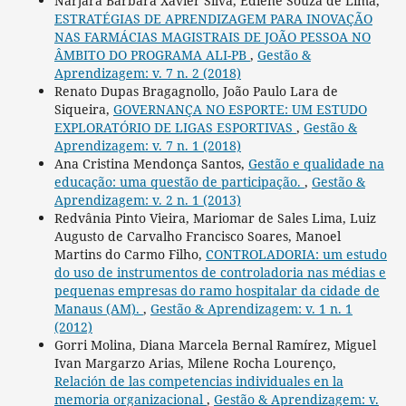
Narjara Bárbara Xavier Silva, Ediene Souza de Lima,
ESTRATÉGIAS DE APRENDIZAGEM PARA INOVAÇÃO
NAS FARMÁCIAS MAGISTRAIS DE JOÃO PESSOA NO
ÂMBITO DO PROGRAMA ALI-PB
,
Gestão &
Aprendizagem: v. 7 n. 2 (2018)
Renato Dupas Bragagnollo, João Paulo Lara de
Siqueira,
GOVERNANÇA NO ESPORTE: UM ESTUDO
EXPLORATÓRIO DE LIGAS ESPORTIVAS
,
Gestão &
Aprendizagem: v. 7 n. 1 (2018)
Ana Cristina Mendonça Santos,
Gestão e qualidade na
educação: uma questão de participação.
,
Gestão &
Aprendizagem: v. 2 n. 1 (2013)
Redvânia Pinto Vieira, Mariomar de Sales Lima, Luiz
Augusto de Carvalho Francisco Soares, Manoel
Martins do Carmo Filho,
CONTROLADORIA: um estudo
do uso de instrumentos de controladoria nas médias e
pequenas empresas do ramo hospitalar da cidade de
Manaus (AM).
,
Gestão & Aprendizagem: v. 1 n. 1
(2012)
Gorri Molina, Diana Marcela Bernal Ramírez, Miguel
Ivan Margarzo Arias, Milene Rocha Lourenço,
Relación de las competencias individuales en la
memoria organizacional
,
Gestão & Aprendizagem: v.