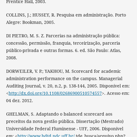
Prentice Hall, 2003.
COLLINS, J.; HUSSEY, R. Pesquisa em administração. Porto
Alegre: Bookman, 2005.
DI PIETRO, M. S. Z. Parcerias na administração pública:
concessão, permissão, franquia, terceirização, parceria
público-privada e outras formas. 6. ed. São Paulo: Atlas,
2008.
DORWEILER, V. P.; YAKHOU, M. Scorecard for academic
administration performance on the campus. Managerial
Auditing Journal, v. 20, n.2, p. 138-144, 2005. Disponível em:
<
http://dx.doi.org/10.1108/02686900510574557
>. Acesso em:
04 dez. 2012.
GHELMAN, S. Adaptando o balanced scorecard aos
preceitos da nova gestão pública. Dissertação (Mestrado)
Universidade Federal Fluminense - UFF, 2006. Disponível
em: <
http://www.bdtd.ndc.uff.br/
tde_busca/arquivo.php?