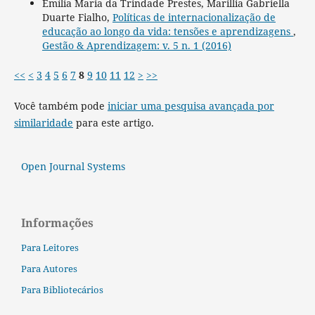
Emília Maria da Trindade Prestes, Marillia Gabriella
Duarte Fialho,
Políticas de internacionalização de
educação ao longo da vida: tensões e aprendizagens
,
Gestão & Aprendizagem: v. 5 n. 1 (2016)
<<
<
3
4
5
6
7
8
9
10
11
12
>
>>
Você também pode
iniciar uma pesquisa avançada por
similaridade
para este artigo.
Open Journal Systems
Informações
Para Leitores
Para Autores
Para Bibliotecários