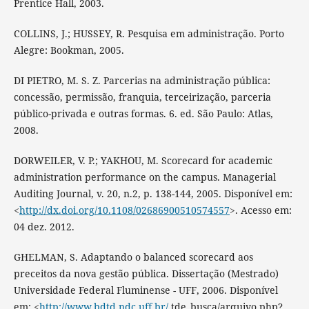
Prentice Hall, 2003.
COLLINS, J.; HUSSEY, R. Pesquisa em administração. Porto
Alegre: Bookman, 2005.
DI PIETRO, M. S. Z. Parcerias na administração pública:
concessão, permissão, franquia, terceirização, parceria
público-privada e outras formas. 6. ed. São Paulo: Atlas,
2008.
DORWEILER, V. P.; YAKHOU, M. Scorecard for academic
administration performance on the campus. Managerial
Auditing Journal, v. 20, n.2, p. 138-144, 2005. Disponível em:
<
http://dx.doi.org/10.1108/02686900510574557
>. Acesso em:
04 dez. 2012.
GHELMAN, S. Adaptando o balanced scorecard aos
preceitos da nova gestão pública. Dissertação (Mestrado)
Universidade Federal Fluminense - UFF, 2006. Disponível
em: <
http://www.bdtd.ndc.uff.br/
tde_busca/arquivo.php?