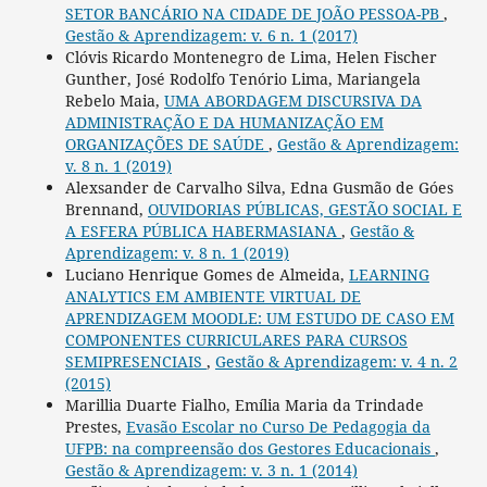
SETOR BANCÁRIO NA CIDADE DE JOÃO PESSOA-PB
,
Gestão & Aprendizagem: v. 6 n. 1 (2017)
Clóvis Ricardo Montenegro de Lima, Helen Fischer
Gunther, José Rodolfo Tenório Lima, Mariangela
Rebelo Maia,
UMA ABORDAGEM DISCURSIVA DA
ADMINISTRAÇÃO E DA HUMANIZAÇÃO EM
ORGANIZAÇÕES DE SAÚDE
,
Gestão & Aprendizagem:
v. 8 n. 1 (2019)
Alexsander de Carvalho Silva, Edna Gusmão de Góes
Brennand,
OUVIDORIAS PÚBLICAS, GESTÃO SOCIAL E
A ESFERA PÚBLICA HABERMASIANA
,
Gestão &
Aprendizagem: v. 8 n. 1 (2019)
Luciano Henrique Gomes de Almeida,
LEARNING
ANALYTICS EM AMBIENTE VIRTUAL DE
APRENDIZAGEM MOODLE: UM ESTUDO DE CASO EM
COMPONENTES CURRICULARES PARA CURSOS
SEMIPRESENCIAIS
,
Gestão & Aprendizagem: v. 4 n. 2
(2015)
Marillia Duarte Fialho, Emília Maria da Trindade
Prestes,
Evasão Escolar no Curso De Pedagogia da
UFPB: na compreensão dos Gestores Educacionais
,
Gestão & Aprendizagem: v. 3 n. 1 (2014)