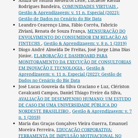
Anilza de Fátima Medeiros Leite, Lucilene Klenia
Rodrigues Bandeira,
COMUNIDADES VIRTUAIS
,
Gestão & Aprendizagem: v. 11 n. Especial (2022):
Gestão de Dados no Cenário do Big Data
Leandro Cearenço Lima, Fábio Corrêa, Fabricio
Ziviani, Renata de Souza França,
MENSURAÇÃO DO
ENVOLVIMENTO DO CONSUMIDOR EM RELAÇÃO AS
FINTECHS
,
Gestão & Aprendizagem: v. 8 n. 1 (2019)
Diogo André Almeida De Freitas, José Jorge Lima Dias
Júnior,
ELABORAÇÃO E DASHBOARD PARA
MONITORAMENTO DA EXECUÇÃO DE CONSULTORIAS
EM INOVAÇÃO E TECNOLOGIA
,
Gestão &
Aprendizagem: v. 11 n. Especial (2022): Gestão de
Dados no Cenário do Big Data
José Lucas Gouveia da Silva Graciano e Luz, Clériston
Cavalcanti Campos, Daniel Thiago Freire da Silva,
AVALIAÇÃO DE DESEMPENHO HUMANO: UM ESTUDO
DE CASO EM UMA UNIVERSIDADE PÚBLICA DO
NORDESTE BRASILEIRO
,
Gestão & Aprendizagem: v. 7
n. 1 (2018)
Maria das Graças Gonçalves Vieira Guerra, Emanuel
Moreira Ferreira,
EDUCAÇÃO CORPORATIVA:
FERRAMENTA DE IMPULSÃO MOTIVACIONAL NO