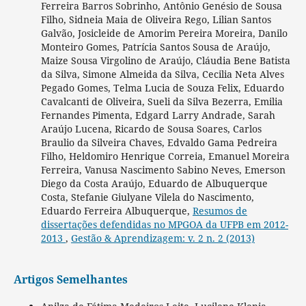
Ferreira Barros Sobrinho, Antônio Genésio de Sousa
Filho, Sidneia Maia de Oliveira Rego, Lilian Santos
Galvão, Josicleide de Amorim Pereira Moreira, Danilo
Monteiro Gomes, Patrícia Santos Sousa de Araújo,
Maize Sousa Virgolino de Araújo, Cláudia Bene Batista
da Silva, Simone Almeida da Silva, Cecilia Neta Alves
Pegado Gomes, Telma Lucia de Souza Felix, Eduardo
Cavalcanti de Oliveira, Sueli da Silva Bezerra, Emilia
Fernandes Pimenta, Edgard Larry Andrade, Sarah
Araújo Lucena, Ricardo de Sousa Soares, Carlos
Braulio da Silveira Chaves, Edvaldo Gama Pedreira
Filho, Heldomiro Henrique Correia, Emanuel Moreira
Ferreira, Vanusa Nascimento Sabino Neves, Emerson
Diego da Costa Araújo, Eduardo de Albuquerque
Costa, Stefanie Giulyane Vilela do Nascimento,
Eduardo Ferreira Albuquerque,
Resumos de
dissertações defendidas no MPGOA da UFPB em 2012-
2013
,
Gestão & Aprendizagem: v. 2 n. 2 (2013)
Artigos Semelhantes