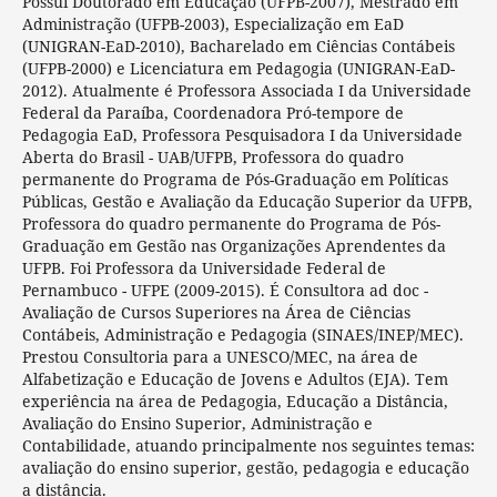
Possui Doutorado em Educação (UFPB-2007), Mestrado em
Administração (UFPB-2003), Especialização em EaD
(UNIGRAN-EaD-2010), Bacharelado em Ciências Contábeis
(UFPB-2000) e Licenciatura em Pedagogia (UNIGRAN-EaD-
2012). Atualmente é Professora Associada I da Universidade
Federal da Paraíba, Coordenadora Pró-tempore de
Pedagogia EaD, Professora Pesquisadora I da Universidade
Aberta do Brasil - UAB/UFPB, Professora do quadro
permanente do Programa de Pós-Graduação em Políticas
Públicas, Gestão e Avaliação da Educação Superior da UFPB,
Professora do quadro permanente do Programa de Pós-
Graduação em Gestão nas Organizações Aprendentes da
UFPB. Foi Professora da Universidade Federal de
Pernambuco - UFPE (2009-2015). É Consultora ad doc -
Avaliação de Cursos Superiores na Área de Ciências
Contábeis, Administração e Pedagogia (SINAES/INEP/MEC).
Prestou Consultoria para a UNESCO/MEC, na área de
Alfabetização e Educação de Jovens e Adultos (EJA). Tem
experiência na área de Pedagogia, Educação a Distância,
Avaliação do Ensino Superior, Administração e
Contabilidade, atuando principalmente nos seguintes temas:
avaliação do ensino superior, gestão, pedagogia e educação
a distância.