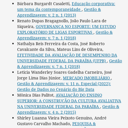
Bárbara Burgardt Casaletti,
Educação corporativa:
um tema da contemporaneidade
,
Gestão &
Aprendizagem: v. 2 n. 1 (2013)
Renato Dupas Bragagnollo, João Paulo Lara de
Siqueira,
GOVERNANÇA NO ESPORTE: UM ESTUDO
EXPLORATÓRIO DE LIGAS ESPORTIVAS
,
Gestão &
Aprendizagem: v. 7 n. 1 (2018)
Nathalya Reis Ferreira da Costa, José Roberto
Cavalcante da Silva, Mateus Lins de Oliveira,
EFETIVIDADE DA AVALIAÇÃO DE DESEMPENHO DA
UNIVERSIDADE FEDERAL DA PARAÍBA (UFPB)
,
Gestão
& Aprendizagem: v. 7 n. 1 (2018)
Leticia Wanderley Soares Gadelha Carneiro, José
Jorge Lima Dias Júnior,
MERCADO IMOBILIÁRIO
,
Gestão & Aprendizagem: v. 11 n. Especial (2022):
Gestão de Dados no Cenário do Big Data
Mônica Dias Palitot,
AVALIAÇÃO DO ENSINO
SUPERIOR: A CONSTRUÇÃO DA CULTURA AVALIATIVA
NA UNIVERSIDADE FEDERAL DA PARAÍBA
,
Gestão &
Aprendizagem: v. 4 n. 2 (2015)
Shirley Luanna Vieira Peixoto Genuíno, André
Gustavo Carvalho Machado,
PESQUISA &