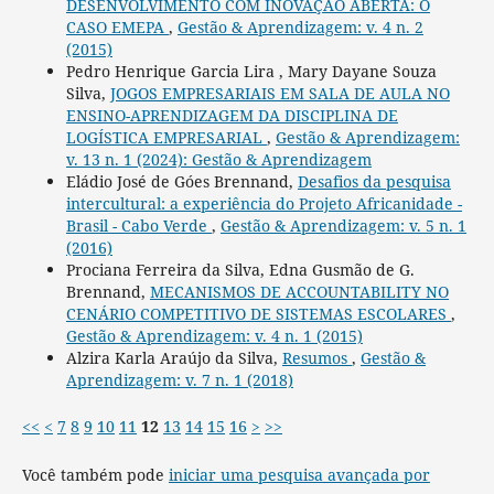
DESENVOLVIMENTO COM INOVAÇÃO ABERTA: O
CASO EMEPA
,
Gestão & Aprendizagem: v. 4 n. 2
(2015)
Pedro Henrique Garcia Lira , Mary Dayane Souza
Silva,
JOGOS EMPRESARIAIS EM SALA DE AULA NO
ENSINO-APRENDIZAGEM DA DISCIPLINA DE
LOGÍSTICA EMPRESARIAL
,
Gestão & Aprendizagem:
v. 13 n. 1 (2024): Gestão & Aprendizagem
Eládio José de Góes Brennand,
Desafios da pesquisa
intercultural: a experiência do Projeto Africanidade -
Brasil - Cabo Verde
,
Gestão & Aprendizagem: v. 5 n. 1
(2016)
Prociana Ferreira da Silva, Edna Gusmão de G.
Brennand,
MECANISMOS DE ACCOUNTABILITY NO
CENÁRIO COMPETITIVO DE SISTEMAS ESCOLARES
,
Gestão & Aprendizagem: v. 4 n. 1 (2015)
Alzira Karla Araújo da Silva,
Resumos
,
Gestão &
Aprendizagem: v. 7 n. 1 (2018)
<<
<
7
8
9
10
11
12
13
14
15
16
>
>>
Você também pode
iniciar uma pesquisa avançada por