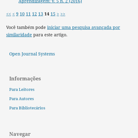
Aprendizagem: v. 5 n. 2 (2016)
<<
<
9
10
11
12
13
14
15
>
>>
Você também pode
iniciar uma pesquisa avançada por
similaridade
para este artigo.
Open Journal Systems
Informações
Para Leitores
Para Autores
Para Bibliotecários
Navegar