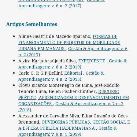
Aprendizagem: v. 6 n. 2 (2017)
Artigos Semelhantes
Alinne Beatriz de Macedo Sparano,
FORMAS DE
FINANCIAMENTO DE PROJETOS DE MOBILIDADE
URBANA EM MANAUS
,
Gestão & Aprendizagem: v. 6
n. 2 (2017)
Alzira Karla Araújo da Silva,
EXPEDIENTE
,
Gestão &
Aprendizagem: v. 8 n. 2 (2019)
Carlo G. P. G.P. Bellini,
Editorial
,
Gestão &
Aprendizagem: v. 4 n. 2 (2015)
Clóvis Ricardo Montenegro de Lima, José Rodolfo
Tenório Lima, Helen Fischer Günther,
DISCURSO
PRÁTICO, APRENDIZAGEM E DESENVOLVIMENTO EM
ORGANIZAÇÕES
,
Gestão & Aprendizagem: v. 7 n. 2
(2018)
Alexsander de Carvalho Silva, Edna Gusmão de Góes
Brennand,
OUVIDORIAS PÚBLICAS, GESTÃO SOCIAL E
A ESFERA PÚBLICA HABERMASIANA
,
Gestão &
Aprendizagem: v. 8 n. 1 (2019)