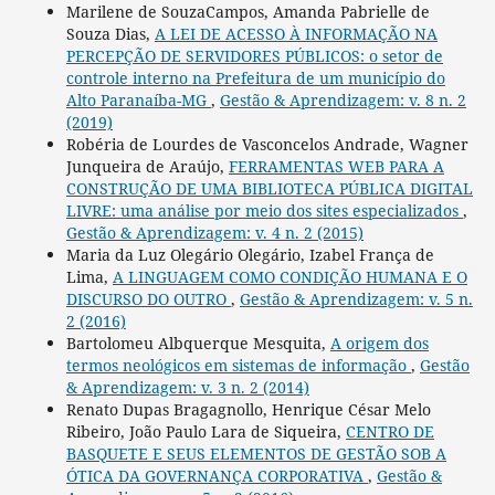
Marilene de SouzaCampos, Amanda Pabrielle de
Souza Dias,
A LEI DE ACESSO À INFORMAÇÃO NA
PERCEPÇÃO DE SERVIDORES PÚBLICOS: o setor de
controle interno na Prefeitura de um município do
Alto Paranaíba-MG
,
Gestão & Aprendizagem: v. 8 n. 2
(2019)
Robéria de Lourdes de Vasconcelos Andrade, Wagner
Junqueira de Araújo,
FERRAMENTAS WEB PARA A
CONSTRUÇÃO DE UMA BIBLIOTECA PÚBLICA DIGITAL
LIVRE: uma análise por meio dos sites especializados
,
Gestão & Aprendizagem: v. 4 n. 2 (2015)
Maria da Luz Olegário Olegário, Izabel França de
Lima,
A LINGUAGEM COMO CONDIÇÃO HUMANA E O
DISCURSO DO OUTRO
,
Gestão & Aprendizagem: v. 5 n.
2 (2016)
Bartolomeu Albquerque Mesquita,
A origem dos
termos neológicos em sistemas de informação
,
Gestão
& Aprendizagem: v. 3 n. 2 (2014)
Renato Dupas Bragagnollo, Henrique César Melo
Ribeiro, João Paulo Lara de Siqueira,
CENTRO DE
BASQUETE E SEUS ELEMENTOS DE GESTÃO SOB A
ÓTICA DA GOVERNANÇA CORPORATIVA
,
Gestão &