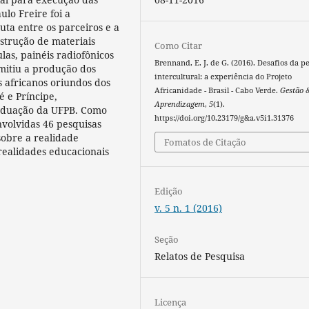
lo Freire foi a
uta entre os parceiros e a
nstrução de materiais
Como Citar
ulas, painéis radiofônicos
Brennand, E. J. de G. (2016). Desafios da p
rmitiu a produção dos
intercultural: a experiência do Projeto
s africanos oriundos dos
Africanidade - Brasil - Cabo Verde.
Gestão 
é e Príncipe,
Aprendizagem
,
5
(1).
aduação da UFPB. Como
https://doi.org/10.23179/g&a.v5i1.31376
nvolvidas 46 pesquisas
sobre a realidade
Fomatos de Citação
realidades educacionais
Edição
v. 5 n. 1 (2016)
Seção
Relatos de Pesquisa
Licença