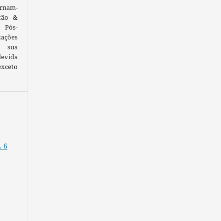
ornam-
tão &
 Pós-
ações
 sua
devida
exceto
. 6