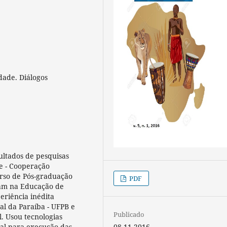
ade. Diálogos
ultados de pesquisas
e - Cooperação
rso de Pós-graduação
PDF
uam na Educação de
eriência inédita
l da Paraíba - UFPB e
Publicado
l. Usou tecnologias
08-11-2016
ial para execução das