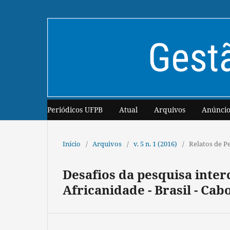
Periódicos UFPB
Atual
Arquivos
Anúncio
Início
/
Arquivos
/
v. 5 n. 1 (2016)
/
Relatos de P
Desafios da pesquisa inter
Africanidade - Brasil - Cab