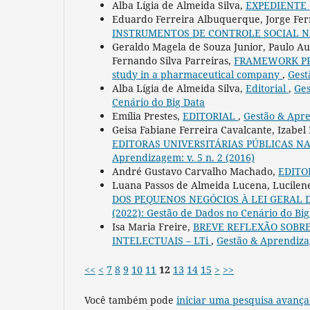
Alba Lígia de Almeida Silva,
EXPEDIENTE
Eduardo Ferreira Albuquerque, Jorge F
INSTRUMENTOS DE CONTROLE SOCIAL NA
Geraldo Magela de Souza Junior, Paulo Aug
Fernando Silva Parreiras,
FRAMEWORK PRO
study in a pharmaceutical company
,
Gest
Alba Lígia de Almeida Silva,
Editorial
,
Ges
Cenário do Big Data
Emília Prestes,
EDITORIAL
,
Gestão & Apre
Geisa Fabiane Ferreira Cavalcante, Izabe
EDITORAS UNIVERSITÁRIAS PÚBLICAS N
Aprendizagem: v. 5 n. 2 (2016)
André Gustavo Carvalho Machado,
EDITO
Luana Passos de Almeida Lucena, Lucilen
DOS PEQUENOS NEGÓCIOS À LEI GERAL
(2022): Gestão de Dados no Cenário do Big
Isa Maria Freire,
BREVE REFLEXÃO SOBR
INTELECTUAIS – LTi
,
Gestão & Aprendizag
<<
<
7
8
9
10
11
12
13
14
15
>
>>
Você também pode
iniciar uma pesquisa avança