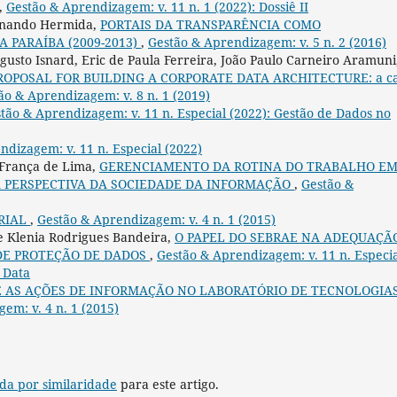
,
Gestão & Aprendizagem: v. 11 n. 1 (2022): Dossiê II
ernando Hermida,
PORTAIS DA TRANSPARÊNCIA COMO
 PARAÍBA (2009-2013)
,
Gestão & Aprendizagem: v. 5 n. 2 (2016)
usto Isnard, Eric de Paula Ferreira, João Paulo Carneiro Aramuni
POSAL FOR BUILDING A CORPORATE DATA ARCHITECTURE: a c
ão & Aprendizagem: v. 8 n. 1 (2019)
tão & Aprendizagem: v. 11 n. Especial (2022): Gestão de Dados no
ndizagem: v. 11 n. Especial (2022)
l França de Lima,
GERENCIAMENTO DA ROTINA DO TRABALHO E
A PERSPECTIVA DA SOCIEDADE DA INFORMAÇÃO
,
Gestão &
RIAL
,
Gestão & Aprendizagem: v. 4 n. 1 (2015)
e Klenia Rodrigues Bandeira,
O PAPEL DO SEBRAE NA ADEQUAÇÃ
 DE PROTEÇÃO DE DADOS
,
Gestão & Aprendizagem: v. 11 n. Especi
 Data
E AS AÇÕES DE INFORMAÇÃO NO LABORATÓRIO DE TECNOLOGIA
em: v. 4 n. 1 (2015)
da por similaridade
para este artigo.