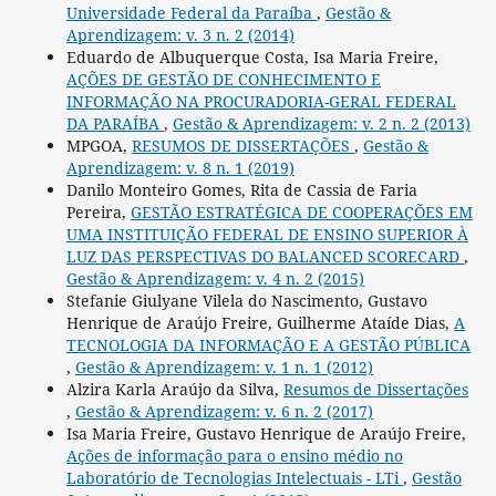
Universidade Federal da Paraíba
,
Gestão &
Aprendizagem: v. 3 n. 2 (2014)
Eduardo de Albuquerque Costa, Isa Maria Freire,
AÇÕES DE GESTÃO DE CONHECIMENTO E
INFORMAÇÃO NA PROCURADORIA-GERAL FEDERAL
DA PARAÍBA
,
Gestão & Aprendizagem: v. 2 n. 2 (2013)
MPGOA,
RESUMOS DE DISSERTAÇÕES
,
Gestão &
Aprendizagem: v. 8 n. 1 (2019)
Danilo Monteiro Gomes, Rita de Cassia de Faria
Pereira,
GESTÃO ESTRATÉGICA DE COOPERAÇÕES EM
UMA INSTITUIÇÃO FEDERAL DE ENSINO SUPERIOR À
LUZ DAS PERSPECTIVAS DO BALANCED SCORECARD
,
Gestão & Aprendizagem: v. 4 n. 2 (2015)
Stefanie Giulyane Vilela do Nascimento, Gustavo
Henrique de Araújo Freire, Guilherme Ataíde Dias,
A
TECNOLOGIA DA INFORMAÇÃO E A GESTÃO PÚBLICA
,
Gestão & Aprendizagem: v. 1 n. 1 (2012)
Alzira Karla Araújo da Silva,
Resumos de Dissertações
,
Gestão & Aprendizagem: v. 6 n. 2 (2017)
Isa Maria Freire, Gustavo Henrique de Araújo Freire,
Ações de informação para o ensino médio no
Laboratório de Tecnologias Intelectuais - LTi
,
Gestão