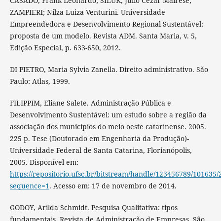
CASADO, Frank Leonardo; SILUK, Julio Cezar Mairese;
ZAMPIERI; Nilza Luiza Venturini. Universidade
Empreendedora e Desenvolvimento Regional Sustentável:
proposta de um modelo. Revista ADM. Santa Maria, v. 5,
Edição Especial, p. 633-650, 2012.
DI PIETRO, Maria Sylvia Zanella. Direito administrativo. São
Paulo: Atlas, 1999.
FILIPPIM, Eliane Salete. Administração Pública e
Desenvolvimento Sustentável: um estudo sobre a região da
associação dos municípios do meio oeste catarinense. 2005.
225 p. Tese (Doutorado em Engenharia da Produção)-
Universidade Federal de Santa Catarina, Florianópolis,
2005. Disponível em:
https://repositorio.ufsc.br/bitstream/handle/123456789/101635
sequence=1
. Acesso em: 17 de novembro de 2014.
GODOY, Arilda Schmidt. Pesquisa Qualitativa: tipos
fundamentais. Revista de Administração de Empresas. São