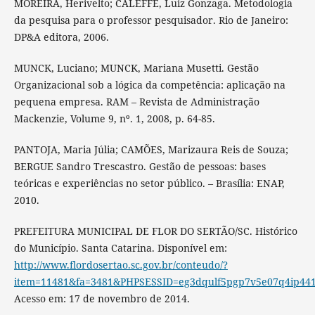
MOREIRA, Herivelto; CALEFFE, Luiz Gonzaga. Metodologia
da pesquisa para o professor pesquisador. Rio de Janeiro:
DP&A editora, 2006.
MUNCK, Luciano; MUNCK, Mariana Musetti. Gestão
Organizacional sob a lógica da competência: aplicação na
pequena empresa. RAM – Revista de Administração
Mackenzie, Volume 9, nº. 1, 2008, p. 64-85.
PANTOJA, Maria Júlia; CAMÕES, Marizaura Reis de Souza;
BERGUE Sandro Trescastro. Gestão de pessoas: bases
teóricas e experiências no setor público. – Brasília: ENAP,
2010.
PREFEITURA MUNICIPAL DE FLOR DO SERTÃO/SC. Histórico
do Município. Santa Catarina. Disponível em:
http://www.flordosertao.sc.gov.br/conteudo/?
item=11481&fa=3481&PHPSESSID=eg3dqulf5pgp7v5e07q4ip44
Acesso em: 17 de novembro de 2014.