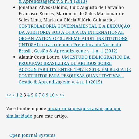
& Aprendizagem: v. 2 n. 1 (2013)
Jonathan Alves Galdino, Luiz Augusto de Carvalho
Francisco Soares, Mariomar de Sales Mariomar de
Sales Lima, Maria da Glória Vitório Guimarães,
CONTROLADORIA GOVERNAMENTAL E A EXECUÇÃO
DA AUDITORIA SOB A ÓTICA DA INTERNATIONAL
ORGANIZATION OF SUPREME AUDIT INSTITUTIONS
(INTOSAI): o caso de uma Prefeitura do Norte do
Brasil
,
Gestão & Aprendizagem: v. 1 n. 1 (2012)
Alamir Costa Louro,
UM ESTUDO BIBLIOGRÁFICO DA
PRODUÇÃO BRASILEIRA DE ARTIGOS SOBRE
ACCOUNTABILITY ENTRE 1997 E 2013, EM BUSCA DE
CONSTRUTOS PARA PESQUISAS QUANTITATIVAS.
,
Gestão & Aprendizagem: v. 4 n. 1 (2015)
<<
<
1
2
3
4
5
6
7
8
9
10
>
>>
Você também pode
iniciar uma pesquisa avançada por
similaridade
para este artigo.
Open Journal Systems