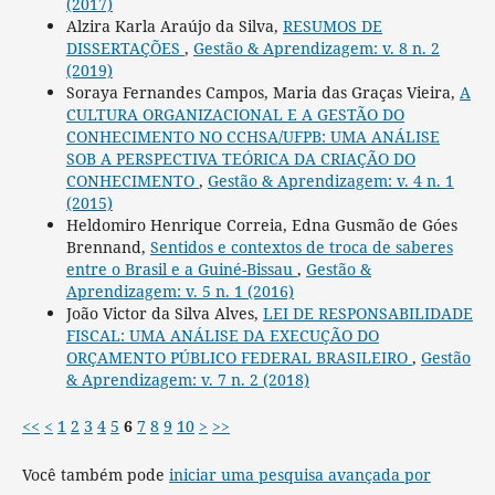
(2017)
Alzira Karla Araújo da Silva,
RESUMOS DE
DISSERTAÇÕES
,
Gestão & Aprendizagem: v. 8 n. 2
(2019)
Soraya Fernandes Campos, Maria das Graças Vieira,
A
CULTURA ORGANIZACIONAL E A GESTÃO DO
CONHECIMENTO NO CCHSA/UFPB: UMA ANÁLISE
SOB A PERSPECTIVA TEÓRICA DA CRIAÇÃO DO
CONHECIMENTO
,
Gestão & Aprendizagem: v. 4 n. 1
(2015)
Heldomiro Henrique Correia, Edna Gusmão de Góes
Brennand,
Sentidos e contextos de troca de saberes
entre o Brasil e a Guiné-Bissau
,
Gestão &
Aprendizagem: v. 5 n. 1 (2016)
João Victor da Silva Alves,
LEI DE RESPONSABILIDADE
FISCAL: UMA ANÁLISE DA EXECUÇÃO DO
ORÇAMENTO PÚBLICO FEDERAL BRASILEIRO
,
Gestão
& Aprendizagem: v. 7 n. 2 (2018)
<<
<
1
2
3
4
5
6
7
8
9
10
>
>>
Você também pode
iniciar uma pesquisa avançada por