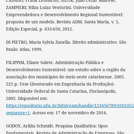
CASADO, Frank Leonardo; SILUK, Julio Cezar Mairese;
ZAMPIERI; Nilza Luiza Venturini. Universidade
Empreendedora e Desenvolvimento Regional Sustentável:
proposta de um modelo. Revista ADM. Santa Maria, v. 5,
Edição Especial, p. 633-650, 2012.
DI PIETRO, Maria Sylvia Zanella. Direito administrativo. São
Paulo: Atlas, 1999.
FILIPPIM, Eliane Salete. Administração Pública e
Desenvolvimento Sustentável: um estudo sobre a região da
associação dos municípios do meio oeste catarinense. 2005.
225 p. Tese (Doutorado em Engenharia da Produção)-
Universidade Federal de Santa Catarina, Florianópolis,
2005. Disponível em:
https://repositorio.ufsc.br/bitstream/handle/123456789/101635
sequence=1
. Acesso em: 17 de novembro de 2014.
GODOY, Arilda Schmidt. Pesquisa Qualitativa: tipos
fundamentais. Revista de Administração de Empresas. São