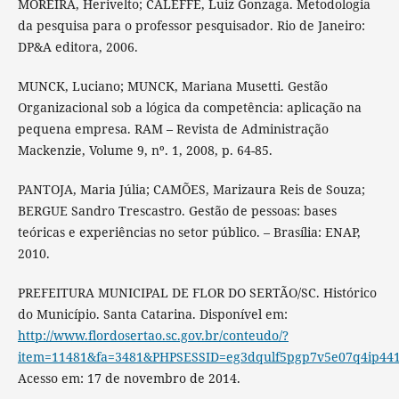
MOREIRA, Herivelto; CALEFFE, Luiz Gonzaga. Metodologia
da pesquisa para o professor pesquisador. Rio de Janeiro:
DP&A editora, 2006.
MUNCK, Luciano; MUNCK, Mariana Musetti. Gestão
Organizacional sob a lógica da competência: aplicação na
pequena empresa. RAM – Revista de Administração
Mackenzie, Volume 9, nº. 1, 2008, p. 64-85.
PANTOJA, Maria Júlia; CAMÕES, Marizaura Reis de Souza;
BERGUE Sandro Trescastro. Gestão de pessoas: bases
teóricas e experiências no setor público. – Brasília: ENAP,
2010.
PREFEITURA MUNICIPAL DE FLOR DO SERTÃO/SC. Histórico
do Município. Santa Catarina. Disponível em:
http://www.flordosertao.sc.gov.br/conteudo/?
item=11481&fa=3481&PHPSESSID=eg3dqulf5pgp7v5e07q4ip44
Acesso em: 17 de novembro de 2014.