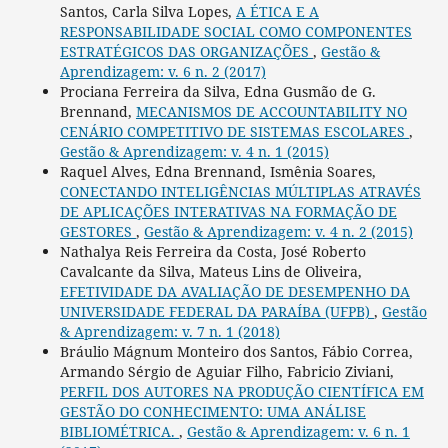
Santos, Carla Silva Lopes,
A ÉTICA E A
RESPONSABILIDADE SOCIAL COMO COMPONENTES
ESTRATÉGICOS DAS ORGANIZAÇÕES
,
Gestão &
Aprendizagem: v. 6 n. 2 (2017)
Prociana Ferreira da Silva, Edna Gusmão de G.
Brennand,
MECANISMOS DE ACCOUNTABILITY NO
CENÁRIO COMPETITIVO DE SISTEMAS ESCOLARES
,
Gestão & Aprendizagem: v. 4 n. 1 (2015)
Raquel Alves, Edna Brennand, Ismênia Soares,
CONECTANDO INTELIGÊNCIAS MÚLTIPLAS ATRAVÉS
DE APLICAÇÕES INTERATIVAS NA FORMAÇÃO DE
GESTORES
,
Gestão & Aprendizagem: v. 4 n. 2 (2015)
Nathalya Reis Ferreira da Costa, José Roberto
Cavalcante da Silva, Mateus Lins de Oliveira,
EFETIVIDADE DA AVALIAÇÃO DE DESEMPENHO DA
UNIVERSIDADE FEDERAL DA PARAÍBA (UFPB)
,
Gestão
& Aprendizagem: v. 7 n. 1 (2018)
Bráulio Mágnum Monteiro dos Santos, Fábio Correa,
Armando Sérgio de Aguiar Filho, Fabricio Ziviani,
PERFIL DOS AUTORES NA PRODUÇÃO CIENTÍFICA EM
GESTÃO DO CONHECIMENTO: UMA ANÁLISE
BIBLIOMÉTRICA.
,
Gestão & Aprendizagem: v. 6 n. 1