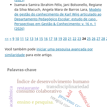
Isamara Samira Ibrahim Félix, Jani Bolsonello, Regiane
da Silva Macuch, Angela Mara de Barros Lara,
Modelo
de gestão do conhecimento de Karl Wiig articulado ao
Departamento Pedagógico Escolar: estudo de caso
,
Perspectivas em Gestão & Conhecimento: v. 16 n. 1
(2026)
<<
<
9
10
11
12
13
14
15
16
17
18
19
20
21
22
23
24
25
26
27
28
Você também pode
iniciar uma pesquisa avançada por
similaridade
para este artigo.
Palavras-chave
Índice de desenvolvimento humano
transdisciplinariedad
restaurante
produção acadêmica
consumo colaborativo
tendência
kdd
processo cognitivo
terapia comunitária
ensino e pesquisa.