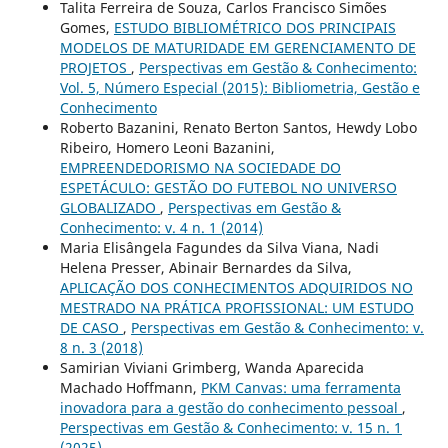
Talita Ferreira de Souza, Carlos Francisco Simões
Gomes,
ESTUDO BIBLIOMÉTRICO DOS PRINCIPAIS
MODELOS DE MATURIDADE EM GERENCIAMENTO DE
PROJETOS
,
Perspectivas em Gestão & Conhecimento:
Vol. 5, Número Especial (2015): Bibliometria, Gestão e
Conhecimento
Roberto Bazanini, Renato Berton Santos, Hewdy Lobo
Ribeiro, Homero Leoni Bazanini,
EMPREENDEDORISMO NA SOCIEDADE DO
ESPETÁCULO: GESTÃO DO FUTEBOL NO UNIVERSO
GLOBALIZADO
,
Perspectivas em Gestão &
Conhecimento: v. 4 n. 1 (2014)
Maria Elisângela Fagundes da Silva Viana, Nadi
Helena Presser, Abinair Bernardes da Silva,
APLICAÇÃO DOS CONHECIMENTOS ADQUIRIDOS NO
MESTRADO NA PRÁTICA PROFISSIONAL: UM ESTUDO
DE CASO
,
Perspectivas em Gestão & Conhecimento: v.
8 n. 3 (2018)
Samirian Viviani Grimberg, Wanda Aparecida
Machado Hoffmann,
PKM Canvas: uma ferramenta
inovadora para a gestão do conhecimento pessoal
,
Perspectivas em Gestão & Conhecimento: v. 15 n. 1
(2025)