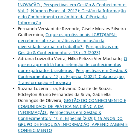
INOVAÇÃO
,
Perspectivas em Gestão & Conhecimento:
Vol. 2, Número Especial (2012): Gestão da Informação
e do Conhecimento no âmbito da Ciência da
Informação
Fernanda Versiani de Rezende, Gisele Moraes Silveira
Guilhermino,
O que os profissionais LGBTQIAPN+
percebem sobre as práticas de inclusão da
diversidade sexual no trabalho?
,
Perspectivas em
Gestão & Conhecimento: v. 13 n. 3 (2023)
Adriana Luvizotto Vieira, Hilka Pelizza Vier Machado,
O
que eu aprendi lá fora: retenção de conhecimentos
por expatriados brasileiros
,
Perspectivas em Gestão &
Conhecimento: v. 12, n. Especial (2022): Colaboração,
Transformação e Inovação
Suzana Lucena Lira, Edivanio Duarte de Souza,
Edcleyton Bruno Fernandes da Silva, Gabriella
Domingos de Oliveira,
GESTÃO DO CONHECIMENTO E
COMUNIDADE DE PRÁTICA NA CIÊNCIA DA
INFORMAÇÃO
,
Perspectivas em Gestão &
Conhecimento: v. 10 n. Especial (2020): 15 ANOS DO
GRUPO DE PESQUISA INFORMAÇÃO, APRENDIZAGEM E
CONHECIMENTO