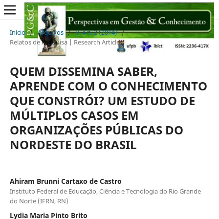
Início
/
Arquivos
/
v. 4 n. 2 (2014)
/
Relatos de Pesquisa | Research Articles
QUEM DISSEMINA SABER,
APRENDE COM O CONHECIMENTO
QUE CONSTRÓI? UM ESTUDO DE
MÚLTIPLOS CASOS EM
ORGANIZAÇÕES PÚBLICAS DO
NORDESTE DO BRASIL
Ahiram Brunni Cartaxo de Castro
Instituto Federal de Educação, Ciência e Tecnologia do Rio Grande
do Norte (IFRN, RN)
Lydia Maria Pinto Brito