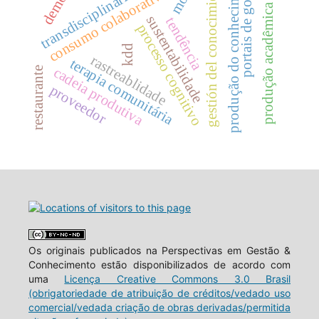
portais de governo
produção do conhecimento
transdisciplinariedad
gestión del conocimiento
consumo colaborativo
produção acadêmica
sustentabilidade
tendência
processo cognitivo
kdd
rastreablidade
terapia comunitária
cadeia produtiva
restaurante
proveedor
Os originais publicados na Perspectivas em Gestão &
Conhecimento estão disponibilizados de acordo com
uma
Licença Creative Commons 3.0 Brasil
(obrigatoriedade de atribuição de créditos/vedado uso
comercial/vedada criação de obras derivadas/permitida