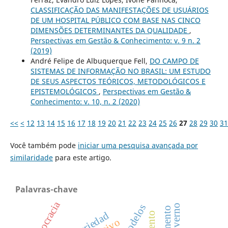
CLASSIFICAÇÃO DAS MANIFESTAÇÕES DE USUÁRIOS
DE UM HOSPITAL PÚBLICO COM BASE NAS CINCO
DIMENSÕES DETERMINANTES DA QUALIDADE
,
Perspectivas em Gestão & Conhecimento: v. 9 n. 2
(2019)
André Felipe de Albuquerque Fell,
DO CAMPO DE
SISTEMAS DE INFORMAÇÃO NO BRASIL: UM ESTUDO
DE SEUS ASPECTOS TEÓRICOS, METODOLÓGICOS E
EPISTEMOLÓGICOS
,
Perspectivas em Gestão &
Conhecimento: v. 10, n. 2 (2020)
<<
<
12
13
14
15
16
17
18
19
20
21
22
23
24
25
26
27
28
29
30
31
Você também pode
iniciar uma pesquisa avançada por
similaridade
para este artigo.
Palavras-chave
democracia
modelos