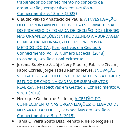
trabalhador do conhecimento no contexto da
organização
,
Perspectivas em Gestão &
Conhecimento: v. 13 n. 3 (2023)
Claudio Paixão Anastácio de Paula,
A INVESTIGAÇÃO
DO COMPORTAMENTO DE BUSCA INFORMACIONAL E
DO PROCESSO DE TOMADA DE DECISÃO DOS LÍDERES
NAS ORGANIZAÇÕES: INTRODUZINDO A ABORDAGEM
CLÍNICA DA INFORMAÇÃO COMO PROPOSTA
METODOLÓGICA
,
Perspectivas em Gestão &
Conhecimento: Vol. 3, Número Especial (2013):
Psicologia, Gestão e Conhecimento
Jurema Suely de Araújo Nery Ribeiro, Fabrício Ziviani,
Fábio Corrêa, Jorge Tadeu Ramos Neves,
INOVAÇÃO
SOCIAL E GESTÃO DO CONHECIMENTO ESTRATÉGICO:
ESTUDO DE CASO NA CADEIA DE SUPRIMENTOS
REVERSA
,
Perspectivas em Gestão & Conhecimento: v.
9 n. 1 (2019)
Henrique Guilherme Scatolin,
A GESTÃO DO
CONHECIMENTO NAS ORGANIZAÇÕES: O LEGADO DE
NONAKA E TAKEUCHI
,
Perspectivas em Gestão &
Conhecimento: v. 5 n. 2 (2015)
Tânia Oliveira Souto Dias, Renato Ribeiro Nogueira
Ferraz, Evandro Luiz Lopes, Ivone Panhoca,