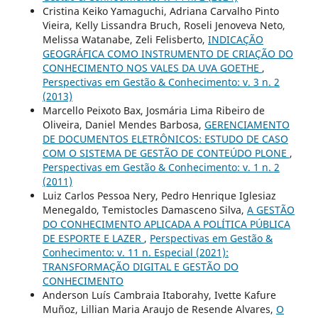
Cristina Keiko Yamaguchi, Adriana Carvalho Pinto
Vieira, Kelly Lissandra Bruch, Roseli Jenoveva Neto,
Melissa Watanabe, Zeli Felisberto,
INDICAÇÃO
GEOGRÁFICA COMO INSTRUMENTO DE CRIAÇÃO DO
CONHECIMENTO NOS VALES DA UVA GOETHE
,
Perspectivas em Gestão & Conhecimento: v. 3 n. 2
(2013)
Marcello Peixoto Bax, Josmária Lima Ribeiro de
Oliveira, Daniel Mendes Barbosa,
GERENCIAMENTO
DE DOCUMENTOS ELETRÔNICOS: ESTUDO DE CASO
COM O SISTEMA DE GESTÃO DE CONTEÚDO PLONE
,
Perspectivas em Gestão & Conhecimento: v. 1 n. 2
(2011)
Luiz Carlos Pessoa Nery, Pedro Henrique Iglesiaz
Menegaldo, Temistocles Damasceno Silva,
A GESTÃO
DO CONHECIMENTO APLICADA A POLÍTICA PÚBLICA
DE ESPORTE E LAZER
,
Perspectivas em Gestão &
Conhecimento: v. 11 n. Especial (2021):
TRANSFORMAÇÃO DIGITAL E GESTÃO DO
CONHECIMENTO
Anderson Luís Cambraia Itaborahy, Ivette Kafure
Muñoz, Lillian Maria Araujo de Resende Alvares,
O