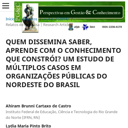
Início
/
Arquivos
/
v. 4 n. 2 (2014)
/
Relatos de Pesquisa | Research Articles
QUEM DISSEMINA SABER,
APRENDE COM O CONHECIMENTO
QUE CONSTRÓI? UM ESTUDO DE
MÚLTIPLOS CASOS EM
ORGANIZAÇÕES PÚBLICAS DO
NORDESTE DO BRASIL
Ahiram Brunni Cartaxo de Castro
Instituto Federal de Educação, Ciência e Tecnologia do Rio Grande
do Norte (IFRN, RN)
Lydia Maria Pinto Brito