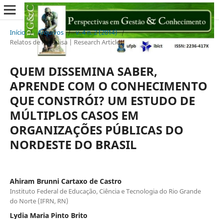
Início
/
Arquivos
/
v. 4 n. 2 (2014)
/
Relatos de Pesquisa | Research Articles
QUEM DISSEMINA SABER,
APRENDE COM O CONHECIMENTO
QUE CONSTRÓI? UM ESTUDO DE
MÚLTIPLOS CASOS EM
ORGANIZAÇÕES PÚBLICAS DO
NORDESTE DO BRASIL
Ahiram Brunni Cartaxo de Castro
Instituto Federal de Educação, Ciência e Tecnologia do Rio Grande
do Norte (IFRN, RN)
Lydia Maria Pinto Brito