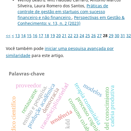
Silveira, Laura Romero dos Santos,
Práticas de
controle de gestão em startups com sucesso
financeiro e não financeiro
,
Perspectivas em Gestão &
Conhecimento: v. 13, n. 2 (2023)
<<
<
13
14
15
16
17
18
19
20
21
22
23
24
25
26
27
28
29
30
31
32
Você também pode
iniciar uma pesquisa avançada por
similaridade
para este artigo.
Palavras-chave
terapia comunitária
transdisciplinariedad
modelos
produção acadêmica
proveedor
ensino e pesquisa.
cadeia produtiva
democracia
gestión del conocimiento
restaurante
processo cognitivo
periódico científico
consumo colaborativo
tendência
kdd