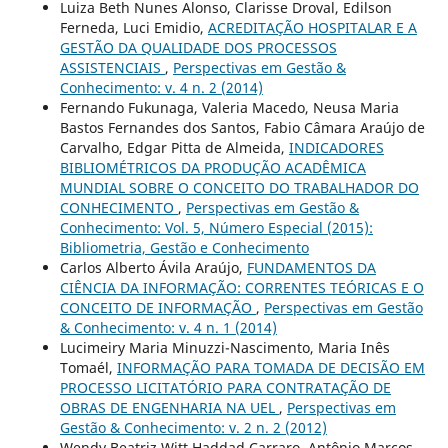
Luiza Beth Nunes Alonso, Clarisse Droval, Edilson
Ferneda, Luci Emidio,
ACREDITAÇÃO HOSPITALAR E A
GESTÃO DA QUALIDADE DOS PROCESSOS
ASSISTENCIAIS
,
Perspectivas em Gestão &
Conhecimento: v. 4 n. 2 (2014)
Fernando Fukunaga, Valeria Macedo, Neusa Maria
Bastos Fernandes dos Santos, Fabio Câmara Araújo de
Carvalho, Edgar Pitta de Almeida,
INDICADORES
BIBLIOMÉTRICOS DA PRODUÇÃO ACADÊMICA
MUNDIAL SOBRE O CONCEITO DO TRABALHADOR DO
CONHECIMENTO
,
Perspectivas em Gestão &
Conhecimento: Vol. 5, Número Especial (2015):
Bibliometria, Gestão e Conhecimento
Carlos Alberto Ávila Araújo,
FUNDAMENTOS DA
CIÊNCIA DA INFORMAÇÃO: CORRENTES TEÓRICAS E O
CONCEITO DE INFORMAÇÃO
,
Perspectivas em Gestão
& Conhecimento: v. 4 n. 1 (2014)
Lucimeiry Maria Minuzzi-Nascimento, Maria Inês
Tomaél,
INFORMAÇÃO PARA TOMADA DE DECISÃO EM
PROCESSO LICITATÓRIO PARA CONTRATAÇÃO DE
OBRAS DE ENGENHARIA NA UEL
,
Perspectivas em
Gestão & Conhecimento: v. 2 n. 2 (2012)
Wendy Beatriz Witt Haddad Carraro, Antônio Marcos