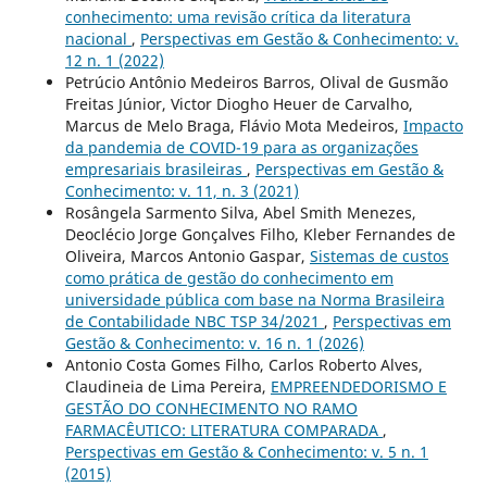
conhecimento: uma revisão crítica da literatura
nacional
,
Perspectivas em Gestão & Conhecimento: v.
12 n. 1 (2022)
Petrúcio Antônio Medeiros Barros, Olival de Gusmão
Freitas Júnior, Victor Diogho Heuer de Carvalho,
Marcus de Melo Braga, Flávio Mota Medeiros,
Impacto
da pandemia de COVID-19 para as organizações
empresariais brasileiras
,
Perspectivas em Gestão &
Conhecimento: v. 11, n. 3 (2021)
Rosângela Sarmento Silva, Abel Smith Menezes,
Deoclécio Jorge Gonçalves Filho, Kleber Fernandes de
Oliveira, Marcos Antonio Gaspar,
Sistemas de custos
como prática de gestão do conhecimento em
universidade pública com base na Norma Brasileira
de Contabilidade NBC TSP 34/2021
,
Perspectivas em
Gestão & Conhecimento: v. 16 n. 1 (2026)
Antonio Costa Gomes Filho, Carlos Roberto Alves,
Claudineia de Lima Pereira,
EMPREENDEDORISMO E
GESTÃO DO CONHECIMENTO NO RAMO
FARMACÊUTICO: LITERATURA COMPARADA
,
Perspectivas em Gestão & Conhecimento: v. 5 n. 1
(2015)