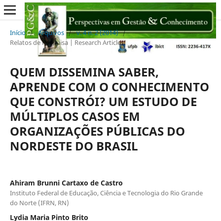
Início
/
Arquivos
/
v. 4 n. 2 (2014)
/
Relatos de Pesquisa | Research Articles
QUEM DISSEMINA SABER,
APRENDE COM O CONHECIMENTO
QUE CONSTRÓI? UM ESTUDO DE
MÚLTIPLOS CASOS EM
ORGANIZAÇÕES PÚBLICAS DO
NORDESTE DO BRASIL
Ahiram Brunni Cartaxo de Castro
Instituto Federal de Educação, Ciência e Tecnologia do Rio Grande
do Norte (IFRN, RN)
Lydia Maria Pinto Brito