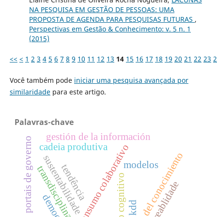
NA PESQUISA EM GESTÃO DE PESSOAS: UMA
PROPOSTA DE AGENDA PARA PESQUISAS FUTURAS
,
Perspectivas em Gestão & Conhecimento: v. 5 n. 1
(2015)
<<
<
1
2
3
4
5
6
7
8
9
10
11
12
13
14
15
16
17
18
19
20
21
22
23
2
Você também pode
iniciar uma pesquisa avançada por
similaridade
para este artigo.
Palavras-chave
gestión de la información
portais de governo
cadeia produtiva
consumo colaborativo
gestión del conocimiento
sustentabilidade
modelos
tendência
transdisciplinariedad
processo cognitivo
rastreablidade
democracia
kdd