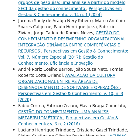
grupos de pesquisa: uma análise a partir do modelo
SECI da gestão do conhecimento
,
Perspectivas em
Gestão & Conhecimento: v. 14 n. 1 (2024)
Jurema Suely de Araújo Nery Ribeiro, Marco Antônio
Soares Calijorne, Paulo Henrique Jurza, Fabricio
Ziviani, Jorge Tadeu de Ramos Neves,
GESTÃO DO
CONHECIMENTO E DESEMPENHO ORGANIZACIONAL:
INTEGRAÇÃO DINÂMICA ENTRE COMPETÊNCIAS E
RECURSOS
,
Perspectivas em Gestão & Conhecimento:
Vol. 7, Número Especial (2017): Gestão do
Conhecimento, Eficiência e Inovação
André Roriz Coelho Barros, João Souza Neto, Tomás
Roberto Cotta Orlandi,
AVALIAÇÃO DA CULTURA
ORGANIZACIONAL ENTRE AS ÁREAS DE
DESENVOLVIMENTO DE SOFTWARE E OPERAÇÕES
,
Perspectivas em Gestão & Conhecimento: v. 10, n. 3
(2020)
Fabio Correa, Fabricio Ziviani, Flavia Braga Chinelato,
GESTÃO DO CONHECIMENTO: UMA ANÁLISE
METABIBLIOMÉTRICA
,
Perspectivas em Gestão &
Conhecimento: v. 6 n. 2 (2016)
Luciano Henrique Trindade, Cristiane Gazel Trindade,
Elaine Cristina de Oliveira Rocha Nogueira,
LACUNAS