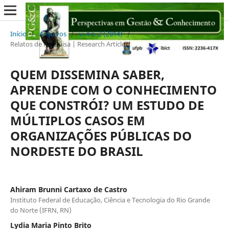
Início
/
Arquivos
/
v. 4 n. 2 (2014)
/
Relatos de Pesquisa | Research Articles
QUEM DISSEMINA SABER,
APRENDE COM O CONHECIMENTO
QUE CONSTRÓI? UM ESTUDO DE
MÚLTIPLOS CASOS EM
ORGANIZAÇÕES PÚBLICAS DO
NORDESTE DO BRASIL
Ahiram Brunni Cartaxo de Castro
Instituto Federal de Educação, Ciência e Tecnologia do Rio Grande
do Norte (IFRN, RN)
Lydia Maria Pinto Brito