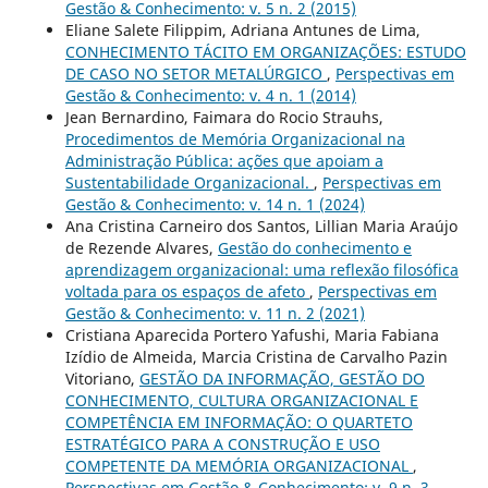
Gestão & Conhecimento: v. 5 n. 2 (2015)
Eliane Salete Filippim, Adriana Antunes de Lima,
CONHECIMENTO TÁCITO EM ORGANIZAÇÕES: ESTUDO
DE CASO NO SETOR METALÚRGICO
,
Perspectivas em
Gestão & Conhecimento: v. 4 n. 1 (2014)
Jean Bernardino, Faimara do Rocio Strauhs,
Procedimentos de Memória Organizacional na
Administração Pública: ações que apoiam a
Sustentabilidade Organizacional.
,
Perspectivas em
Gestão & Conhecimento: v. 14 n. 1 (2024)
Ana Cristina Carneiro dos Santos, Lillian Maria Araújo
de Rezende Alvares,
Gestão do conhecimento e
aprendizagem organizacional: uma reflexão filosófica
voltada para os espaços de afeto
,
Perspectivas em
Gestão & Conhecimento: v. 11 n. 2 (2021)
Cristiana Aparecida Portero Yafushi, Maria Fabiana
Izídio de Almeida, Marcia Cristina de Carvalho Pazin
Vitoriano,
GESTÃO DA INFORMAÇÃO, GESTÃO DO
CONHECIMENTO, CULTURA ORGANIZACIONAL E
COMPETÊNCIA EM INFORMAÇÃO: O QUARTETO
ESTRATÉGICO PARA A CONSTRUÇÃO E USO
COMPETENTE DA MEMÓRIA ORGANIZACIONAL
,
Perspectivas em Gestão & Conhecimento: v. 9 n. 3