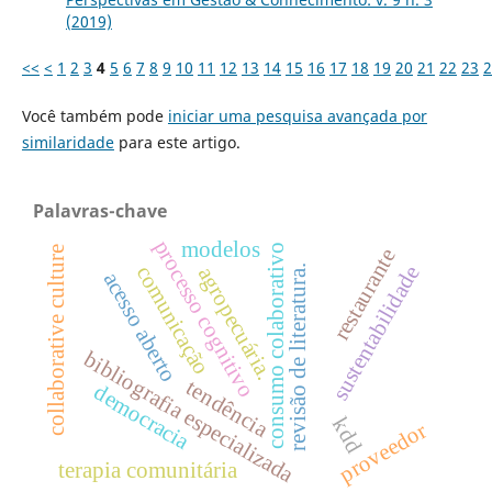
(2019)
<<
<
1
2
3
4
5
6
7
8
9
10
11
12
13
14
15
16
17
18
19
20
21
22
23
2
Você também pode
iniciar uma pesquisa avançada por
similaridade
para este artigo.
Palavras-chave
processo cognitivo
modelos
consumo colaborativo
collaborative culture
restaurante
comunicação
sustentabilidade
revisão de literatura.
agropecuária.
acesso aberto
bibliografia especializada
tendência
democracia
kdd
proveedor
terapia comunitária