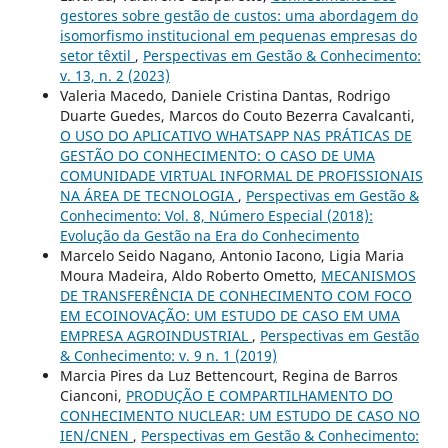
gestores sobre gestão de custos: uma abordagem do
isomorfismo institucional em pequenas empresas do
setor têxtil
,
Perspectivas em Gestão & Conhecimento:
v. 13, n. 2 (2023)
Valeria Macedo, Daniele Cristina Dantas, Rodrigo
Duarte Guedes, Marcos do Couto Bezerra Cavalcanti,
O USO DO APLICATIVO WHATSAPP NAS PRÁTICAS DE
GESTÃO DO CONHECIMENTO: O CASO DE UMA
COMUNIDADE VIRTUAL INFORMAL DE PROFISSIONAIS
NA ÁREA DE TECNOLOGIA
,
Perspectivas em Gestão &
Conhecimento: Vol. 8, Número Especial (2018):
Evolução da Gestão na Era do Conhecimento
Marcelo Seido Nagano, Antonio Iacono, Ligia Maria
Moura Madeira, Aldo Roberto Ometto,
MECANISMOS
DE TRANSFERÊNCIA DE CONHECIMENTO COM FOCO
EM ECOINOVAÇÃO: UM ESTUDO DE CASO EM UMA
EMPRESA AGROINDUSTRIAL
,
Perspectivas em Gestão
& Conhecimento: v. 9 n. 1 (2019)
Marcia Pires da Luz Bettencourt, Regina de Barros
Cianconi,
PRODUÇÃO E COMPARTILHAMENTO DO
CONHECIMENTO NUCLEAR: UM ESTUDO DE CASO NO
IEN/CNEN
,
Perspectivas em Gestão & Conhecimento: