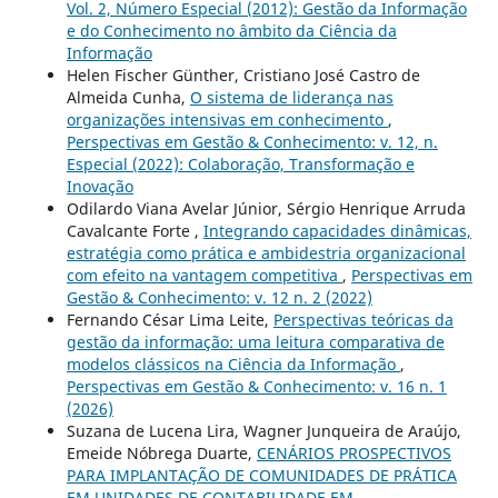
Vol. 2, Número Especial (2012): Gestão da Informação
e do Conhecimento no âmbito da Ciência da
Informação
Helen Fischer Günther, Cristiano José Castro de
Almeida Cunha,
O sistema de liderança nas
organizações intensivas em conhecimento
,
Perspectivas em Gestão & Conhecimento: v. 12, n.
Especial (2022): Colaboração, Transformação e
Inovação
Odilardo Viana Avelar Júnior, Sérgio Henrique Arruda
Cavalcante Forte ,
Integrando capacidades dinâmicas,
estratégia como prática e ambidestria organizacional
com efeito na vantagem competitiva
,
Perspectivas em
Gestão & Conhecimento: v. 12 n. 2 (2022)
Fernando César Lima Leite,
Perspectivas teóricas da
gestão da informação: uma leitura comparativa de
modelos clássicos na Ciência da Informação
,
Perspectivas em Gestão & Conhecimento: v. 16 n. 1
(2026)
Suzana de Lucena Lira, Wagner Junqueira de Araújo,
Emeide Nóbrega Duarte,
CENÁRIOS PROSPECTIVOS
PARA IMPLANTAÇÃO DE COMUNIDADES DE PRÁTICA
EM UNIDADES DE CONTABILIDADE EM