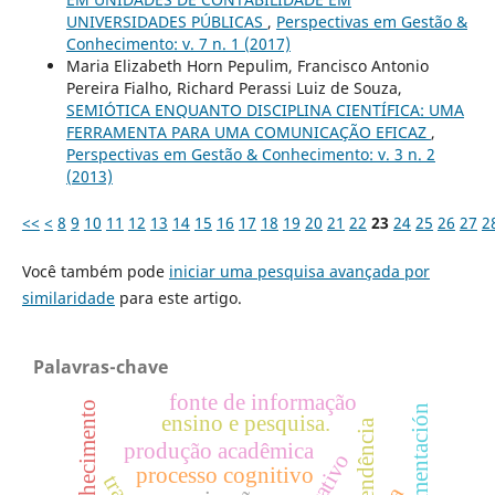
UNIVERSIDADES PÚBLICAS
,
Perspectivas em Gestão &
Conhecimento: v. 7 n. 1 (2017)
Maria Elizabeth Horn Pepulim, Francisco Antonio
Pereira Fialho, Richard Perassi Luiz de Souza,
SEMIÓTICA ENQUANTO DISCIPLINA CIENTÍFICA: UMA
FERRAMENTA PARA UMA COMUNICAÇÃO EFICAZ
,
Perspectivas em Gestão & Conhecimento: v. 3 n. 2
(2013)
<<
<
8
9
10
11
12
13
14
15
16
17
18
19
20
21
22
23
24
25
26
27
2
Você também pode
iniciar uma pesquisa avançada por
similaridade
para este artigo.
Palavras-chave
fonte de informação
ensino e pesquisa.
tendência
produção acadêmica
processo cognitivo