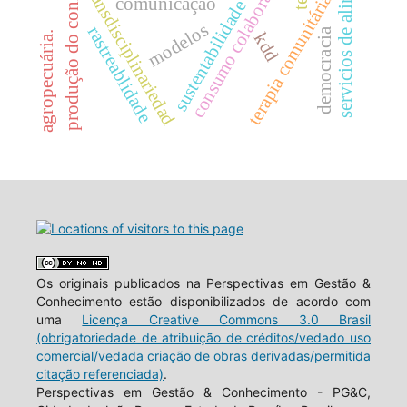
produção do conhecimento
servicios de alimentación
consumo colaborativo
transdisciplinariedad
terapia comunitária
comunicação
sustentabilidade
modelos
rastreablidade
democracia
agropecuária.
kdd
Os originais publicados na Perspectivas em Gestão &
Conhecimento estão disponibilizados de acordo com
uma
Licença Creative Commons 3.0 Brasil
(obrigatoriedade de atribuição de créditos/vedado uso
comercial/vedada criação de obras derivadas/permitida
citação referenciada)
.
Perspectivas em Gestão & Conhecimento - PG&C,