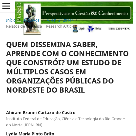
Início
/
Arquivos
/
v. 4 n. 2 (2014)
/
Relatos de Pesquisa | Research Articles
QUEM DISSEMINA SABER,
APRENDE COM O CONHECIMENTO
QUE CONSTRÓI? UM ESTUDO DE
MÚLTIPLOS CASOS EM
ORGANIZAÇÕES PÚBLICAS DO
NORDESTE DO BRASIL
Ahiram Brunni Cartaxo de Castro
Instituto Federal de Educação, Ciência e Tecnologia do Rio Grande
do Norte (IFRN, RN)
Lydia Maria Pinto Brito