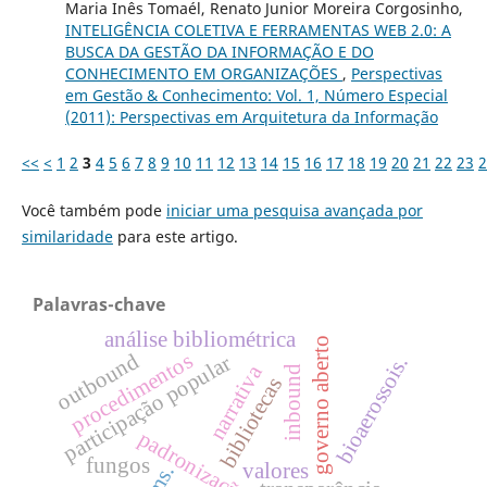
Maria Inês Tomaél, Renato Junior Moreira Corgosinho,
INTELIGÊNCIA COLETIVA E FERRAMENTAS WEB 2.0: A
BUSCA DA GESTÃO DA INFORMAÇÃO E DO
CONHECIMENTO EM ORGANIZAÇÕES
,
Perspectivas
em Gestão & Conhecimento: Vol. 1, Número Especial
(2011): Perspectivas em Arquitetura da Informação
<<
<
1
2
3
4
5
6
7
8
9
10
11
12
13
14
15
16
17
18
19
20
21
22
23
2
Você também pode
iniciar uma pesquisa avançada por
similaridade
para este artigo.
Palavras-chave
análise bibliométrica
governo aberto
procedimentos
outbound
participação popular
bioaerossois.
narrativa
inbound
bibliotecas
padronização
fungos
valores
sms.