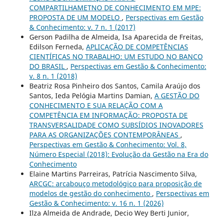
COMPARTILHAMETNO DE CONHECIMENTO EM MPE:
PROPOSTA DE UM MODELO
,
Perspectivas em Gestão
& Conhecimento: v. 7 n. 1 (2017)
Gerson Padilha de Almeida, Isa Aparecida de Freitas,
Edilson Ferneda,
APLICAÇÃO DE COMPETÊNCIAS
CIENTÍFICAS NO TRABALHO: UM ESTUDO NO BANCO
DO BRASIL
,
Perspectivas em Gestão & Conhecimento:
v. 8 n. 1 (2018)
Beatriz Rosa Pinheiro dos Santos, Camila Araújo dos
Santos, Ieda Pelógia Martins Damian,
A GESTÃO DO
CONHECIMENTO E SUA RELAÇÃO COM A
COMPETÊNCIA EM INFORMAÇÃO: PROPOSTA DE
TRANSVERSALIDADE COMO SUBSÍDIOS INOVADORES
PARA AS ORGANIZAÇÕES CONTEMPORÂNEAS
,
Perspectivas em Gestão & Conhecimento: Vol. 8,
Número Especial (2018): Evolução da Gestão na Era do
Conhecimento
Elaine Martins Parreiras, Patrícia Nascimento Silva,
ARCGC: arcabouço metodológico para proposição de
modelos de gestão do conhecimento
,
Perspectivas em
Gestão & Conhecimento: v. 16 n. 1 (2026)
Ilza Almeida de Andrade, Decio Wey Berti Junior,