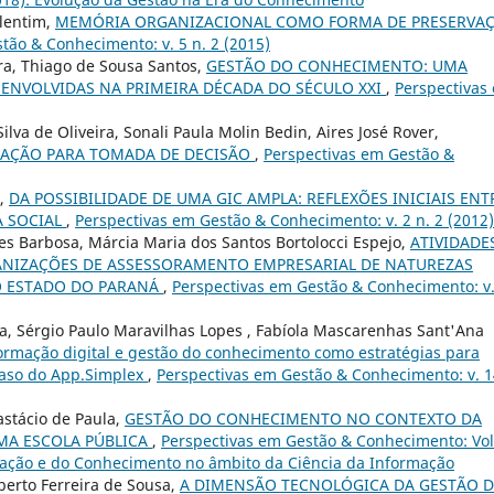
alentim,
MEMÓRIA ORGANIZACIONAL COMO FORMA DE PRESERVA
tão & Conhecimento: v. 5 n. 2 (2015)
ira, Thiago de Sousa Santos,
GESTÃO DO CONHECIMENTO: UMA
ESENVOLVIDAS NA PRIMEIRA DÉCADA DO SÉCULO XXI
,
Perspectivas
lva de Oliveira, Sonali Paula Molin Bedin, Aires José Rover,
AÇÃO PARA TOMADA DE DECISÃO
,
Perspectivas em Gestão &
t,
DA POSSIBILIDADE DE UMA GIC AMPLA: REFLEXÕES INICIAIS ENT
A SOCIAL
,
Perspectivas em Gestão & Conhecimento: v. 2 n. 2 (2012)
es Barbosa, Márcia Maria dos Santos Bortolocci Espejo,
ATIVIDADE
NIZAÇÕES DE ASSESSORAMENTO EMPRESARIAL DE NATUREZAS
O ESTADO DO PARANÁ
,
Perspectivas em Gestão & Conhecimento: v.
ta, Sérgio Paulo Maravilhas Lopes , Fabíola Mascarenhas Sant'Ana
ormação digital e gestão do conhecimento como estratégias para
 caso do App.Simplex
,
Perspectivas em Gestão & Conhecimento: v. 1
astácio de Paula,
GESTÃO DO CONHECIMENTO NO CONTEXTO DA
MA ESCOLA PÚBLICA
,
Perspectivas em Gestão & Conhecimento: Vol.
mação e do Conhecimento no âmbito da Ciência da Informação
berto Ferreira de Sousa,
A DIMENSÃO TECNOLÓGICA DA GESTÃO 