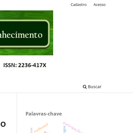
Cadastro
Acesso
Buscar
Palavras-chave
ÃO
participação popular
outbound
fungos