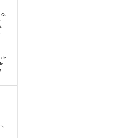
: Os
e
&
o
s de
do
a
s,