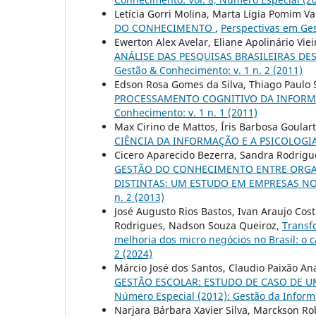
Letícia Gorri Molina, Marta Lígia Pomim V
DO CONHECIMENTO
,
Perspectivas em Ges
Ewerton Alex Avelar, Eliane Apolinário Vie
ANÁLISE DAS PESQUISAS BRASILEIRAS D
Gestão & Conhecimento: v. 1 n. 2 (2011)
Edson Rosa Gomes da Silva, Thiago Paulo Si
PROCESSAMENTO COGNITIVO DA INFORM
Conhecimento: v. 1 n. 1 (2011)
Max Cirino de Mattos, Íris Barbosa Goular
CIÊNCIA DA INFORMAÇÃO E A PSICOLOGI
Cicero Aparecido Bezerra, Sandra Rodrigu
GESTÃO DO CONHECIMENTO ENTRE ORGA
DISTINTAS: UM ESTUDO EM EMPRESAS N
n. 2 (2013)
José Augusto Rios Bastos, Ivan Araujo Cos
Rodrigues, Nadson Souza Queiroz,
Transf
melhoria dos micro negócios no Brasil: o
2 (2024)
Márcio José dos Santos, Claudio Paixão An
GESTÃO ESCOLAR: ESTUDO DE CASO DE U
Número Especial (2012): Gestão da Infor
Narjara Bárbara Xavier Silva, Marckson Ro