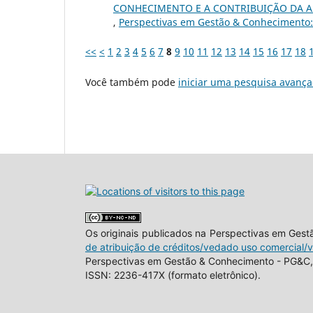
CONHECIMENTO E A CONTRIBUIÇÃO DA A
,
Perspectivas em Gestão & Conhecimento: v
<<
<
1
2
3
4
5
6
7
8
9
10
11
12
13
14
15
16
17
18
Você também pode
iniciar uma pesquisa avança
Os originais publicados na Perspectivas em Ges
de atribuição de créditos/vedado uso comercial/
Perspectivas em Gestão & Conhecimento - PG&C, 
ISSN: 2236-417X (formato eletrônico).