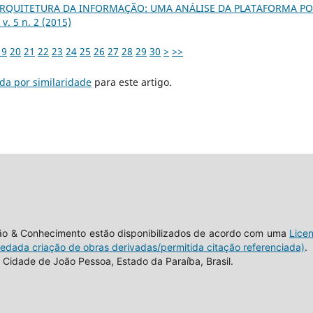
RQUITETURA DA INFORMAÇÃO: UMA ANÁLISE DA PLATAFORMA P
. 5 n. 2 (2015)
19
20
21
22
23
24
25
26
27
28
29
30
>
>>
da por similaridade
para este artigo.
tão & Conhecimento estão disponibilizados de acordo com uma
Lice
vedada criação de obras derivadas/permitida citação referenciada)
.
Cidade de João Pessoa, Estado da Paraíba, Brasil.