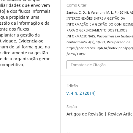
uliaridades que envolvem
Como Citar
ão] e dos fluxos informais
Santos, C. D., & Valentim, M. L. P. (2014). A
s que propiciam uma
INTERCONEXÕES ENTRE A GESTÃO DA
estão da informação e da
INFORMAÇÃO E A GESTÃO DO CONHECIM
nte dos fluxos
PARA O GERENCIAMENTO DOS FLUXOS
plantar a gestão da
INFORMACIONAIS.
Perspectivas Em Gestão 
tividade. Evidencia-se
Conhecimento
,
4
(2), 19–33. Recuperado de
onam de tal forma que, na
https://periodicos.ufpb.br/index.php/pgc/
o diretamente na gestão
/view/17897
de de a organização gerar
competitivo.
Fomatos de Citação
Edição
v. 4 n. 2 (2014)
Seção
Artigos de Revisão | Review Artic