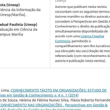
Licença
ista (Unesp)
Autores que publicam nesta revista
iência da Informação da
concordam com os seguintes termos
(Unesp/Marília).
Autores mantêm os direitos autorais 
concedem à Perspectivas em Gestão 
adual Paulista (Unesp)
Conhecimento o direito de publicaçã
aduação em Ciência da
simultaneamente disponibilizada de
Campus Marília
acordo com uma
Licença Creative
Commons
, permitindo o
compartilhamento sem fins lucrativo
sua obra pelo seu uso/citação de mo
referenciado (com reconhecimento d
autoria e publicação nesta revista).
e Lima,
CONHECIMENTO TÁCITO EM ORGANIZAÇÕES: ESTUDO DE
ivas em Gestão & Conhecimento: v. 4 n. 1 (2014)
o de Souza, Helena de Fátima Nunes Silva, Flávia Roberta Fernande
 CONHECIMENTO NAS ORGANIZAÇÕES
,
Perspectivas em Gestão &
018): Evolução da Gestão na Era do Conhecimento