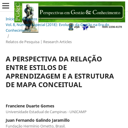
Início
/
Arquivos
/
Vol. 8, Número Especial (2018): Evolução da Gestão na Era do
Conhecimento
/
Relatos de Pesquisa | Research Articles
A PERSPECTIVA DA RELAÇÃO
ENTRE ESTILOS DE
APRENDIZAGEM E A ESTRUTURA
DE MAPA CONCEITUAL
Franciene Duarte Gomes
Universidade Estadual de Campinas - UNICAMP
Juan Fernando Galindo Jaramillo
Fundação Hermínio Ometto, Brasil.