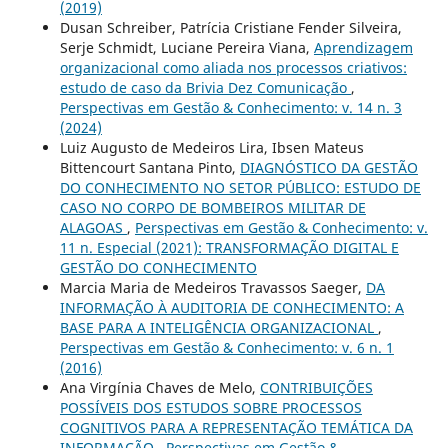
(2019)
Dusan Schreiber, Patrícia Cristiane Fender Silveira,
Serje Schmidt, Luciane Pereira Viana,
Aprendizagem
organizacional como aliada nos processos criativos:
estudo de caso da Brivia Dez Comunicação
,
Perspectivas em Gestão & Conhecimento: v. 14 n. 3
(2024)
Luiz Augusto de Medeiros Lira, Ibsen Mateus
Bittencourt Santana Pinto,
DIAGNÓSTICO DA GESTÃO
DO CONHECIMENTO NO SETOR PÚBLICO: ESTUDO DE
CASO NO CORPO DE BOMBEIROS MILITAR DE
ALAGOAS
,
Perspectivas em Gestão & Conhecimento: v.
11 n. Especial (2021): TRANSFORMAÇÃO DIGITAL E
GESTÃO DO CONHECIMENTO
Marcia Maria de Medeiros Travassos Saeger,
DA
INFORMAÇÃO À AUDITORIA DE CONHECIMENTO: A
BASE PARA A INTELIGÊNCIA ORGANIZACIONAL
,
Perspectivas em Gestão & Conhecimento: v. 6 n. 1
(2016)
Ana Virgínia Chaves de Melo,
CONTRIBUIÇÕES
POSSÍVEIS DOS ESTUDOS SOBRE PROCESSOS
COGNITIVOS PARA A REPRESENTAÇÃO TEMÁTICA DA
INFORMAÇÃO
,
Perspectivas em Gestão &