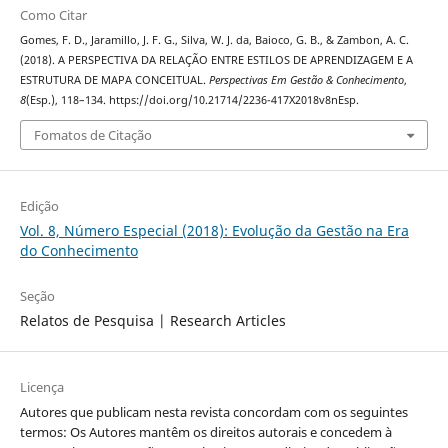
Como Citar
Gomes, F. D., Jaramillo, J. F. G., Silva, W. J. da, Baioco, G. B., & Zambon, A. C.
(2018). A PERSPECTIVA DA RELAÇÃO ENTRE ESTILOS DE APRENDIZAGEM E A
ESTRUTURA DE MAPA CONCEITUAL.
Perspectivas Em Gestão & Conhecimento
,
8
(Esp.), 118–134. https://doi.org/10.21714/2236-417X2018v8nEsp.
Fomatos de Citação
Edição
Vol. 8, Número Especial (2018): Evolução da Gestão na Era
do Conhecimento
Seção
Relatos de Pesquisa | Research Articles
Licença
Autores que publicam nesta revista concordam com os seguintes
termos: Os Autores mantêm os direitos autorais e concedem à