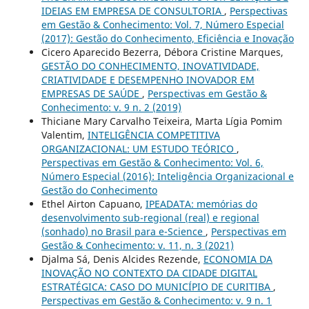
IDEIAS EM EMPRESA DE CONSULTORIA
,
Perspectivas
em Gestão & Conhecimento: Vol. 7, Número Especial
(2017): Gestão do Conhecimento, Eficiência e Inovação
Cicero Aparecido Bezerra, Débora Cristine Marques,
GESTÃO DO CONHECIMENTO, INOVATIVIDADE,
CRIATIVIDADE E DESEMPENHO INOVADOR EM
EMPRESAS DE SAÚDE
,
Perspectivas em Gestão &
Conhecimento: v. 9 n. 2 (2019)
Thiciane Mary Carvalho Teixeira, Marta Lígia Pomim
Valentim,
INTELIGÊNCIA COMPETITIVA
ORGANIZACIONAL: UM ESTUDO TEÓRICO
,
Perspectivas em Gestão & Conhecimento: Vol. 6,
Número Especial (2016): Inteligência Organizacional e
Gestão do Conhecimento
Ethel Airton Capuano,
IPEADATA: memórias do
desenvolvimento sub-regional (real) e regional
(sonhado) no Brasil para e-Science
,
Perspectivas em
Gestão & Conhecimento: v. 11, n. 3 (2021)
Djalma Sá, Denis Alcides Rezende,
ECONOMIA DA
INOVAÇÃO NO CONTEXTO DA CIDADE DIGITAL
ESTRATÉGICA: CASO DO MUNICÍPIO DE CURITIBA
,
Perspectivas em Gestão & Conhecimento: v. 9 n. 1