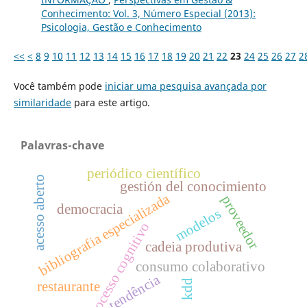
Conhecimento: Vol. 3, Número Especial (2013):
Psicologia, Gestão e Conhecimento
<<
<
8
9
10
11
12
13
14
15
16
17
18
19
20
21
22
23
24
25
26
27
2
Você também pode
iniciar uma pesquisa avançada por
similaridade
para este artigo.
Palavras-chave
periódico científico
acesso aberto
gestión del conocimiento
bibliografia especializada
proveedor
democracia
modelos
processo cognitivo
cadeia produtiva
consumo colaborativo
tendência
kdd
restaurante