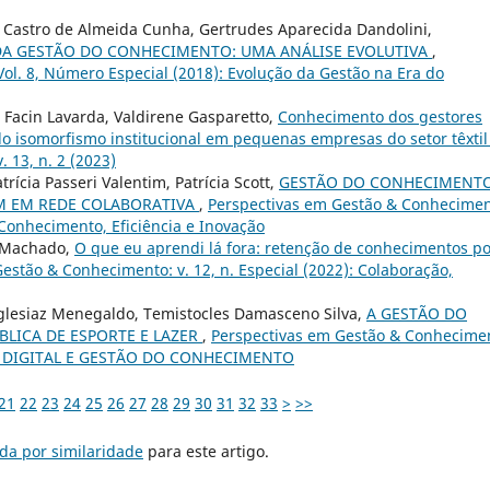
é Castro de Almeida Cunha, Gertrudes Aparecida Dandolini,
DA GESTÃO DO CONHECIMENTO: UMA ANÁLISE EVOLUTIVA
,
ol. 8, Número Especial (2018): Evolução da Gestão na Era do
 Facin Lavarda, Valdirene Gasparetto,
Conhecimento dos gestores
 isomorfismo institucional em pequenas empresas do setor têxti
 13, n. 2 (2023)
rícia Passeri Valentim, Patrícia Scott,
GESTÃO DO CONHECIMENT
M EM REDE COLABORATIVA
,
Perspectivas em Gestão & Conhecimen
 Conhecimento, Eficiência e Inovação
er Machado,
O que eu aprendi lá fora: retenção de conhecimentos po
estão & Conhecimento: v. 12, n. Especial (2022): Colaboração,
Iglesiaz Menegaldo, Temistocles Damasceno Silva,
A GESTÃO DO
BLICA DE ESPORTE E LAZER
,
Perspectivas em Gestão & Conhecime
ÃO DIGITAL E GESTÃO DO CONHECIMENTO
21
22
23
24
25
26
27
28
29
30
31
32
33
>
>>
da por similaridade
para este artigo.