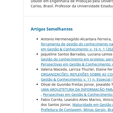
Doutor em Engenharia de Produção pela Univers
Carlos, Brasil. Professor da Universidade Estadu
Artigos Semelhantes
Antonio Hermenegildo Alcantara Ferreira,
ferramenta de gestão do conhecimento na 
em Gestão & Conhecimento: v. 16 n. 1 (20
Jaqueline Santos Barradas, Luciana Lemos E
Gestão do conhecimento em projetos: perc
Perspectivas em Gestão & Conhecimento: v.
Valeria Macedo, Larriza Thurler, Elaine Fe
ORGANIZAÇÕES: REFLEXÕES SOBRE AS 
Gestão & Conhecimento: v. 11 n. Espec
Olival de Gusmão Freitas Júnior, Josealdo 
UMA ARQUITETURA DA INFORMAÇÃO PARA 
,
Perspectivas em Gestão & Conhecimento: v
Fabio Corrêa, Leandro Alves Marins, Viníci
dos Santos Júnior,
Maturidade em Gestão d
Prefeitura de Contagem, Minas Gerais, Br