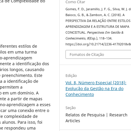
ca de Complexidade do
Como Citar
Gomes, F. D., Jaramillo, J. F. G., Silva, W. J. d
Baioco, G. B., & Zambon, A. C. (2018). A
PERSPECTIVA DA RELAÇÃO ENTRE ESTILOS
APRENDIZAGEM E A ESTRUTURA DE MAPA
CONCEITUAL.
Perspectivas Em Gestão &
Conhecimento
,
8
(Esp.), 118–134.
https://doi.org/10.21714/2236-417X2018v8
ferentes estilos de
tilos em uma turma
Fomatos de Citação
sino-aprendizagem
mente a identificação dos
ários longos, causando
e preenchimento. Este
Edição
 a identificação de
Vol. 8, Número Especial (2018):
 permitem a
Evolução da Gestão na Era do
o em um domínio. A
Conhecimento
nte a partir de mapas
nsino-aprendizagem a esses
Seção
ificar uma conexão entre o
Relatos de Pesquisa | Research
de complexidade de
Articles
 alunos. Para isso, foi
que respondeu uma