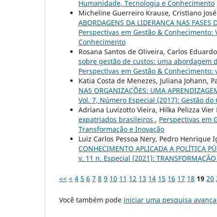
Humanidade, Tecnologia e Conhecimento
Micheline Guerreiro Krause, Cristiano Jos
ABORDAGENS DA LIDERANÇA NAS FASES 
Perspectivas em Gestão & Conhecimento: V
Conhecimento
Rosana Santos de Oliveira, Carlos Eduardo
sobre gestão de custos: uma abordagem do
Perspectivas em Gestão & Conhecimento: v.
Katia Costa de Menezes, Juliana Johann, Pat
NAS ORGANIZAÇÕES: UMA APRENDIZAGE
Vol. 7, Número Especial (2017): Gestão do
Adriana Luvizotto Vieira, Hilka Pelizza Vi
expatriados brasileiros
,
Perspectivas em G
Transformação e Inovação
Luiz Carlos Pessoa Nery, Pedro Henrique 
CONHECIMENTO APLICADA A POLÍTICA PÚ
v. 11 n. Especial (2021): TRANSFORMAÇ
<<
<
4
5
6
7
8
9
10
11
12
13
14
15
16
17
18
19
20
Você também pode
iniciar uma pesquisa avança