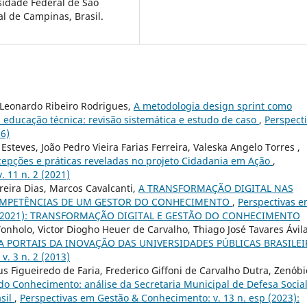
idade Federal de São
al de Campinas, Brasil.
 Leonardo Ribeiro Rodrigues,
A metodologia design sprint como
educação técnica: revisão sistemática e estudo de caso
,
Perspect
26)
steves, João Pedro Vieira Farias Ferreira, Valeska Angelo Torres ,
epções e práticas reveladas no projeto Cidadania em Ação
,
 11 n. 2 (2021)
rreira Dias, Marcos Cavalcanti,
A TRANSFORMAÇÃO DIGITAL NAS
COMPETÊNCIAS DE UM GESTOR DO CONHECIMENTO
,
Perspectivas 
ial (2021): TRANSFORMAÇÃO DIGITAL E GESTÃO DO CONHECIMENTO
Tonholo, Victor Diogho Heuer de Carvalho, Thiago José Tavares Ávila
PORTAIS DA INOVAÇÃO DAS UNIVERSIDADES PÚBLICAS BRASILEI
. 3 n. 2 (2013)
us Figueiredo de Faria, Frederico Giffoni de Carvalho Dutra, Zenóbi
o Conhecimento: análise da Secretaria Municipal de Defesa Socia
asil
,
Perspectivas em Gestão & Conhecimento: v. 13 n. esp (2023):