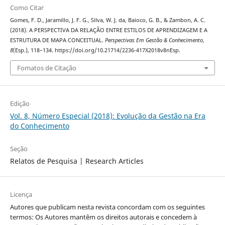
Como Citar
Gomes, F. D., Jaramillo, J. F. G., Silva, W. J. da, Baioco, G. B., & Zambon, A. C.
(2018). A PERSPECTIVA DA RELAÇÃO ENTRE ESTILOS DE APRENDIZAGEM E A
ESTRUTURA DE MAPA CONCEITUAL.
Perspectivas Em Gestão & Conhecimento
,
8
(Esp.), 118–134. https://doi.org/10.21714/2236-417X2018v8nEsp.
Fomatos de Citação
Edição
Vol. 8, Número Especial (2018): Evolução da Gestão na Era
do Conhecimento
Seção
Relatos de Pesquisa | Research Articles
Licença
Autores que publicam nesta revista concordam com os seguintes
termos: Os Autores mantêm os direitos autorais e concedem à