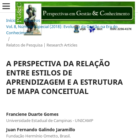
Início
/
Arquivos
/
Vol. 8, Número Especial (2018): Evolução da Gestão na Era do
Conhecimento
/
Relatos de Pesquisa | Research Articles
A PERSPECTIVA DA RELAÇÃO
ENTRE ESTILOS DE
APRENDIZAGEM E A ESTRUTURA
DE MAPA CONCEITUAL
Franciene Duarte Gomes
Universidade Estadual de Campinas - UNICAMP
Juan Fernando Galindo Jaramillo
Fundação Hermínio Ometto, Brasil.