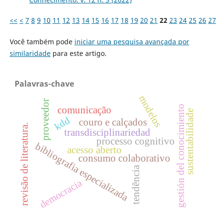
<<
<
7
8
9
10
11
12
13
14
15
16
17
18
19
20
21
22
23
24
25
26
27
Você também pode
iniciar uma pesquisa avançada por
similaridade
para este artigo.
Palavras-chave
modelos
proveedor
gestión del conocimiento
comunicação
sustentabilidade
kdd
couro e calçados
revisão de literatura.
transdisciplinariedad
processo cognitivo
bibliografia especializada
acesso aberto
consumo colaborativo
tendência
democracia