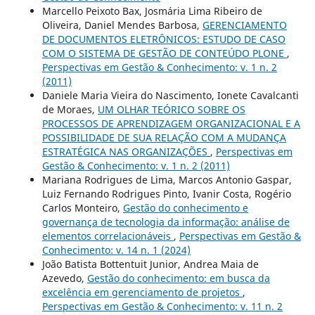
Marcello Peixoto Bax, Josmária Lima Ribeiro de
Oliveira, Daniel Mendes Barbosa,
GERENCIAMENTO
DE DOCUMENTOS ELETRÔNICOS: ESTUDO DE CASO
COM O SISTEMA DE GESTÃO DE CONTEÚDO PLONE
,
Perspectivas em Gestão & Conhecimento: v. 1 n. 2
(2011)
Daniele Maria Vieira do Nascimento, Ionete Cavalcanti
de Moraes,
UM OLHAR TEÓRICO SOBRE OS
PROCESSOS DE APRENDIZAGEM ORGANIZACIONAL E A
POSSIBILIDADE DE SUA RELAÇÃO COM A MUDANÇA
ESTRATÉGICA NAS ORGANIZAÇÕES
,
Perspectivas em
Gestão & Conhecimento: v. 1 n. 2 (2011)
Mariana Rodrigues de Lima, Marcos Antonio Gaspar,
Luiz Fernando Rodrigues Pinto, Ivanir Costa, Rogério
Carlos Monteiro,
Gestão do conhecimento e
governança de tecnologia da informação: análise de
elementos correlacionáveis
,
Perspectivas em Gestão &
Conhecimento: v. 14 n. 1 (2024)
João Batista Bottentuit Junior, Andrea Maia de
Azevedo,
Gestão do conhecimento: em busca da
excelência em gerenciamento de projetos
,
Perspectivas em Gestão & Conhecimento: v. 11 n. 2