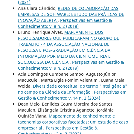
(2021)
Ana Clara Cândido,
REDES DE COLABORAÇÃO DAS
EMPRESAS DE SOFTWARE: ESTUDO DAS PRÁTICAS DE
INOVAÇÃO ABERTA
,
Perspectivas em Gestão &
Conhecimento: v. 8 n. 2 (2018)
Bruno Henrique Alves,
MAPEAMENTO DOS
PESQUISADORES QUE PUBLICARAM NO GRUPO DE
TRABALHO - 4 DA ASSOCIAÇÃO NACIONAL DE
PESQUISA E PÓS-GRADUAÇÃO EM CIÊNCIA DA
INFORMAÇÃO POR MEIO DA CIENTOMETRIA E
SOCIOLOGIA DA CIÊNCIA
,
Perspectivas em Gestão &
Conhecimento: v. 9 n. 2 (2019)
Acia Domingos Cumbane Sambo, Augusto Júnior
Macucule , Marta Lígia Pomim Valentim , Luana Maia
Woida,
Diversidade conceitual do termo "inteligência"
no campo da Ciência da Informação
,
Perspectivas em
Gestão & Conhecimento: v. 14 n. 2 (2024)
Dean Melo, Benildes Coura Moreira dos Santos
Maculan, Elisângela Cristina Aganette, Jordânia
Quintão Viana,
Mapeamento de conhecimento e
taxonomias corporativas facetadas: um estudo de caso
empresarial
,
Perspectivas em Gestão &
Conhecimento: v. 12 n. 3 (2022)