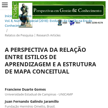
Início
/
Arquivos
/
Vol. 8, Número Especial (2018): Evolução da Gestão na Era do
Conhecimento
/
Relatos de Pesquisa | Research Articles
A PERSPECTIVA DA RELAÇÃO
ENTRE ESTILOS DE
APRENDIZAGEM E A ESTRUTURA
DE MAPA CONCEITUAL
Franciene Duarte Gomes
Universidade Estadual de Campinas - UNICAMP
Juan Fernando Galindo Jaramillo
Fundação Hermínio Ometto, Brasil.