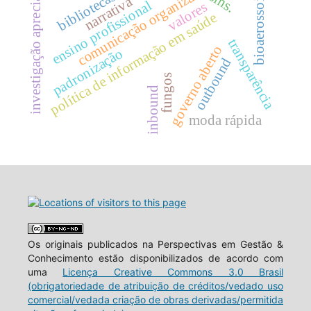
investigação apreciativa.
comunicação organizacional
bibliotecas
bioaerossois.
sms.
narrativa
ensino profissional
valores
política de informação em saúde
transparência
governo aberto
padronização
outbound
fungos
inbound
moda rápida
Os originais publicados na Perspectivas em Gestão &
Conhecimento estão disponibilizados de acordo com
uma
Licença Creative Commons 3.0 Brasil
(obrigatoriedade de atribuição de créditos/vedado uso
comercial/vedada criação de obras derivadas/permitida