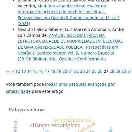
Valentim,
Memória organizacional e valor da
informação: proposta de modelo conceitual
,
Perspectivas em Gestão & Conhecimento: v. 11, n. 3
(2021)
Nivaldo Calixto Ribeiro, Luiz Marcelo Antonialli, André
Luiz Zambalde,
ANÁLISE SOCIOMÉTRICA DA
ESTRUTURA DA REDE DE PROPRIEDADE INTELECTUAL
DE UMA UNIVERSIDADE PÚBLICA
,
Perspectivas em
Gestão & Conhecimento: Vol. 5, Número Especial
(2015): Bibliometria, Gestão e Conhecimento
<<
<
12
13
14
15
16
17
18
19
20
21
22
23
24
25
26
27
28
29
30
31
Você também pode
iniciar uma pesquisa avançada por
similaridade
para este artigo.
Palavras-chave
procedimentos
alianças estratégicas