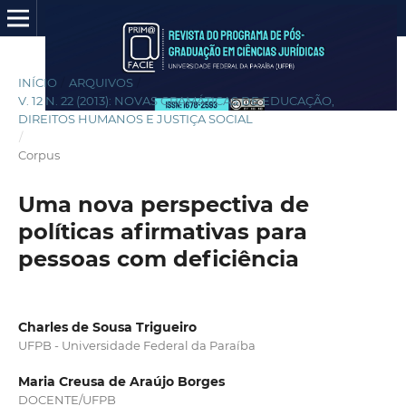
INÍCIO
/
ARQUIVOS
/
V. 12 N. 22 (2013): NOVAS GRAMÁTICAS DE EDUCAÇÃO,
DIREITOS HUMANOS E JUSTIÇA SOCIAL
/
Corpus
Uma nova perspectiva de
políticas afirmativas para
pessoas com deficiência
Charles de Sousa Trigueiro
UFPB - Universidade Federal da Paraíba
Maria Creusa de Araújo Borges
DOCENTE/UFPB