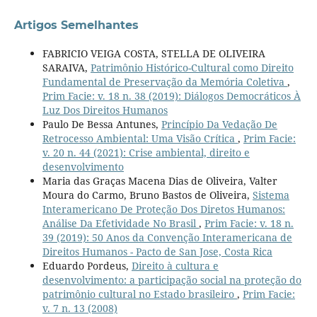
Artigos Semelhantes
FABRICIO VEIGA COSTA, STELLA DE OLIVEIRA
SARAIVA,
Patrimônio Histórico-Cultural como Direito
Fundamental de Preservação da Memória Coletiva
,
Prim Facie: v. 18 n. 38 (2019): Diálogos Democráticos À
Luz Dos Direitos Humanos
Paulo De Bessa Antunes,
Princípio Da Vedação De
Retrocesso Ambiental: Uma Visão Crítica
,
Prim Facie:
v. 20 n. 44 (2021): Crise ambiental, direito e
desenvolvimento
Maria das Graças Macena Dias de Oliveira, Valter
Moura do Carmo, Bruno Bastos de Oliveira,
Sistema
Interamericano De Proteção Dos Diretos Humanos:
Análise Da Efetividade No Brasil
,
Prim Facie: v. 18 n.
39 (2019): 50 Anos da Convenção Interamericana de
Direitos Humanos - Pacto de San Jose, Costa Rica
Eduardo Pordeus,
Direito à cultura e
desenvolvimento: a participação social na proteção do
patrimônio cultural no Estado brasileiro
,
Prim Facie:
v. 7 n. 13 (2008)