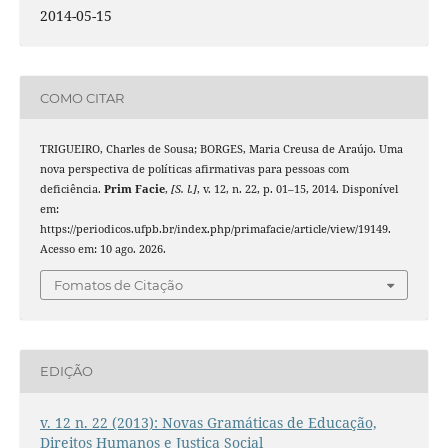
2014-05-15
COMO CITAR
TRIGUEIRO, Charles de Sousa; BORGES, Maria Creusa de Araújo. Uma
nova perspectiva de políticas afirmativas para pessoas com
deficiência.
Prim Facie
,
[S. l.]
, v. 12, n. 22, p. 01–15, 2014. Disponível
em:
https://periodicos.ufpb.br/index.php/primafacie/article/view/19149.
Acesso em: 10 ago. 2026.
Fomatos de Citação
EDIÇÃO
v. 12 n. 22 (2013): Novas Gramáticas de Educação,
Direitos Humanos e Justiça Social