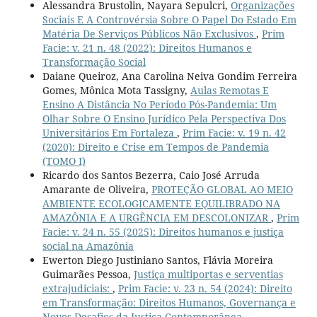
Alessandra Brustolin, Nayara Sepulcri,
Organizações
Sociais E A Controvérsia Sobre O Papel Do Estado Em
Matéria De Serviços Públicos Não Exclusivos
,
Prim
Facie: v. 21 n. 48 (2022): Direitos Humanos e
Transformação Social
Daiane Queiroz, Ana Carolina Neiva Gondim Ferreira
Gomes, Mônica Mota Tassigny,
Aulas Remotas E
Ensino A Distância No Período Pós-Pandemia: Um
Olhar Sobre O Ensino Jurídico Pela Perspectiva Dos
Universitários Em Fortaleza
,
Prim Facie: v. 19 n. 42
(2020): Direito e Crise em Tempos de Pandemia
(TOMO I)
Ricardo dos Santos Bezerra, Caio José Arruda
Amarante de Oliveira,
PROTEÇÃO GLOBAL AO MEIO
AMBIENTE ECOLOGICAMENTE EQUILIBRADO NA
AMAZÔNIA E A URGÊNCIA EM DESCOLONIZAR
,
Prim
Facie: v. 24 n. 55 (2025): Direitos humanos e justiça
social na Amazônia
Ewerton Diego Justiniano Santos, Flávia Moreira
Guimarães Pessoa,
Justiça multiportas e serventias
extrajudiciais:
,
Prim Facie: v. 23 n. 54 (2024): Direito
em Transformação: Direitos Humanos, Governança e
Novos Desafios da Justiça Contemporânea