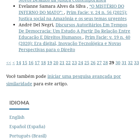
Evelanne Samara Alves da Silva ,
“O MISTÉRIO DO
INFERNO DO MATO”:
,
Prim Facie: v. 24 n. 56 (2025):
Justiça social na Amazônia e os seus temas urgentes
André Del Negri,
Discursos Autoritários Em Tempos
De Democracia: Um Estudo A Partir Da Relação Entre
Educação E Direitos Humanos
,
Prim Facie: v. 19 n. 40
(2020): Era digital, Inovação Tecnológica e Novas
Perspectivas para o Direito
<<
<
14
15
16
17
18
19
20
21
22
23
24
25
26
27
28
29
30
31
32
33
Você também pode
iniciar uma pesquisa avançada por
similaridade
para este artigo.
IDIOMA
English
Español (España)
Português (Brasil)