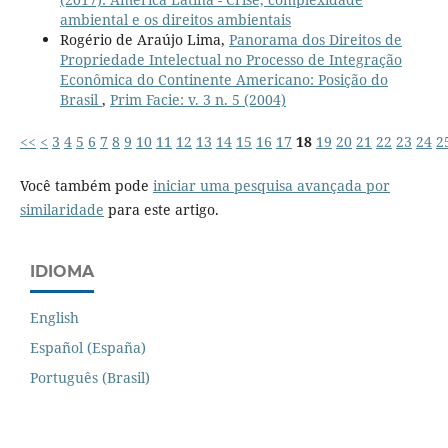
ambiental e os direitos ambientais
Rogério de Araújo Lima,
Panorama dos Direitos de
Propriedade Intelectual no Processo de Integração
Econômica do Continente Americano: Posição do
Brasil
,
Prim Facie: v. 3 n. 5 (2004)
<<
<
3
4
5
6
7
8
9
10
11
12
13
14
15
16
17
18
19
20
21
22
23
24
2
Você também pode
iniciar uma pesquisa avançada por
similaridade
para este artigo.
IDIOMA
English
Español (España)
Português (Brasil)