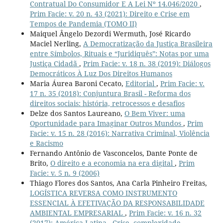
Contratual Do Consumidor E A Lei Nº 14.046/2020
,
Prim Facie: v. 20 n. 43 (2021): Direito e Crise em
Tempos de Pandemia (TOMO II)
Maiquel Ângelo Dezordi Wermuth, José Ricardo
Maciel Nerling,
A Democratização da Justiça Brasileira
entre Símbolos, Rituais e “Juridiquês”: Notas por uma
Justiça Cidadã
,
Prim Facie: v. 18 n. 38 (2019): Diálogos
Democráticos À Luz Dos Direitos Humanos
Maria Áurea Baroni Cecato,
Editorial
,
Prim Facie: v.
17 n. 35 (2018): Conjuntura Brasil - Reforma dos
direitos sociais: história, retrocessos e desafios
Delze dos Santos Laureano,
O Bem Viver: uma
Oportunidade para Imaginar Outros Mundos
,
Prim
Facie: v. 15 n. 28 (2016): Narrativa Criminal, Violência
e Racismo
Fernando Antônio de Vasconcelos, Dante Ponte de
Brito,
O direito e a economia na era digital
,
Prim
Facie: v. 5 n. 9 (2006)
Thiago Flores dos Santos, Ana Carla Pinheiro Freitas,
LOGÍSTICA REVERSA COMO INSTRUMENTO
ESSENCIAL À EFETIVAÇÃO DA RESPONSABILIDADE
AMBIENTAL EMPRESARIAL
,
Prim Facie: v. 16 n. 32
(2017): América Latina - Crise, complexidade