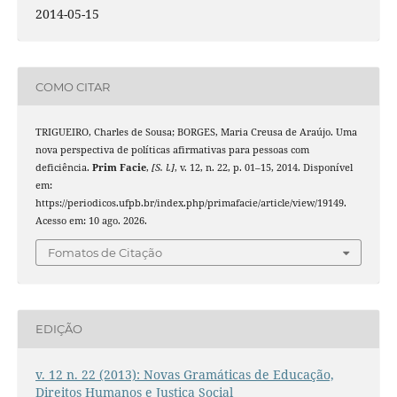
2014-05-15
COMO CITAR
TRIGUEIRO, Charles de Sousa; BORGES, Maria Creusa de Araújo. Uma
nova perspectiva de políticas afirmativas para pessoas com
deficiência.
Prim Facie
,
[S. l.]
, v. 12, n. 22, p. 01–15, 2014. Disponível
em:
https://periodicos.ufpb.br/index.php/primafacie/article/view/19149.
Acesso em: 10 ago. 2026.
Fomatos de Citação
EDIÇÃO
v. 12 n. 22 (2013): Novas Gramáticas de Educação,
Direitos Humanos e Justiça Social