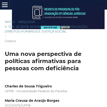
INÍCIO
/
ARQUIVOS
/
V. 12 N. 22 (2013): NOVAS GRAMÁTICAS DE EDUCAÇÃO,
DIREITOS HUMANOS E JUSTIÇA SOCIAL
/
Corpus
Uma nova perspectiva de
políticas afirmativas para
pessoas com deficiência
Charles de Sousa Trigueiro
UFPB - Universidade Federal da Paraíba
Maria Creusa de Araújo Borges
DOCENTE/UFPB