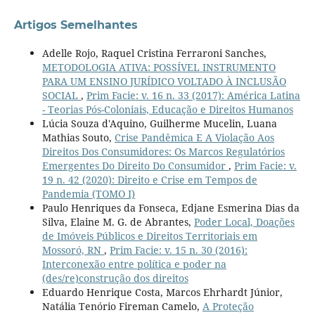
Artigos Semelhantes
Adelle Rojo, Raquel Cristina Ferraroni Sanches,
METODOLOGIA ATIVA: POSSÍVEL INSTRUMENTO
PARA UM ENSINO JURÍDICO VOLTADO À INCLUSÃO
SOCIAL
,
Prim Facie: v. 16 n. 33 (2017): América Latina
- Teorias Pós-Coloniais, Educação e Direitos Humanos
Lúcia Souza d'Aquino, Guilherme Mucelin, Luana
Mathias Souto,
Crise Pandêmica E A Violação Aos
Direitos Dos Consumidores: Os Marcos Regulatórios
Emergentes Do Direito Do Consumidor
,
Prim Facie: v.
19 n. 42 (2020): Direito e Crise em Tempos de
Pandemia (TOMO I)
Paulo Henriques da Fonseca, Edjane Esmerina Dias da
Silva, Elaine M. G. de Abrantes,
Poder Local, Doações
de Imóveis Públicos e Direitos Territoriais em
Mossoró, RN
,
Prim Facie: v. 15 n. 30 (2016):
Interconexão entre política e poder na
(des/re)construção dos direitos
Eduardo Henrique Costa, Marcos Ehrhardt Júnior,
Natália Tenório Fireman Camelo,
A Proteção