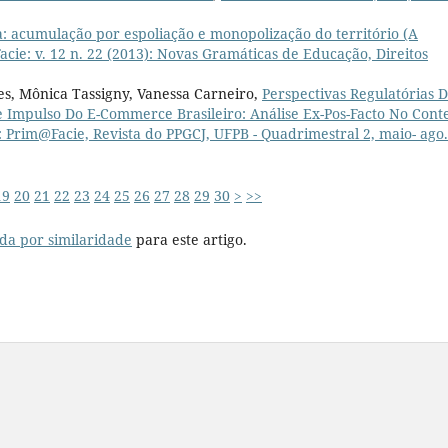
: acumulação por espoliação e monopolização do território (A
acie: v. 12 n. 22 (2013): Novas Gramáticas de Educação, Direitos
s, Mônica Tassigny, Vanessa Carneiro,
Perspectivas Regulatórias 
 Impulso Do E-Commerce Brasileiro: Análise Ex-Pos-Facto No Cont
): Prim@Facie, Revista do PPGCJ, UFPB - Quadrimestral 2, maio- ago.
19
20
21
22
23
24
25
26
27
28
29
30
>
>>
da por similaridade
para este artigo.