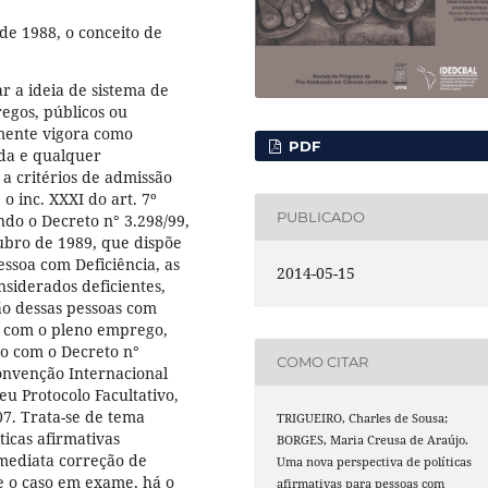
e 1988, o conceito de
 a ideia de sistema de
regos, públicos ou
lmente vigora como
PDF
da e qualquer
 a critérios de admissão
o inc. XXXI do art. 7º
PUBLICADO
undo o Decreto n° 3.298/99,
tubro de 1989, que dispõe
essoa com Deficiência, as
2014-05-15
nsiderados deficientes,
ção dessas pessoas com
te com o pleno emprego,
o com o Decreto n°
COMO CITAR
Convenção Internacional
eu Protocolo Facultativo,
7. Trata-se de tema
TRIGUEIRO, Charles de Sousa;
icas afirmativas
BORGES, Maria Creusa de Araújo.
imediata correção de
Uma nova perspectiva de políticas
te o caso em exame, há o
afirmativas para pessoas com