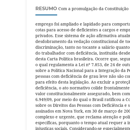
RESUMO
Com a promulgação da Constituição d
emprego foi ampliado e lapidado para comportar
cotas para acesso de deficientes a cargos e emp
privados. Esse sistema de ação afirmativa atua
desdobramento da vedação constitucional de to
discriminação, tanto no tocante a salário quanto
do trabalhador com deficiência, instituída desde 
desta Carta Política brasileira. Ocorre que, seg
o qual regulamenta a Lei nº 7.853, de 24 de ou
sobre a Política Nacional para a Integração da P
pessoas com deficiência de grau leve não são co
para efeito desta legislação. Ao excluir a prote
deficiência, o ato normativo colide frontalmen
valor constitucionalmente assegurado, bem com
6.949/09, por meio do qual o Brasil ratificou a 
sobre os Direitos das Pessoas com Deficiência e s
assinados em Nova York, em 30 de março de 200
complexo e urgente, que reclama atenção e polít
específicas, porquanto o tempo atual requer a 
injustiças sociais. Considerando-se especialmen