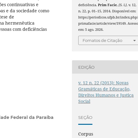
ões continuativas e
deficiência.
Prim Facie
,
[S. l.]
, v. 12,
oas e da sociedade como
n. 22, p. 01–15, 2014. Disponível em:
tese de
https://periodicos.ufpb.br/index.php
uma hermenêutica
primafacie/article/view/19149. Acess
essoas com deficiências
em: 5 ago. 2026.
Fomatos de Citação
EDIÇÃO
v. 12 n. 22 (2013): Novas
Gramáticas de Educação,
Direitos Humanos e Justiça
Social
dade Federal da Paraíba
SEÇÃO
Corpus