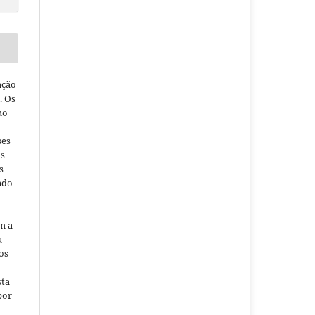
ação
. Os
ho
ses
as
s
ndo
m a
a
os
sta
por