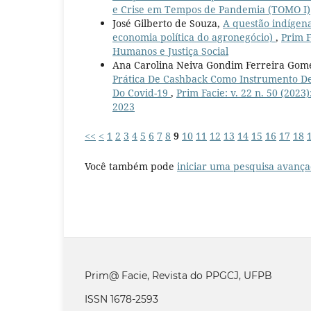
e Crise em Tempos de Pandemia (TOMO I)
José Gilberto de Souza,
A questão indígena
economia política do agronegócio)
,
Prim F
Humanos e Justiça Social
Ana Carolina Neiva Gondim Ferreira Gome
Prática De Cashback Como Instrumento De
Do Covid-19
,
Prim Facie: v. 22 n. 50 (2023
2023
<<
<
1
2
3
4
5
6
7
8
9
10
11
12
13
14
15
16
17
18
Você também pode
iniciar uma pesquisa avança
Prim@ Facie, Revista do PPGCJ, UFPB
ISSN 1678-2593