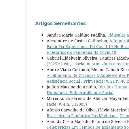
Artigos Semelhantes
Sandra Maria Galdino Padilha,
Cláusulas 
Alexandre de Castro Catharina,
A Importâ
Partir Da Experiência Da Covid-19 No Bras
e Desafios da Pandemia da Covid-19
Gabriel Eidelwein Silveira, Tamires Eide
(2025): Justiça social na Amazônia e os se
André Viana Custódio, Meline Tainah Ker
Acolhimento De Crianças E Adolescentes P
Assistência Social
,
Prim Facie: v. 21 n. 46
Jailton Macena de Araújo,
Direitos Humano
Humanos e Vulnerabilidade Social
Maria Luiza Pereira de Alencar Mayer Fei
Facie: v. 4 n. 6 (2005)
Afonso Carvalho de Oliva, Flávia Moreira
Brasileiro: o Panóptico Pós-Moderno
,
Prim
Alan da Costa Macedo, Bruno da Silveira 
Teleperícias Em Tempos De Isolamento So