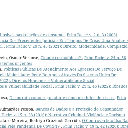
abusivas nas relações de consumo
,
Prim Facie: v. 2 n. 3 (2003)
ncia Dos Precedentes Judiciais Em Tempos De Crise: Uma Análise 
il
,
Prim Facie: v. 20 n. 45 (2021): Direito, Modernidade, Complexi
lwein, Osmar Veronse,
Cidade cosmofóbica?
,
Prim Facie: v. 24 n. 56
us temas urgentes
n,
Políticas Públicas De Atendimento Aos Egressos Do Serviço De
ela Maioridade: Rede De Apoio Através Do Sistema Único De
 (2022): Direitos Humanos e Vulnerabilidade Social
s e Vulnerabilidade Social
,
Prim Facie: v. 21 n. 46 (2022): Direitos
tosa,
O contrato como regulador e como produtor de riscos
,
Prim
 Guimarães Pessoa,
Bancos de Dados e a Proteção do Consumidor
 Facie: v. 15 n. 28 (2016): Narrativa Criminal, Violência e Racismo
Pataro Moreira, Rodrigo Grazinoli Garrido,
O Controvertido Uso Da
cial Pela Pandemia De Covid-19
,
Prim Facie: v. 19 n. 42 (2020): Dir