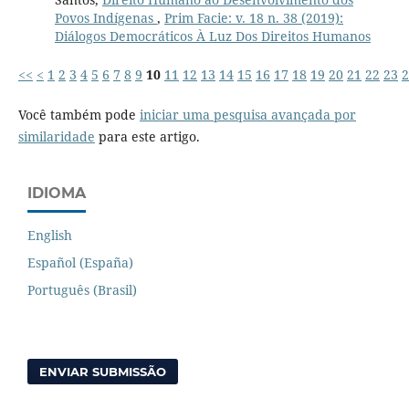
Povos Indígenas
,
Prim Facie: v. 18 n. 38 (2019):
Diálogos Democráticos À Luz Dos Direitos Humanos
<<
<
1
2
3
4
5
6
7
8
9
10
11
12
13
14
15
16
17
18
19
20
21
22
23
2
Você também pode
iniciar uma pesquisa avançada por
similaridade
para este artigo.
IDIOMA
English
Español (España)
Português (Brasil)
ENVIAR SUBMISSÃO