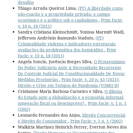
desafios
Thiago Arruda Queiroz Lima,
(PT) A liberdade como
não-coação e a propriedade privada: o campo
econômico e o político sob o capitalismo
,
Prim Facie:
v. 10 n. 18 (2011)
Sandra Cristiana Kleinschmitt, Yonissa Marmitt Wadi,
Jefferson Andrônio Ramundo Staduto,
(PT)
Criminalidade violenta e indicadores estruturais:
avaliações da problemática dos homicídios
,
Prim
Facie: v. 10 n. 18 (2011)
Angela Soncin, Juvêncio Borges Silva,
O Protagonismo
Do Poder Judiciário Ante A Necessidade Recorrente
Do Controle Judicial De Constitucionalidade De Novas
Medidas Provisórias
,
Prim Facie: v. 20 n. 43 (2021):
Direito e Crise em Tempos de Pandemia (TOMO II)
Cristianne Maria Barbosa Carneiro e Silva,
O dilema
do Estado ante a globalização e a economia informal:
sonegação fiscal ou desemprego?
,
Prim Facie: v. 1 n. 1
(2002)
Leonardo Fernandes dos Anjos,
Direito Concorrencial
e Direito do Consumidor
,
Prim Facie: v. 1 n. 1 (2002)
Walkiria Martinez Heinrich Ferrer, Everton Neves dos
Santos,
Direito Humano ao Desenvolvimento dos