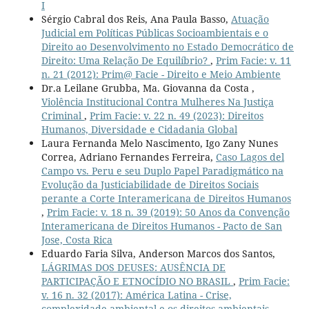
I
Sérgio Cabral dos Reis, Ana Paula Basso,
Atuação
Judicial em Políticas Públicas Socioambientais e o
Direito ao Desenvolvimento no Estado Democrático de
Direito: Uma Relação De Equilíbrio?
,
Prim Facie: v. 11
n. 21 (2012): Prim@ Facie - Direito e Meio Ambiente
Dr.a Leilane Grubba, Ma. Giovanna da Costa ,
Violência Institucional Contra Mulheres Na Justiça
Criminal
,
Prim Facie: v. 22 n. 49 (2023): Direitos
Humanos, Diversidade e Cidadania Global
Laura Fernanda Melo Nascimento, Igo Zany Nunes
Correa, Adriano Fernandes Ferreira,
Caso Lagos del
Campo vs. Peru e seu Duplo Papel Paradigmático na
Evolução da Justiciabilidade de Direitos Sociais
perante a Corte Interamericana de Direitos Humanos
,
Prim Facie: v. 18 n. 39 (2019): 50 Anos da Convenção
Interamericana de Direitos Humanos - Pacto de San
Jose, Costa Rica
Eduardo Faria Silva, Anderson Marcos dos Santos,
LÁGRIMAS DOS DEUSES: AUSÊNCIA DE
PARTICIPAÇÃO E ETNOCÍDIO NO BRASIL
,
Prim Facie:
v. 16 n. 32 (2017): América Latina - Crise,
complexidade ambiental e os direitos ambientais