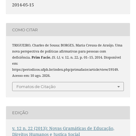
2014-05-15
COMO CITAR
TRIGUEIRO, Charles de Sousa; BORGES, Maria Creusa de Araújo. Uma
nova perspectiva de políticas afirmativas para pessoas com
deficiência.
Prim Facie
,
[S. l.]
, v. 12, n. 22, p. 01–15, 2014. Disponível
em:
https://periodicos.ufpb.br/index.php/primafacie/article/view/19149.
Acesso em: 10 ago. 2026.
Fomatos de Citação
EDIÇÃO
v. 12 n. 22 (2013): Novas Gramáticas de Educação,
Direitos Humanos e Justiça Social