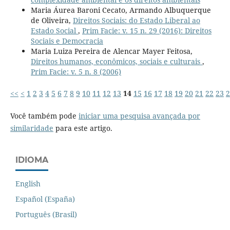
Maria Áurea Baroni Cecato, Armando Albuquerque
de Oliveira,
Direitos Sociais: do Estado Liberal ao
Estado Social
,
Prim Facie: v. 15 n. 29 (2016): Direitos
Sociais e Democracia
Maria Luiza Pereira de Alencar Mayer Feitosa,
Direitos humanos, econômicos, sociais e culturais
,
Prim Facie: v. 5 n. 8 (2006)
<<
<
1
2
3
4
5
6
7
8
9
10
11
12
13
14
15
16
17
18
19
20
21
22
23
2
Você também pode
iniciar uma pesquisa avançada por
similaridade
para este artigo.
IDIOMA
English
Español (España)
Português (Brasil)