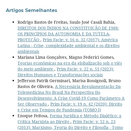
Artigos Semelhantes
Rodrigo Bastos de Freitas, Saulo José Casali Bahia,
DIREITOS DOS ÍNDIOS NA CONSTITUIÇÃO DE 1988:
OS PRINCÍPIOS DA AUTONOMIA E DA TUTELA-
PROTEÇÃO
,
Prim Facie: v. 16 n. 32 (2017): América
Latina - Crise, complexidade ambiental e os direitos
ambientais
Mariana Lima Gonçalves, Magno Federici Gomes,
Teorias econômicas na era da globalização sob o viés
do meio ambiente
,
Prim Facie: v. 22 n. 51 (2023):
Direitos Humanos e Transformações sociais
Jefferson Patrik Germinari, Marisa Rossignoli, Bruno
Bastos de Oliveira,
A Necessária Regulamentação Da
Telemedicina No Brasil Na Perspectiva Do
Desenvolvimento: A Crise Covid-19 Como Parâmetro A
Ser Observado
,
Prim Facie: v. 19 n. 42 (2020): Direito
e Crise em Tempos de Pandemia (TOMO I)
Enoque Feitosa,
Forma Jurídica e Método Dialético: a
Crítica Marxista ao Direito
,
Prim Facie: v. 12 n. 23
(2013): Marxismo, Teoria do Direito e Filosofia - Tomo