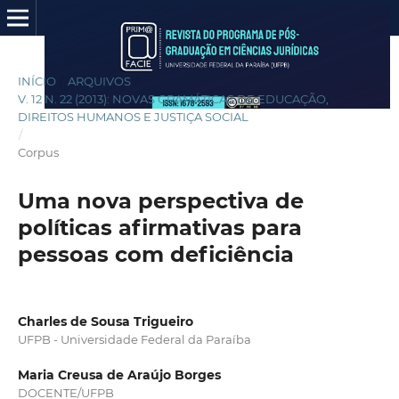
INÍCIO
/
ARQUIVOS
/
V. 12 N. 22 (2013): NOVAS GRAMÁTICAS DE EDUCAÇÃO,
DIREITOS HUMANOS E JUSTIÇA SOCIAL
/
Corpus
Uma nova perspectiva de
políticas afirmativas para
pessoas com deficiência
Charles de Sousa Trigueiro
UFPB - Universidade Federal da Paraíba
Maria Creusa de Araújo Borges
DOCENTE/UFPB