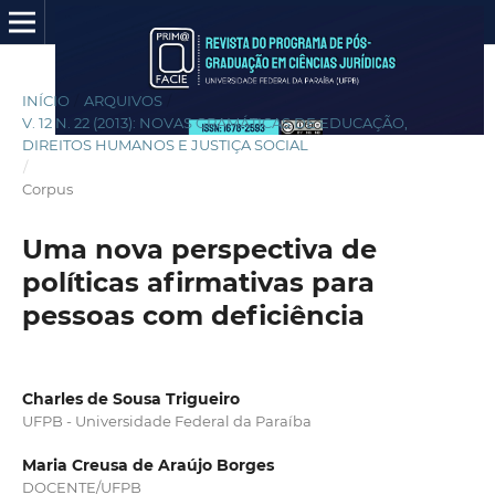
INÍCIO
/
ARQUIVOS
/
V. 12 N. 22 (2013): NOVAS GRAMÁTICAS DE EDUCAÇÃO,
DIREITOS HUMANOS E JUSTIÇA SOCIAL
/
Corpus
Uma nova perspectiva de
políticas afirmativas para
pessoas com deficiência
Charles de Sousa Trigueiro
UFPB - Universidade Federal da Paraíba
Maria Creusa de Araújo Borges
DOCENTE/UFPB