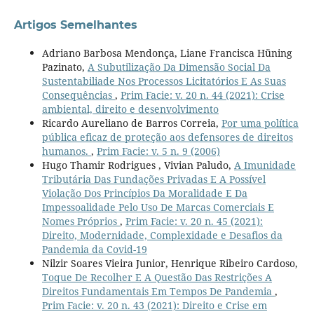
Artigos Semelhantes
Adriano Barbosa Mendonça, Liane Francisca Hüning
Pazinato,
A Subutilização Da Dimensão Social Da
Sustentabiliade Nos Processos Licitatórios E As Suas
Consequências
,
Prim Facie: v. 20 n. 44 (2021): Crise
ambiental, direito e desenvolvimento
Ricardo Aureliano de Barros Correia,
Por uma política
pública eficaz de proteção aos defensores de direitos
humanos.
,
Prim Facie: v. 5 n. 9 (2006)
Hugo Thamir Rodrigues , Vivian Paludo,
A Imunidade
Tributária Das Fundações Privadas E A Possível
Violação Dos Princípios Da Moralidade E Da
Impessoalidade Pelo Uso De Marcas Comerciais E
Nomes Próprios
,
Prim Facie: v. 20 n. 45 (2021):
Direito, Modernidade, Complexidade e Desafios da
Pandemia da Covid-19
Nilzir Soares Vieira Junior, Henrique Ribeiro Cardoso,
Toque De Recolher E A Questão Das Restrições A
Direitos Fundamentais Em Tempos De Pandemia
,
Prim Facie: v. 20 n. 43 (2021): Direito e Crise em