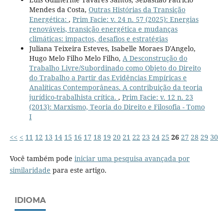
Mendes da Costa,
Outras Histórias da Transição
Energética:
,
Prim Facie: v. 24 n. 57 (2025): Energias
renováveis, transição energética e mudanças
climáticas: impactos, desafios e estratégias
Juliana Teixeira Esteves, Isabelle Moraes D'Angelo,
Hugo Melo Filho Melo Filho,
A Desconstrução do
Trabalho Livre/Subordinado como Objeto do Direito
do Trabalho a Partir das Evidências Empíricas e
Analíticas Contemporâneas. A contribuição da teoria
jurídico-trabalhista crítica.
,
Prim Facie: v. 12 n. 23
(2013): Marxismo, Teoria do Direito e Filosofia - Tomo
I
<<
<
11
12
13
14
15
16
17
18
19
20
21
22
23
24
25
26
27
28
29
30
Você também pode
iniciar uma pesquisa avançada por
similaridade
para este artigo.
IDIOMA