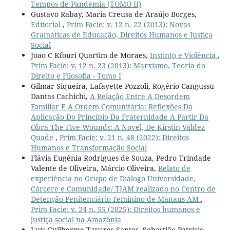
Tempos de Pandemia (TOMO II)
Gustavo Rabay, Maria Creusa de Araújo Borges,
Editorial
,
Prim Facie: v. 12 n. 22 (2013): Novas
Gramáticas de Educação, Direitos Humanos e Justiça
Social
Joao C Kfouri Quartim de Moraes,
Instinto e Violência
,
Prim Facie: v. 12 n. 23 (2013): Marxismo, Teoria do
Direito e Filosofia - Tomo I
Gilmar Siqueira, Lafayette Pozzoli, Rogério Cangussu
Dantas Cachichi,
A Relação Entre A Desordem
Familiar E A Ordem Comunitária: Reflexões Da
Aplicação Do Princípio Da Fraternidade A Partir Da
Obra The Five Wounds: A Novel, De Kirstin Valdez
Quade
,
Prim Facie: v. 21 n. 48 (2022): Direitos
Humanos e Transformação Social
Flávia Eugênia Rodrigues de Souza, Pedro Trindade
Valente de Oliveira, Márcio Oliveira,
Relato de
experiência no Grupo de Diálogo Universidade,
Cárcere e Comunidade/ TJAM realizado no Centro de
Detenção Penitenciário Feminino de Manaus-AM
,
Prim Facie: v. 24 n. 55 (2025): Direitos humanos e
justiça social na Amazônia
Luís Guilherme Tavares Santos, Sebastião Patrício