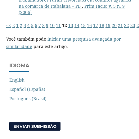
na comarca de Itabaiana – PB
,
Prim Facie: v. 5 n. 9
(2006)
<<
<
1
2
3
4
5
6
7
8
9
10
11
12
13
14
15
16
17
18
19
20
21
22
23
2
Você também pode
iniciar uma pesquisa avançada por
similaridade
para este artigo.
IDIOMA
English
Español (España)
Português (Brasil)
ENVIAR SUBMISSÃO