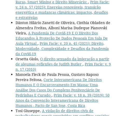
Raras, Smart Mining e Direito Minerário:
,
Prim Facie:
v. 24 n. 57 (2025): Energias renováveis, transição
energética e mudanças climáticas: impactos, desafios
e estratégias
Dânton Hilário Zanetti de Oliveira, Cinthia Obladen de
Almendra Freitas, Alboni Marisa Dudeque Pianovski
Vieira,
A Pandemia De Covid-19 E O Direito Dos
Educandos À Proteção De Dados Pessoais Em Sala De
Aula Virtual
,
Prim Facie: v. 20 n. 45 (2021): Direito,
Modernidade, Complexidade e Desafios da Pandemia
da Covid-19
Orsetta Giolo,
O direito sexuado da imigração a partir
de algumas reflexões de Judith Butler
,
Prim Facie: v. 9
n. 17 (2010)
Manoela Fleck de Paula Pessoa, Gustavo Raposo
Pereira Feitosa,
Corte Interamericana De Direitos
Humanos E O Encarceramento Em Massa: Uma
Análise Dos Casos Do Complexo Penitenciário De
Pedrinhas E Curado
,
Prim Facie: v. 18 n. 39 (2019): 50
Anos da Convenção Interamericana de Direitos
Humanos - Pacto de San Jose, Costa Rica
Tosi Giuseppe,
A violação de direitos civis de
trabalhadores rurais envolvidos em conflitos agrários