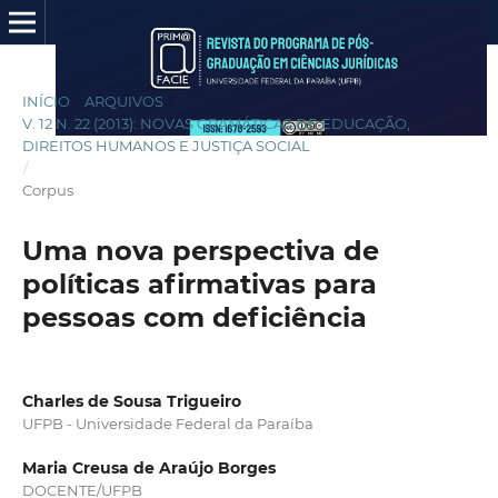
INÍCIO
/
ARQUIVOS
/
V. 12 N. 22 (2013): NOVAS GRAMÁTICAS DE EDUCAÇÃO,
DIREITOS HUMANOS E JUSTIÇA SOCIAL
/
Corpus
Uma nova perspectiva de
políticas afirmativas para
pessoas com deficiência
Charles de Sousa Trigueiro
UFPB - Universidade Federal da Paraíba
Maria Creusa de Araújo Borges
DOCENTE/UFPB