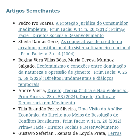
Artigos Semelhantes
Pedro Ivo Soares,
A Proteção Jurídica do Consumidor
Inadimplente
,
Prim Facie: v. 11 n. 20 (2012): Prim@
Facie - Direitos Sociais e Desenvolvimento
Sheila Dantas Geriz,
As cooperativas de crédito no
arcabouço institucional do sistema financeiro nacional
,
Prim Facie: v. 3 n. 4 (2004)
Regina Vera Villas Bôas, Maria Teresa Munhoz
Salgado,
Ecofeminismo e conexões entre dominação
da natureza e opressão de gênero:
,
Prim Facie: v. 25
n. 58 (2026): Direitos Fundamentais e diálogos
temporais
André Vieira,
Direito, Teoria Crítica e Não Violência:
,
Prim Facie: v. 23 n. 53 (2024): Direito, Cultura e
Democracia em Movimento
Tilia Brandão Perez Silveira,
Uma Visão da Análise
Econômica do Direito nos Meios de Resolução de
Conflitos Brasileiros
,
Prim Facie: v. 11 n. 20 (2012):
Prim@ Facie - Direitos Sociais e Desenvolvimento
Gustavo Seferian , Renata de Loyola Prata,
Terras