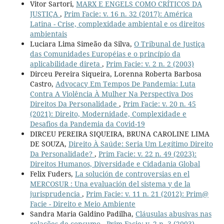
Vitor Sartori,
MARX E ENGELS COMO CRÍTICOS DA
JUSTIÇA
,
Prim Facie: v. 16 n. 32 (2017): América
Latina - Crise, complexidade ambiental e os direitos
ambientais
Luciara Lima Simeão da Silva,
O Tribunal de Justiça
das Comunidades Européias e o princípio da
aplicabilidade direta
,
Prim Facie: v. 2 n. 2 (2003)
Dirceu Pereira Siqueira, Lorenna Roberta Barbosa
Castro,
Advocacy Em Tempos De Pandemia: Luta
Contra A Violência À Mulher Na Perspectiva Dos
Direitos Da Personalidade
,
Prim Facie: v. 20 n. 45
(2021): Direito, Modernidade, Complexidade e
Desafios da Pandemia da Covid-19
DIRCEU PEREIRA SIQUEIRA, BRUNA CAROLINE LIMA
DE SOUZA,
Direito À Saúde: Seria Um Legítimo Direito
Da Personalidade?
,
Prim Facie: v. 22 n. 49 (2023):
Direitos Humanos, Diversidade e Cidadania Global
Felix Fuders,
La solución de controversias en el
MERCOSUR : Una evaluación del sistema y de la
jurisprudencia
,
Prim Facie: v. 11 n. 21 (2012): Prim@
Facie - Direito e Meio Ambiente
Sandra Maria Galdino Padilha,
Cláusulas abusivas nas
relações de consumo
,
Prim Facie: v. 2 n. 3 (2003)