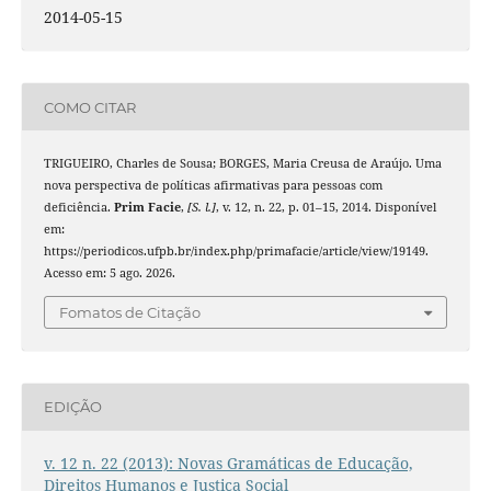
2014-05-15
COMO CITAR
TRIGUEIRO, Charles de Sousa; BORGES, Maria Creusa de Araújo. Uma
nova perspectiva de políticas afirmativas para pessoas com
deficiência.
Prim Facie
,
[S. l.]
, v. 12, n. 22, p. 01–15, 2014. Disponível
em:
https://periodicos.ufpb.br/index.php/primafacie/article/view/19149.
Acesso em: 5 ago. 2026.
Fomatos de Citação
EDIÇÃO
v. 12 n. 22 (2013): Novas Gramáticas de Educação,
Direitos Humanos e Justiça Social