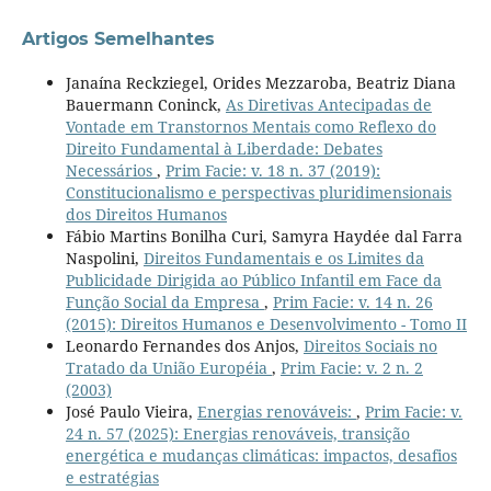
Artigos Semelhantes
Janaína Reckziegel, Orides Mezzaroba, Beatriz Diana
Bauermann Coninck,
As Diretivas Antecipadas de
Vontade em Transtornos Mentais como Reflexo do
Direito Fundamental à Liberdade: Debates
Necessários
,
Prim Facie: v. 18 n. 37 (2019):
Constitucionalismo e perspectivas pluridimensionais
dos Direitos Humanos
Fábio Martins Bonilha Curi, Samyra Haydée dal Farra
Naspolini,
Direitos Fundamentais e os Limites da
Publicidade Dirigida ao Público Infantil em Face da
Função Social da Empresa
,
Prim Facie: v. 14 n. 26
(2015): Direitos Humanos e Desenvolvimento - Tomo II
Leonardo Fernandes dos Anjos,
Direitos Sociais no
Tratado da União Européia
,
Prim Facie: v. 2 n. 2
(2003)
José Paulo Vieira,
Energias renováveis:
,
Prim Facie: v.
24 n. 57 (2025): Energias renováveis, transição
energética e mudanças climáticas: impactos, desafios
e estratégias