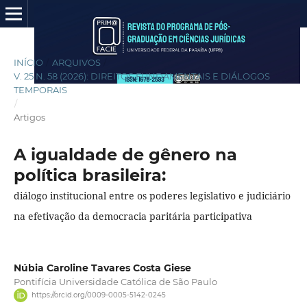
INÍCIO
/
ARQUIVOS
/
V. 25 N. 58 (2026): DIREITOS FUNDAMENTAIS E DIÁLOGOS
TEMPORAIS
/
Artigos
A igualdade de gênero na
política brasileira:
diálogo institucional entre os poderes legislativo e judiciário
na efetivação da democracia paritária participativa
Núbia Caroline Tavares Costa Giese
Pontifícia Universidade Católica de São Paulo
https://orcid.org/0009-0005-5142-0245