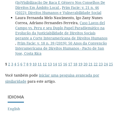
(In)Visibilização De Raça E Gênero Nos Conselhos De
Direitos Em Âmbito Local
,
Prim Facie: v. 21 n. 46
(2022): Direitos Humanos e Vulnerabilidade Social
Laura Fernanda Melo Nascimento, Igo Zany Nunes
Correa, Adriano Fernandes Ferreira,
Caso Lagos del
Campo vs. Peru e seu Duplo Papel Paradigmático na
Evolução da Justiciabilidade de Direitos Sociais
perante a Corte Interamericana de Direitos Humanos
,
Prim Facie: v. 18 n. 39 (2019): 50 Anos da Convenção
Interamericana de Direitos Humanos - Pacto de San
Jose, Costa Rica
1
2
3
4
5
6
7
8
9
10
11
12
13
14
15
16
17
18
19
20
21
22
23
24
25
Você também pode
iniciar uma pesquisa avançada por
similaridade
para este artigo.
IDIOMA
English