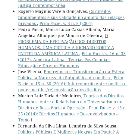
Justiça Contemporânea
Rogério Magnus Varela Gonçalves,
Os direitos
fundamentais e sua validade no âmbito das relações
privadas
,
Prim Facie: v. 3 n. 5 (2004)
Pedro Parini, Maria Luiza Caxias Albano, Maria
Angélica Albuquerque Moura de Oliveira,
O
PROBLEMA DA EFETIVAÇÃO DOS DIREITOS
HUMANOS: UMA CRÍTICA A RICHARD RORTY A
PARTIR DA AMÉRICA LATINA
,
Prim Facie: v. 16 n. 33
(2017): América Latina - Teorias Pós-Coloniais,
Educação e Direitos Humanos
José Vilema,
Emergência e Transformação da Esfera
Política: a Natureza da Subpolítica da política
,
Prim
Facie: v. 15 n. 30 (2016): Interconexão entre política e
poder na (des/re)construção dos direitos
Morton Luiz Faria de Medeiros,
Teorias dos Direitos
Humanos: entre o Relativismo e o Universalismo do
Direito de Resistência à Opressão
,
Prim Facie: v. 13 n.
25 (2014): Direitos Humanos e Desenvolvimento -
Tomo I
Fernanda da Silva Lima, Leandra da Silva Sousa,
Políticas Públicas E Mulheres Negras Em Pauta? A