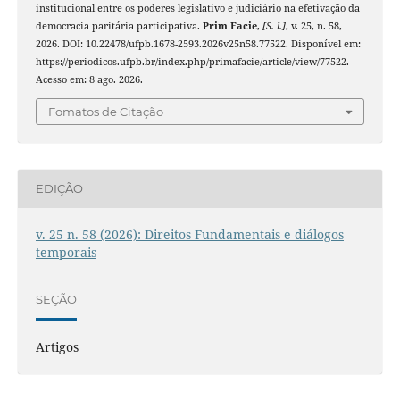
institucional entre os poderes legislativo e judiciário na efetivação da
democracia paritária participativa.
Prim Facie
,
[S. l.]
, v. 25, n. 58,
2026. DOI: 10.22478/ufpb.1678-2593.2026v25n58.77522. Disponível em:
https://periodicos.ufpb.br/index.php/primafacie/article/view/77522.
Acesso em: 8 ago. 2026.
Fomatos de Citação
EDIÇÃO
v. 25 n. 58 (2026): Direitos Fundamentais e diálogos
temporais
SEÇÃO
Artigos