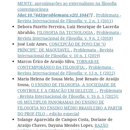
MENTE: aproximações ao externalismo na filosofia
contemporânea
[doi:10.7443/problemata.v2i1.10447]
,
Problemata -
Revista Internacional de Filosofia: v. 2 n. 1 (2011)
Debora Pazetto Ferreira, Luiz Henrique de Lacerda
Abrahão,
FILOSOFIA DA TECNOLOGIA
,
Problemata -
Revista Internacional de Filosofia: v. 9 n. 2 (2018)
José Luiz Ames,
CONCEPÇÃO DE POVO EM "O
PRÍNCIPE" DE MAQUIAVEL
,
Problemata - Revista
Internacional de Filosofia: v. 10 n. 1 (2019)
Marcos Érico de Araújo Silva,
TORNAR-SE
CONTEMPORÂNEO DA FILOSOFIA:
,
Problemata -
Revista Internacional de Filosofia: v. 13 n. 1 (2022)
Maria Helena de Sousa Melo, José Renato de Araújo
Sousa,
O ENSINO DE FILOSOFIA, A SOCIEDADE DE
CONTROLE E A CRIAÇÃO EM DELEUZE :
,
Problemata
- Revista Internacional de Filosofia: v. 16 n. 1 (2025):
OS MÚLTIPLOS PANORAMAS DO ENSINO DE
FILOSOFIA NO ENSINO MÉDIO BRASILEIRO A PARTIR
DO PROF-FILO – edição especial
Solange Aparecida de Campos Costa, Doriane de
Araújo Chaves, Dayana Mendes Lopes,
RAZÃO