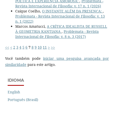
POÉTICA E EXPERIÊNCIA AMOROSA:
,
Problemata -
Revista Internacional de Filosofia: v. 17 n. 1 (2026)
Caíque Coelho,
O INSTANTE ALÉM DA PRESENÇA:
,
Problemata - Revista Internacional de Filosofia: v. 13
n. 1 (2022)
Marcos Amatucci,
A CRÍTICA IDEALISTA DE RUSSELL
À GEOMETRIA KANTIANA
,
Problemata - Revista
Internacional de Filosofia: v. 8 n. 3 (2017)
<<
<
2
3
4
5
6
7
8
9
10
11
>
>>
Você também pode
iniciar uma pesquisa avançada por
similaridade
para este artigo.
IDIOMA
English
Português (Brasil)