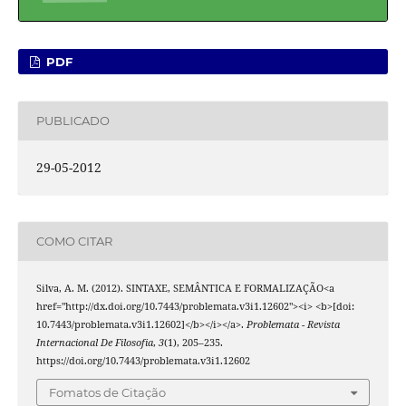
PDF
PUBLICADO
29-05-2012
COMO CITAR
Silva, A. M. (2012). SINTAXE, SEMÂNTICA E FORMALIZAÇÃO<a
href="http://dx.doi.org/10.7443/problemata.v3i1.12602"><i> <b>[doi:
10.7443/problemata.v3i1.12602]</b></i></a>.
Problemata - Revista
Internacional De Filosofia
,
3
(1), 205–235.
https://doi.org/10.7443/problemata.v3i1.12602
Fomatos de Citação