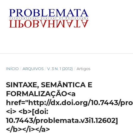
INÍCIO
/
ARQUIVOS
/
V. 3 N. 1 (2012)
/
Artigos
SINTAXE, SEMÂNTICA E
FORMALIZAÇÃO<a
href="http://dx.doi.org/10.7443/pr
<i> <b>[doi:
10.7443/problemata.v3i1.12602]
</b></i></a>