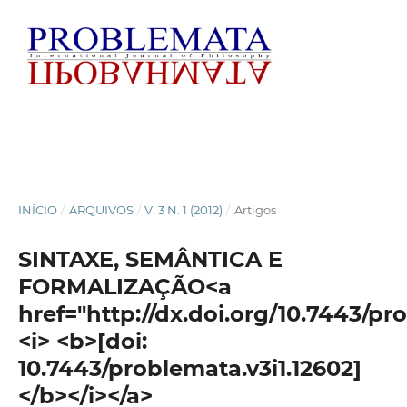
INÍCIO
/
ARQUIVOS
/
V. 3 N. 1 (2012)
/
Artigos
SINTAXE, SEMÂNTICA E
FORMALIZAÇÃO<a
href="http://dx.doi.org/10.7443/pr
<i> <b>[doi:
10.7443/problemata.v3i1.12602]
</b></i></a>