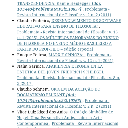
TRANSCENDENCIA: Kant e Heidegger
[doi:
10.7443/problemata.v2i2.10857]
,
Problemata -
Revista Internacional de Filosofia: v. 2 n. 2 (2011)
Cláudio Pinheiro,
DESENVOLVIMENTO DE SOFTWARE
EDUCATIVO PARA ENSINO DE FILOSOFIA:
,
Problemata - Revista Internacional de Filosofia: v. 16
n. 1 (2025): OS MÚLTIPLOS PANORAMAS DO ENSINO
DE FILOSOFIA NO ENSINO MÉDIO BRASILEIRO A
PARTIR DO PROF-FILO – edição especial
Enoque Feitosa,
MARX E SPINOZA:
,
Problemata -
Revista Internacional de Filosofia: v. 12 n. 1 (2021)
Naím Garnica,
APARIENCIA E IRONÍA EN LA
ESTÉTICA DEL JOVEN FRIEDRICH SCHLEGEL
,
Problemata - Revista Internacional de Filosofia: v. 8 n.
3 (2017)
Claudio Sehnem,
ORIGEM DA ACEPÇÃO DO
DOGMATISMO EM KANT
[doi:
10.7443/problemata.v2i2.10766]
,
Problemata -
Revista Internacional de Filosofia: v. 2 n. 2 (2011)
Vitor Luiz Rigoti dos Anjos,
O Estágio Simbólico de
Hegel: Uma Perspectiva Antiga sobre a Arte
Contemporânea
,
Problemata - Revista Internacional