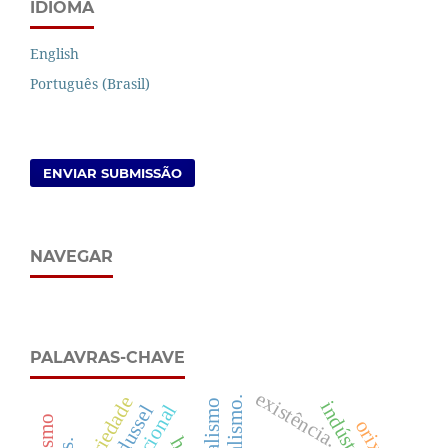
IDIOMA
English
Português (Brasil)
ENVIAR SUBMISSÃO
NAVEGAR
PALAVRAS-CHAVE
existência.
seriedade
dualismo
orixás