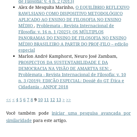
de Filosofia: v. 4 n. 2 (2013)
Alex de Mesquita Marinho,
O EQUILÍBRIO REFLEXIVO
RAWLSIANO COMO DISPOSITIVO METODOLÓGICO
APLICADO AO ENSINO DE FILOSOFIA NO ENSINO
MÉDIO
,
Problemata - Revista Internacional de
Filosofia: v. 16 n. 1 (2025): OS MÚLTIPLOS
PANORAMAS DO ENSINO DE FILOSOFIA NO ENSINO
MÉDIO BRASILEIRO A PARTIR DO PROF-FILO – edição
especial
Marlon André Kamphorst, Neuro José Zambam,
PROSPECTOS DA SUSTENTABILIDADE E DA
DEMOCRACIA NA VISÃO DE AMARTYA SEN:
,
Problemata - Revista Internacional de Filosofia: v. 10
n. 3 (2019): EDIÇÃO ESPECIAL: Dossiê do GT Ética e
Cidadania - ANPOF 2018
<<
<
4
5
6
7
8
9
10
11
12
13
>
>>
Você também pode
iniciar uma pesquisa avançada por
similaridade
para este artigo.