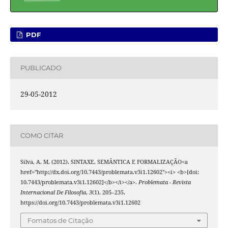
PDF
PUBLICADO
29-05-2012
COMO CITAR
Silva, A. M. (2012). SINTAXE, SEMÂNTICA E FORMALIZAÇÃO<a
href="http://dx.doi.org/10.7443/problemata.v3i1.12602"><i> <b>[doi:
10.7443/problemata.v3i1.12602]</b></i></a>.
Problemata - Revista
Internacional De Filosofia
,
3
(1), 205–235.
https://doi.org/10.7443/problemata.v3i1.12602
Fomatos de Citação