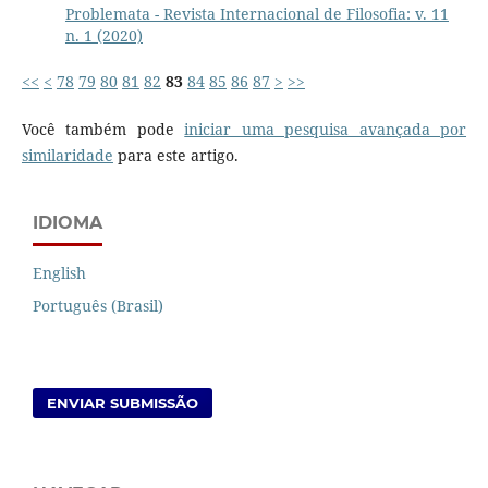
Problemata - Revista Internacional de Filosofia: v. 11
n. 1 (2020)
<<
<
78
79
80
81
82
83
84
85
86
87
>
>>
Você também pode
iniciar uma pesquisa avançada por
similaridade
para este artigo.
IDIOMA
English
Português (Brasil)
ENVIAR SUBMISSÃO