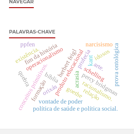
NAVEGAR
PALAVRAS-CHAVE
ppfen
narcisismo
fim da história
prova ontológica
existência.
operacionalismo
idosos
herbert feigl
profecia
produto educacional
kant
arte.
conceitos primitivos.
schelling
quebra
acrasia
bíblia
percy bridgman
formação
racionalismo.
orixás
goethe
relação
vontade de poder
política de saúde e política social.