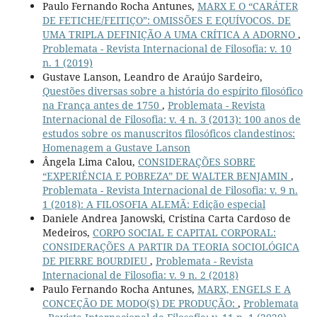
Paulo Fernando Rocha Antunes,
MARX E O “CARÁTER
DE FETICHE/FEITIÇO”: OMISSÕES E EQUÍVOCOS. DE
UMA TRIPLA DEFINIÇÃO A UMA CRÍTICA A ADORNO
,
Problemata - Revista Internacional de Filosofia: v. 10
n. 1 (2019)
Gustave Lanson, Leandro de Araújo Sardeiro,
Questões diversas sobre a história do espírito filosófico
na França antes de 1750
,
Problemata - Revista
Internacional de Filosofia: v. 4 n. 3 (2013): 100 anos de
estudos sobre os manuscritos filosóficos clandestinos:
Homenagem a Gustave Lanson
Ângela Lima Calou,
CONSIDERAÇÕES SOBRE
“EXPERIÊNCIA E POBREZA” DE WALTER BENJAMIN
,
Problemata - Revista Internacional de Filosofia: v. 9 n.
1 (2018): A FILOSOFIA ALEMÃ: Edição especial
Daniele Andrea Janowski, Cristina Carta Cardoso de
Medeiros,
CORPO SOCIAL E CAPITAL CORPORAL:
CONSIDERAÇÕES A PARTIR DA TEORIA SOCIOLÓGICA
DE PIERRE BOURDIEU
,
Problemata - Revista
Internacional de Filosofia: v. 9 n. 2 (2018)
Paulo Fernando Rocha Antunes,
MARX, ENGELS E A
CONCEÇÃO DE MODO(S) DE PRODUÇÃO:
,
Problemata