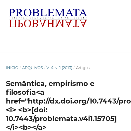
INÍCIO
/
ARQUIVOS
/
V. 4 N. 1 (2013)
/
Artigos
Semântica, empirismo e
filosofia<a
href="http://dx.doi.org/10.7443/pr
<i> <b>[doi:
10.7443/problemata.v4i1.15705]
</i><b></a>