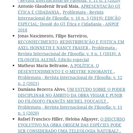
- Revista Internacional de Filosofia: v. 11 n. 1 (2020)
Antonio Glaudenir Brasil Maia,
APRESENTAÇÃO GT
ÉTICA E CIDADANIA
,
Problemata - Revista
Internacional de Filosofia: v. 10 n. 3 (2019): EDIÇÃO
ESPECIAL: Dossiê do GT Ética e Cidadania - ANPOF
2018
Jonas Nascimento, Filipe Barreiros,
RECONHECIMENTO, REDISTRIBUIÇÃO E JUSTIÇA EM
AXEL HONNETH E NANCY FRASER
,
Problemata -
Revista Internacional de Filosofia: v. 9 n. 1 (2018): A
FILOSOFIA ALEMÃ: Edição especial
Matheus Maria Beltrame,
A POLÍTICA, O
DESENTENDIMENTO E O MESTRE IGNORANTE
,
Problemata - Revista Internacional de Filosofia: v. 12
n. 2 (2021)
Damiana Bezerra Alves,
UM ESTUDO SOBRE O PODER
DISCIPLINAR NO ÂMBITO DA OBRA VIGIAR E PUNIR
DO FILÓSOFO FRANCÊS MICHEL FOUCAULT
,
Problemata - Revista Internacional de Filosofia: v. 11
n. 1 (2020)
Rafael Francisco Hiller, Heloisa Allgayer,
O DISCURSO
EVOLUTIVO NA OBRA ORIGEM DAS ESPÉCIES PODE
SER CONSIDERADO UMA TELEOLOGIA NATURAL?
,