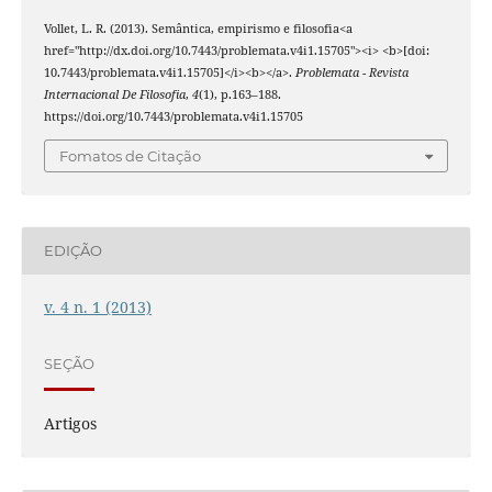
Vollet, L. R. (2013). Semântica, empirismo e filosofia<a
href="http://dx.doi.org/10.7443/problemata.v4i1.15705"><i> <b>[doi:
10.7443/problemata.v4i1.15705]</i><b></a>.
Problemata - Revista
Internacional De Filosofia
,
4
(1), p.163–188.
https://doi.org/10.7443/problemata.v4i1.15705
Fomatos de Citação
EDIÇÃO
v. 4 n. 1 (2013)
SEÇÃO
Artigos