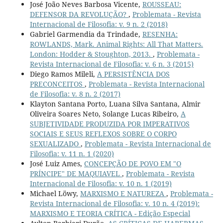
José João Neves Barbosa Vicente,
ROUSSEAU:
DEFENSOR DA REVOLUÇÃO?
,
Problemata - Revista
Internacional de Filosofia: v. 9 n. 2 (2018)
Gabriel Garmendia da Trindade,
RESENHA:
ROWLANDS, Mark. Animal Rights: All That Matters.
London: Hodder & Stoughton, 2013.
,
Problemata -
Revista Internacional de Filosofia: v. 6 n. 3 (2015)
Diego Ramos Mileli,
A PERSISTÊNCIA DOS
PRECONCEITOS
,
Problemata - Revista Internacional
de Filosofia: v. 8 n. 2 (2017)
Klayton Santana Porto, Luana Silva Santana, Almir
Oliveira Soares Neto, Solange Lucas Ribeiro,
A
SUBJETIVIDADE PRODUZIDA POR IMPERATIVOS
SOCIAIS E SEUS REFLEXOS SOBRE O CORPO
SEXUALIZADO
,
Problemata - Revista Internacional de
Filosofia: v. 11 n. 1 (2020)
José Luiz Ames,
CONCEPÇÃO DE POVO EM "O
PRÍNCIPE" DE MAQUIAVEL
,
Problemata - Revista
Internacional de Filosofia: v. 10 n. 1 (2019)
Michael Löwy,
MARXISMO E NATUREZA
,
Problemata -
Revista Internacional de Filosofia: v. 10 n. 4 (2019):
MARXISMO E TEORIA CRÍTICA - Edição Especial