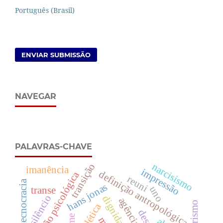
Português (Brasil)
ENVIAR SUBMISSÃO
NAVEGAR
PALAVRAS-CHAVE
narcisismo
transição
imanência
impressão
definição antropológica
definição psicológica
reuni
tecnocracia
hans jonas
uno
transe
silêncio
agência