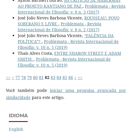
Aylton Barbieri Durão,
AS CRÍTICAS DE HABERMAS
AO PROJETO KANTIANO DE PAZ
,
Problemata - Revista
Internacional de Filosofia: v. 8 n. 3 (2017)
José João Neves Barbosa Vicente,
ROUSSEAU: POVO
SOBERANO E LIVRE
,
Problemata - Revista
Internacional de Filosofia: v. 8 n. 2 (2017)
José João Neves Barbosa Vicente,
“FALÊNCIA DA
POLÍTICA”?
,
Problemata - Revista Internacional de
Filosofia: v. 10 n. 5 (2019)
Thais Alves Costa,
ENTRE SHARON STREET E ADAM
SMITH:
,
Problemata - Revista Internacional de
Filosofia: v. 10 n. 5 (2019)
<<
<
77
78
79
80
81
82
83
84
85
86
>
>>
Você também pode
iniciar uma pesquisa avançada por
similaridade
para este artigo.
IDIOMA
English