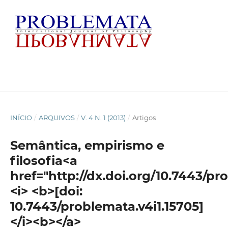
INÍCIO
/
ARQUIVOS
/
V. 4 N. 1 (2013)
/
Artigos
Semântica, empirismo e
filosofia<a
href="http://dx.doi.org/10.7443/pr
<i> <b>[doi:
10.7443/problemata.v4i1.15705]
</i><b></a>