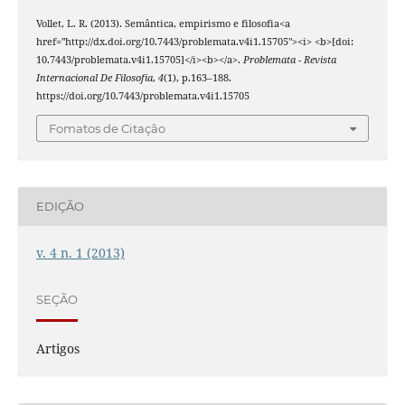
Vollet, L. R. (2013). Semântica, empirismo e filosofia<a
href="http://dx.doi.org/10.7443/problemata.v4i1.15705"><i> <b>[doi:
10.7443/problemata.v4i1.15705]</i><b></a>.
Problemata - Revista
Internacional De Filosofia
,
4
(1), p.163–188.
https://doi.org/10.7443/problemata.v4i1.15705
Fomatos de Citação
EDIÇÃO
v. 4 n. 1 (2013)
SEÇÃO
Artigos