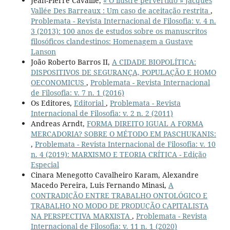
Jean-Pierre Cavaillé,
« O ilustre pervertido » Jacques
Vallée Des Barreaux : Um caso de aceitação restrita
,
Problemata - Revista Internacional de Filosofia: v. 4 n.
3 (2013): 100 anos de estudos sobre os manuscritos
filosóficos clandestinos: Homenagem a Gustave
Lanson
João Roberto Barros II,
A CIDADE BIOPOLÍTICA:
DISPOSITIVOS DE SEGURANÇA, POPULAÇÃO E HOMO
OECONOMICUS
,
Problemata - Revista Internacional
de Filosofia: v. 7 n. 1 (2016)
Os Editores,
Editorial
,
Problemata - Revista
Internacional de Filosofia: v. 2 n. 2 (2011)
Andreas Arndt,
FORMA DIREITO IGUAL A FORMA
MERCADORIA? SOBRE O MÉTODO EM PASCHUKANIS:
,
Problemata - Revista Internacional de Filosofia: v. 10
n. 4 (2019): MARXISMO E TEORIA CRÍTICA - Edição
Especial
Cinara Menegotto Cavalheiro Karam, Alexandre
Macedo Pereira, Luis Fernando Minasi,
A
CONTRADIÇÃO ENTRE TRABALHO ONTOLÓGICO E
TRABALHO NO MODO DE PRODUÇÃO CAPITALISTA
NA PERSPECTIVA MARXISTA
,
Problemata - Revista
Internacional de Filosofia: v. 11 n. 1 (2020)