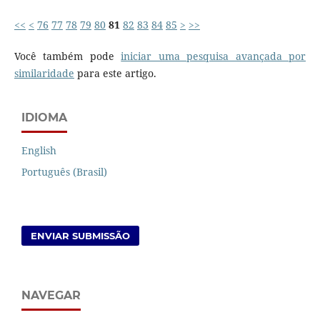
<<
<
76
77
78
79
80
81
82
83
84
85
>
>>
Você também pode
iniciar uma pesquisa avançada por
similaridade
para este artigo.
IDIOMA
English
Português (Brasil)
ENVIAR SUBMISSÃO
NAVEGAR