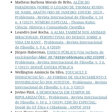
Matheus Barbosa Morais de Brito,
ALÉM DO
PARADIGMA (SOBRE O LEGADO DE THOMAS KUHN),
DE NABIL ARAÚJO (RIO DE JANEIRO: EDUERJ, 2023)
,
Problemata - Revista Internacional de Filosofia: v. 14
n. 4 (2023): NÚMERO ESPECIAL - Thomas Kuhn:
Ciência, História e Comunidade Científica
Leandro José Rocha,
A ALMA TAMBÉM NOS ANIMAIS
IRRACIONAIS: PERSPECTIVAS DO DEBATE SOBRE A
VIDA EM KANT
,
Problemata - Revista Internacional
de Filosofia: v. 9 n. 4 (2018)
Jürgen Habermas,
ESPAÇO PÚBLICO (Um verbete de
enciclopédia)
[doi: 10.7443/problemata.v3i2.15109]
,
Problemata - Revista Internacional de Filosofia: v. 3 n.
2 (2012): DOSSIÊ ESFERA PÚBLICA
Wellington Amâncio Da Silva,
FOUCAULT E
INDIGENCIAÇÃO – AS FORMAS DE SILENCIAMENTO E
INVISIBILIZAÇÃO DOS SUJEITOS
,
Problemata - Revista
Internacional de Filosofia: v. 6 n. 3 (2015)
Jovino Pizzi,
A DEMOCRACIA EM TEMPOS DE
BIPOLARIZAÇÕES:
,
Problemata - Revista Internacional
de Filosofia: v. 10 n. 3 (2019): EDIÇÃO ESPECIAL:
Dossiê do GT Ética e Cidadania - ANPOF 2018