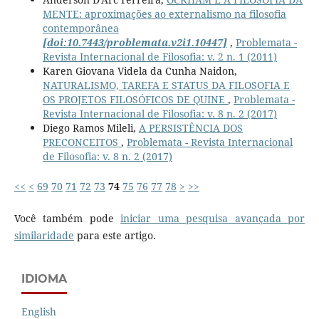
MENTE: aproximações ao externalismo na filosofia
contemporânea
[doi:10.7443/problemata.v2i1.10447]
,
Problemata -
Revista Internacional de Filosofia: v. 2 n. 1 (2011)
Karen Giovana Videla da Cunha Naidon,
NATURALISMO, TAREFA E STATUS DA FILOSOFIA E
OS PROJETOS FILOSÓFICOS DE QUINE
,
Problemata -
Revista Internacional de Filosofia: v. 8 n. 2 (2017)
Diego Ramos Mileli,
A PERSISTÊNCIA DOS
PRECONCEITOS
,
Problemata - Revista Internacional
de Filosofia: v. 8 n. 2 (2017)
<<
<
69
70
71
72
73
74
75
76
77
78
>
>>
Você também pode
iniciar uma pesquisa avançada por
similaridade
para este artigo.
IDIOMA
English