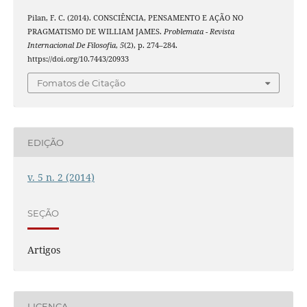
Pilan, F. C. (2014). CONSCIÊNCIA, PENSAMENTO E AÇÃO NO
PRAGMATISMO DE WILLIAM JAMES.
Problemata - Revista
Internacional De Filosofia
,
5
(2), p. 274–284.
https://doi.org/10.7443/20933
Fomatos de Citação
EDIÇÃO
v. 5 n. 2 (2014)
SEÇÃO
Artigos
LICENÇA