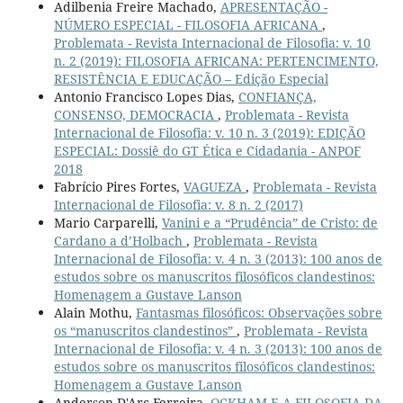
Adilbenia Freire Machado,
APRESENTAÇÃO -
NÚMERO ESPECIAL - FILOSOFIA AFRICANA
,
Problemata - Revista Internacional de Filosofia: v. 10
n. 2 (2019): FILOSOFIA AFRICANA: PERTENCIMENTO,
RESISTÊNCIA E EDUCAÇÃO – Edição Especial
Antonio Francisco Lopes Dias,
CONFIANÇA,
CONSENSO, DEMOCRACIA
,
Problemata - Revista
Internacional de Filosofia: v. 10 n. 3 (2019): EDIÇÃO
ESPECIAL: Dossiê do GT Ética e Cidadania - ANPOF
2018
Fabrício Pires Fortes,
VAGUEZA
,
Problemata - Revista
Internacional de Filosofia: v. 8 n. 2 (2017)
Mario Carparelli,
Vanini e a “Prudência” de Cristo: de
Cardano a d’Holbach
,
Problemata - Revista
Internacional de Filosofia: v. 4 n. 3 (2013): 100 anos de
estudos sobre os manuscritos filosóficos clandestinos:
Homenagem a Gustave Lanson
Alain Mothu,
Fantasmas filosóficos: Observações sobre
os “manuscritos clandestinos”
,
Problemata - Revista
Internacional de Filosofia: v. 4 n. 3 (2013): 100 anos de
estudos sobre os manuscritos filosóficos clandestinos:
Homenagem a Gustave Lanson
Anderson D'Arc Ferreira,
OCKHAM E A FILOSOFIA DA