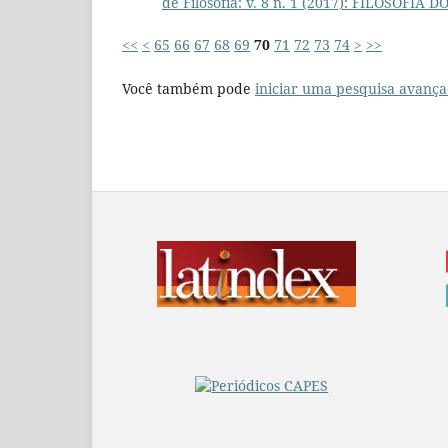
de Filosofia: v. 8 n. 1 (2017): FILOSOFIA D
<<
<
65
66
67
68
69
70
71
72
73
74
>
>>
Você também pode
iniciar uma pesquisa avança