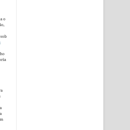
ta o
ão,
 sob
s
lho
oria
ra
s
a
a
em