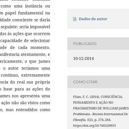
s como uma instância ou
a um papel fundamental na
Dados do autor
vidade consciente se daria
seguinte: seria impossível
odas às ações que ocorrem
 capacidade de selecionar
PUBLICADO
dade de cada momento.
nifestaria atentamente, e
10-12-2014
ericamente, o que James
o o autor teríamos uma
 contínuo, extremamente
ência do real sua própria
COMO CITAR
o base para as ações do
 James nos apresenta uma
Pilan, F. C. (2014). CONSCIÊNCIA,
ação não são vistos como
PENSAMENTO E AÇÃO NO
PRAGMATISMO DE WILLIAM JAMES
mo, mas entendidos como
Problemata - Revista Internacional De
Filosofia
,
5
(2), p. 274–284.
https://doi.org/10.7443/20933