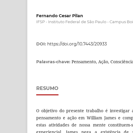
Fernando Cesar Pilan
IFSP - Instituto Federal de São Paulo - Campus Bo
DOI:
https://doi.org/10.7443/20933
Pensamento, Ação, Consciênci
Palavras-chave:
RESUMO
O objetivo do presente trabalho é investigar 
pensamento e ação em William James e comp
estas atividades de nossa mente constitue
experiencial. James nega a existência d