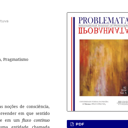
ituva
a, Pragmatismo
as noções de consciência,
reender em que sentido
m-se em um
fluxo contínuo
PDF
e uma entidade chamada