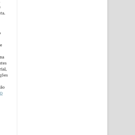
m
e
ta.
o
ne
ina
ntes
ial,
ações
ção
O