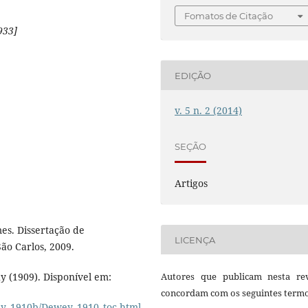
Fomatos de Citação
933]
EDIÇÃO
v. 5 n. 2 (2014)
SEÇÃO
Artigos
mes. Dissertação de
LICENÇA
ão Carlos, 2009.
y (1909). Disponível em:
Autores que publicam nesta rev
concordam com os seguintes termo
ey_1910b/Dewey_1910_toc.html
.