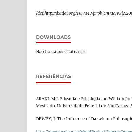
[doi:http://dx.doi.org/10.7443/problemata.v5i2.20
DOWNLOADS
Não há dados estatísticos.
REFERÊNCIAS
ARAKI, M.J. Filosofia e Psicologia em William Ja
Mestrado. Universidade Federal de São Carlos. S
DEWEY, J. The Influence of Darwin on Philosoph
http://www.brocku.ca/MeadProject/Dewey/Dew