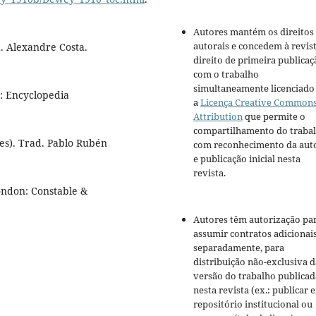
Autores mantém os direitos
autorais e concedem à revis
. Alexandre Costa.
direito de primeira publicaç
com o trabalho
simultaneamente licenciado
o: Encyclopedia
a
Licença Creative Common
Attribution
que permite o
compartilhamento do traba
ores). Trad. Pablo Rubén
com reconhecimento da aut
e publicação inicial nesta
revista.
ondon: Constable &
Autores têm autorização pa
assumir contratos adicionai
separadamente, para
distribuição não-exclusiva d
versão do trabalho publicad
nesta revista (ex.: publicar 
repositório institucional ou