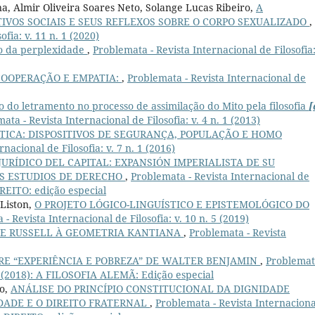
a, Almir Oliveira Soares Neto, Solange Lucas Ribeiro,
A
IVOS SOCIAIS E SEUS REFLEXOS SOBRE O CORPO SEXUALIZADO
,
fia: v. 11 n. 1 (2020)
io da perplexidade
,
Problemata - Revista Internacional de Filosofia:
COOPERAÇÃO E EMPATIA:
,
Problemata - Revista Internacional de
 do letramento no processo de assimilação do Mito pela filosofia
[
ata - Revista Internacional de Filosofia: v. 4 n. 1 (2013)
ÍTICA: DISPOSITIVOS DE SEGURANÇA, POPULAÇÃO E HOMO
nacional de Filosofia: v. 7 n. 1 (2016)
JURÍDICO DEL CAPITAL: EXPANSIÓN IMPERIALISTA DE SU
OS ESTUDIOS DE DERECHO
,
Problemata - Revista Internacional de
IREITO: edição especial
 Liston,
O PROJETO LÓGICO-LINGUÍSTICO E EPISTEMOLÓGICO DO
- Revista Internacional de Filosofia: v. 10 n. 5 (2019)
 DE RUSSELL À GEOMETRIA KANTIANA
,
Problemata - Revista
RE “EXPERIÊNCIA E POBREZA” DE WALTER BENJAMIN
,
Problemat
. 1 (2018): A FILOSOFIA ALEMÃ: Edição especial
do,
ANÁLISE DO PRINCÍPIO CONSTITUCIONAL DA DIGNIDADE
DADE E O DIREITO FRATERNAL
,
Problemata - Revista Internaciona