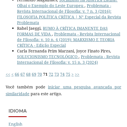
Olhai o Exemplo do Leste Europeu
,
Problemata -
Revista Internacional de Filosofia: v. 7 n. 3 (2016):
FILOSOFIA POLÍTICA CRÍTICA | N° Especial da Revista
Problemata
Rahel Jaeggi,
RUMO À CRÍTICA IMANENTE DAS
FORMAS DE VIDA
,
Problemata - Revista Internacional
de Filosofia: v. 10 n. 4 (2019): MARXISMO E TEORIA
CRÍTICA - Edição Especial
Carla Fernanda Prim Marzani, Joyce Finato Pires,
SOLUCIONISMO TECNOLÓGICO
,
Problemata - Revista
Internacional de Filosofia: v. 15 n. 3 (2024)
<<
<
66
67
68
69
70
71
72
73
74
75
>
>>
Você também pode
iniciar uma pesquisa avançada por
similaridade
para este artigo.
IDIOMA
English