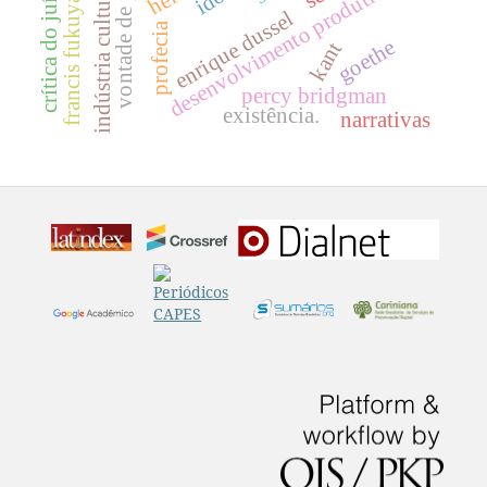
vontade de poder
francis fukuyama
desenvolvimento produtivo
crítica do juízo
indústria cultural
enrique dussel
profecia
goethe
kant
percy bridgman
existência.
narrativas