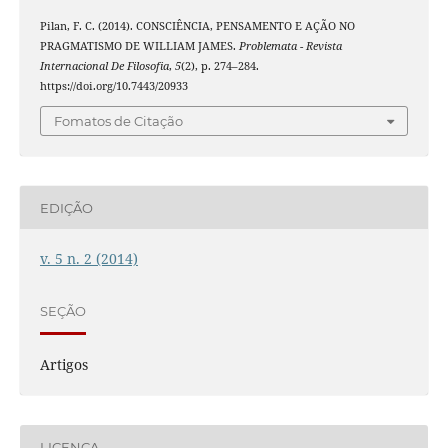
Pilan, F. C. (2014). CONSCIÊNCIA, PENSAMENTO E AÇÃO NO
PRAGMATISMO DE WILLIAM JAMES.
Problemata - Revista
Internacional De Filosofia
,
5
(2), p. 274–284.
https://doi.org/10.7443/20933
Fomatos de Citação
EDIÇÃO
v. 5 n. 2 (2014)
SEÇÃO
Artigos
LICENÇA