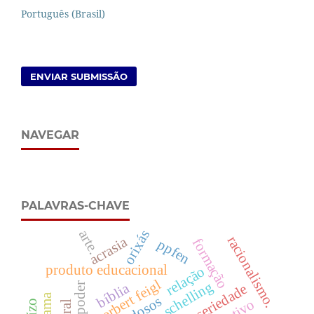
Português (Brasil)
ENVIAR SUBMISSÃO
NAVEGAR
PALAVRAS-CHAVE
arte.
orixás
racionalismo.
acrasia
formação
ppfen
produto educacional
relação
herbert feigl
schelling
bíblia
seriedade
idosos