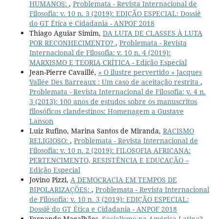
HUMANOS:
,
Problemata - Revista Internacional de
Filosofia: v. 10 n. 3 (2019): EDIÇÃO ESPECIAL: Dossiê
do GT Ética e Cidadania - ANPOF 2018
Thiago Aguiar Simim,
DA LUTA DE CLASSES À LUTA
POR RECONHECIMENTO?
,
Problemata - Revista
Internacional de Filosofia: v. 10 n. 4 (2019):
MARXISMO E TEORIA CRÍTICA - Edição Especial
Jean-Pierre Cavaillé,
« O ilustre pervertido » Jacques
Vallée Des Barreaux : Um caso de aceitação restrita
,
Problemata - Revista Internacional de Filosofia: v. 4 n.
3 (2013): 100 anos de estudos sobre os manuscritos
filosóficos clandestinos: Homenagem a Gustave
Lanson
Luiz Rufino, Marina Santos de Miranda,
RACISMO
RELIGIOSO:
,
Problemata - Revista Internacional de
Filosofia: v. 10 n. 2 (2019): FILOSOFIA AFRICANA:
PERTENCIMENTO, RESISTÊNCIA E EDUCAÇÃO –
Edição Especial
Jovino Pizzi,
A DEMOCRACIA EM TEMPOS DE
BIPOLARIZAÇÕES:
,
Problemata - Revista Internacional
de Filosofia: v. 10 n. 3 (2019): EDIÇÃO ESPECIAL:
Dossiê do GT Ética e Cidadania - ANPOF 2018
Fernando Magalhães,
Socialismo na América Latina?