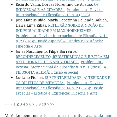
Ricardo Valim, Dorcas Florentino de Araujo,
OS
INDÍGENAS E AS CIDADES:
,
Problemata - Revista
Internacional de Filosofia: v. 16 n. 3 (2025)
José Mateus Bido, Maria Terezinha Bellanda Galuch,
Haira Lima Ribas,
REFLEXÃO SOBRE A NOÇÃO DE
INDIVIDUALIDADE EM MAX HORKHEIMER
,
Problemata - Revista Internacional de Filosofia: v. 14
n. 2 (2023): Dossiê especial – Estética e Existência:
Filosofia e Arte
Jonas Nascimento, Filipe Barreiros,
RECONHECIMENTO, REDISTRIBUIÇÃO E JUSTIÇA EM
AXEL HONNETH E NANCY FRASER
,
Problemata -
Revista Internacional de Filosofia: v. 9 n. 1 (2018): A
FILOSOFIA ALEMÃ: Edição especial
Luciano Fiscina,
SUSTENTABILIDADE, ALTERIDADE E
OS DIREITOS DE MEMÓRIA
,
Problemata - Revista
Internacional de Filosofia: v. 14 n. 2 (2023): Dossiê
especial – Estética e Existência: Filosofia e Arte
<<
<
1
2
3
4
5
6
7
8
9
10
>
>>
Você também pode
iniciar uma pesquisa avançada por