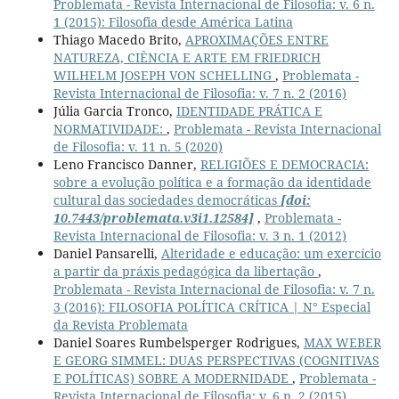
Problemata - Revista Internacional de Filosofia: v. 6 n.
1 (2015): Filosofia desde América Latina
Thiago Macedo Brito,
APROXIMAÇÕES ENTRE
NATUREZA, CIÊNCIA E ARTE EM FRIEDRICH
WILHELM JOSEPH VON SCHELLING
,
Problemata -
Revista Internacional de Filosofia: v. 7 n. 2 (2016)
Júlia Garcia Tronco,
IDENTIDADE PRÁTICA E
NORMATIVIDADE:
,
Problemata - Revista Internacional
de Filosofia: v. 11 n. 5 (2020)
Leno Francisco Danner,
RELIGIÕES E DEMOCRACIA:
sobre a evolução política e a formação da identidade
cultural das sociedades democráticas
[doi:
10.7443/problemata.v3i1.12584]
,
Problemata -
Revista Internacional de Filosofia: v. 3 n. 1 (2012)
Daniel Pansarelli,
Alteridade e educação: um exercício
a partir da práxis pedagógica da libertação
,
Problemata - Revista Internacional de Filosofia: v. 7 n.
3 (2016): FILOSOFIA POLÍTICA CRÍTICA | N° Especial
da Revista Problemata
Daniel Soares Rumbelsperger Rodrigues,
MAX WEBER
E GEORG SIMMEL: DUAS PERSPECTIVAS (COGNITIVAS
E POLÍTICAS) SOBRE A MODERNIDADE
,
Problemata -
Revista Internacional de Filosofia: v. 6 n. 2 (2015)