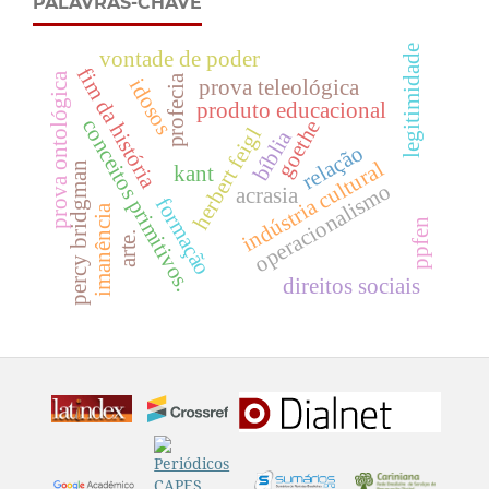
PALAVRAS-CHAVE
legitimidade
vontade de poder
fim da história
prova ontológica
profecia
idosos
prova teleológica
produto educacional
conceitos primitivos.
goethe
herbert feigl
bíblia
relação
indústria cultural
percy bridgman
kant
operacionalismo
acrasia
formação
imanência
ppfen
arte.
direitos sociais