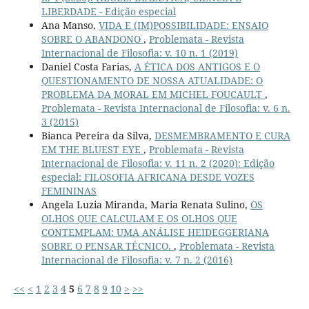
LIBERDADE - Edição especial
Ana Manso,
VIDA E (IM)POSSIBILIDADE: ENSAIO
SOBRE O ABANDONO
,
Problemata - Revista
Internacional de Filosofia: v. 10 n. 1 (2019)
Daniel Costa Farias,
A ÉTICA DOS ANTIGOS E O
QUESTIONAMENTO DE NOSSA ATUALIDADE: O
PROBLEMA DA MORAL EM MICHEL FOUCAULT
,
Problemata - Revista Internacional de Filosofia: v. 6 n.
3 (2015)
Bianca Pereira da Silva,
DESMEMBRAMENTO E CURA
EM THE BLUEST EYE
,
Problemata - Revista
Internacional de Filosofia: v. 11 n. 2 (2020): Edição
especial: FILOSOFIA AFRICANA DESDE VOZES
FEMININAS
Angela Luzia Miranda, Maria Renata Sulino,
OS
OLHOS QUE CALCULAM E OS OLHOS QUE
CONTEMPLAM: UMA ANÁLISE HEIDEGGERIANA
SOBRE O PENSAR TÉCNICO.
,
Problemata - Revista
Internacional de Filosofia: v. 7 n. 2 (2016)
<<
<
1
2
3
4
5
6
7
8
9
10
>
>>