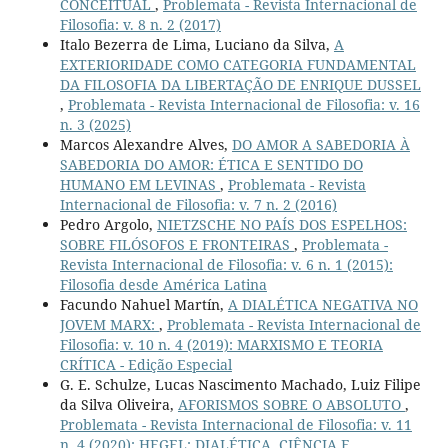
CONCEITUAL
,
Problemata - Revista Internacional de
Filosofia: v. 8 n. 2 (2017)
Italo Bezerra de Lima, Luciano da Silva,
A
EXTERIORIDADE COMO CATEGORIA FUNDAMENTAL
DA FILOSOFIA DA LIBERTAÇÃO DE ENRIQUE DUSSEL
,
Problemata - Revista Internacional de Filosofia: v. 16
n. 3 (2025)
Marcos Alexandre Alves,
DO AMOR A SABEDORIA À
SABEDORIA DO AMOR: ÉTICA E SENTIDO DO
HUMANO EM LEVINAS
,
Problemata - Revista
Internacional de Filosofia: v. 7 n. 2 (2016)
Pedro Argolo,
NIETZSCHE NO PAÍS DOS ESPELHOS:
SOBRE FILÓSOFOS E FRONTEIRAS
,
Problemata -
Revista Internacional de Filosofia: v. 6 n. 1 (2015):
Filosofia desde América Latina
Facundo Nahuel Martín,
A DIALÉTICA NEGATIVA NO
JOVEM MARX:
,
Problemata - Revista Internacional de
Filosofia: v. 10 n. 4 (2019): MARXISMO E TEORIA
CRÍTICA - Edição Especial
G. E. Schulze, Lucas Nascimento Machado, Luiz Filipe
da Silva Oliveira,
AFORISMOS SOBRE O ABSOLUTO
,
Problemata - Revista Internacional de Filosofia: v. 11
n. 4 (2020): HEGEL: DIALÉTICA, CIÊNCIA E