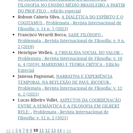
FILOSOFIA NO ENSINO MÉDIO BRASILEIRO A PARTIR
DO PROF-FILO – edição especial
Robson Caixeta Silva,
A DIALÉTICA DO ESPÍRITO E O
COGITAMUS
,
Problemata - Revista Internacional de
Filosofia: v. 14 n. 5 (2023)
Francisco Verardi Bocca,
SADE FILÓSOFO
,
Problemata - Revista Internacional de Filosofia: v. 9 n.
2 (2018)
Henrique Wellen,
A CRISÁLIDA SOCIAL DO VALOR:
,
Problemata - Revista Internacional de Filosofia: v. 10
n. 4 (2019): MARXISMO E TEORIA CRÍTICA - Edição
Especial
Janessa Pagnussat,
NARRATIVA E EXPERIÊNCIA
TEMPORAL NA REFLEXÃO DE PAUL RICOEUR
,
Problemata - Revista Internacional de Filosofia: v. 12
n. 2 (2021)
Lucas Ribeiro Vollet,
ASPECTOS DA COORDENAÇÃO
ENTRE A SEMÂNTICA E A FILOSOFIA EM GILBERT
RYLE:
,
Problemata - Revista Internacional de
Filosofia: v. 12 n. 2 (2021)
<<
<
5
6
7
8
9
10
11
12
13
14
>
>>