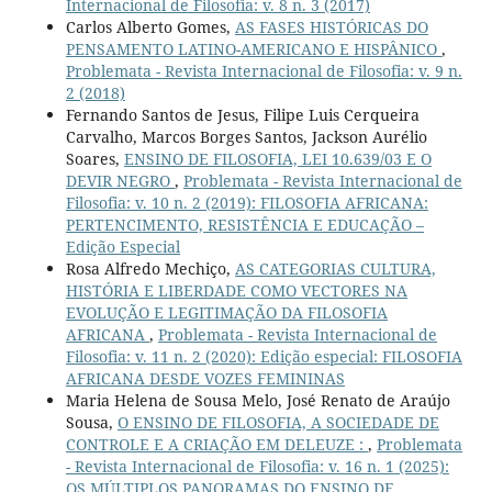
Internacional de Filosofia: v. 8 n. 3 (2017)
Carlos Alberto Gomes,
AS FASES HISTÓRICAS DO
PENSAMENTO LATINO-AMERICANO E HISPÂNICO
,
Problemata - Revista Internacional de Filosofia: v. 9 n.
2 (2018)
Fernando Santos de Jesus, Filipe Luis Cerqueira
Carvalho, Marcos Borges Santos, Jackson Aurélio
Soares,
ENSINO DE FILOSOFIA, LEI 10.639/03 E O
DEVIR NEGRO
,
Problemata - Revista Internacional de
Filosofia: v. 10 n. 2 (2019): FILOSOFIA AFRICANA:
PERTENCIMENTO, RESISTÊNCIA E EDUCAÇÃO –
Edição Especial
Rosa Alfredo Mechiço,
AS CATEGORIAS CULTURA,
HISTÓRIA E LIBERDADE COMO VECTORES NA
EVOLUÇÃO E LEGITIMAÇÃO DA FILOSOFIA
AFRICANA
,
Problemata - Revista Internacional de
Filosofia: v. 11 n. 2 (2020): Edição especial: FILOSOFIA
AFRICANA DESDE VOZES FEMININAS
Maria Helena de Sousa Melo, José Renato de Araújo
Sousa,
O ENSINO DE FILOSOFIA, A SOCIEDADE DE
CONTROLE E A CRIAÇÃO EM DELEUZE :
,
Problemata
- Revista Internacional de Filosofia: v. 16 n. 1 (2025):
OS MÚLTIPLOS PANORAMAS DO ENSINO DE